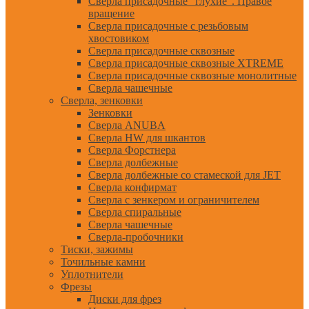
Сверла присадочные "глухие". Правое
вращение
Сверла присадочные с резьбовым
хвостовиком
Сверла присадочные сквозные
Сверла присадочные сквозные XTREME
Сверла присадочные сквозные монолитные
Сверла чашечные
Сверла, зенковки
Зенковки
Сверла ANUBA
Сверла HW для шкантов
Сверла Форстнера
Сверла долбежные
Сверла долбежные со стамеской для JET
Сверла конфирмат
Сверла с зенкером и ограничителем
Сверла спиральные
Сверла чашечные
Сверла-пробочники
Тиски, зажимы
Точильные камни
Уплотнители
Фрезы
Диски для фрез