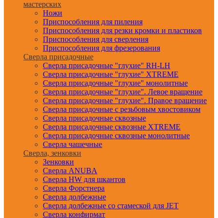
мастерских
Ножи
Приспособления для пиления
Приспособления для резки кромки и пластиков
Приспособления для сверления
Приспособления для фрезерования
Сверла присадочные
Сверла присадочные "глухие" RH-LH
Сверла присадочные "глухие" XTREME
Сверла присадочные "глухие" монолитные
Сверла присадочные "глухие". Левое вращение
Сверла присадочные "глухие". Правое вращение
Сверла присадочные с резьбовым хвостовиком
Сверла присадочные сквозные
Сверла присадочные сквозные XTREME
Сверла присадочные сквозные монолитные
Сверла чашечные
Сверла, зенковки
Зенковки
Сверла ANUBA
Сверла HW для шкантов
Сверла Форстнера
Сверла долбежные
Сверла долбежные со стамеской для JET
Сверла конфирмат