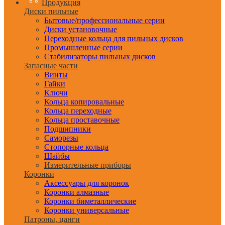
Продукция
Диски пильные
Бытовые/профессиональные серии
Диски установочные
Переходные кольца для пильных дисков
Промышленные серии
Стабилизаторы пильных дисков
Запасные части
Винты
Гайки
Ключи
Кольца копировальные
Кольца переходные
Кольца проставочные
Подшипники
Саморезы
Стопорные кольца
Шайбы
Измерительные приборы
Коронки
Аксессуары для коронок
Коронки алмазные
Коронки биметаллические
Коронки универсальные
Патроны, цанги