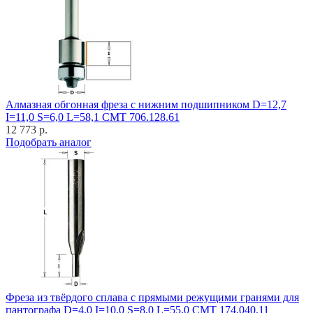
Алмазная обгонная фреза с нижним подшипником D=12,7
I=11,0 S=6,0 L=58,1 CMT 706.128.61
12 773 р.
Подобрать аналог
Фреза из твёрдого сплава с прямыми режущими гранями для
пантографа D=4,0 I=10,0 S=8,0 L=55,0 CMT 174.040.11