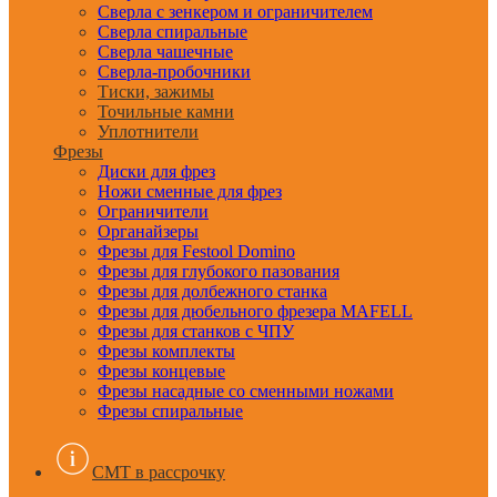
Сверла с зенкером и ограничителем
Сверла спиральные
Сверла чашечные
Сверла-пробочники
Тиски, зажимы
Точильные камни
Уплотнители
Фрезы
Диски для фрез
Ножи сменные для фрез
Ограничители
Органайзеры
Фрезы для Festool Domino
Фрезы для глубокого пазования
Фрезы для долбежного станка
Фрезы для дюбельного фрезера MAFELL
Фрезы для станков с ЧПУ
Фрезы комплекты
Фрезы концевые
Фрезы насадные со сменными ножами
Фрезы спиральные
CMT в рассрочку