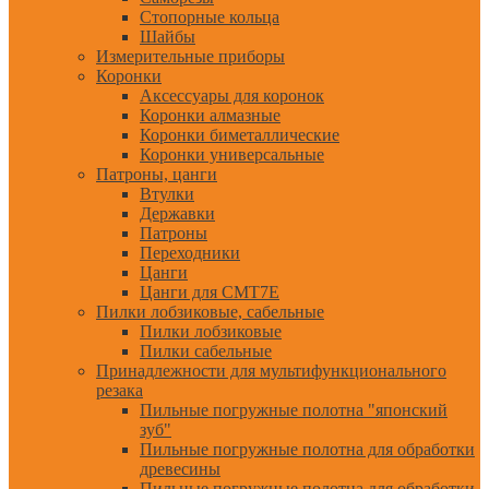
Стопорные кольца
Шайбы
Измерительные приборы
Коронки
Аксессуары для коронок
Коронки алмазные
Коронки биметаллические
Коронки универсальные
Патроны, цанги
Втулки
Державки
Патроны
Переходники
Цанги
Цанги для CMT7E
Пилки лобзиковые, сабельные
Пилки лобзиковые
Пилки сабельные
Принадлежности для мультифункционального
резака
Пильные погружные полотна "японский
зуб"
Пильные погружные полотна для обработки
древесины
Пильные погружные полотна для обработки