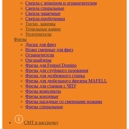
Сверла с зенкером и ограничителем
Сверла спиральные
Сверла чашечные
Сверла-пробочники
Тиски, зажимы
Точильные камни
Уплотнители
Фрезы
Диски для фрез
Ножи сменные для фрез
Ограничители
Органайзеры
Фрезы для Festool Domino
Фрезы для глубокого пазования
Фрезы для долбежного станка
Фрезы для дюбельного фрезера MAFELL
Фрезы для станков с ЧПУ
Фрезы комплекты
Фрезы концевые
Фрезы насадные со сменными ножами
Фрезы спиральные
CMT в рассрочку