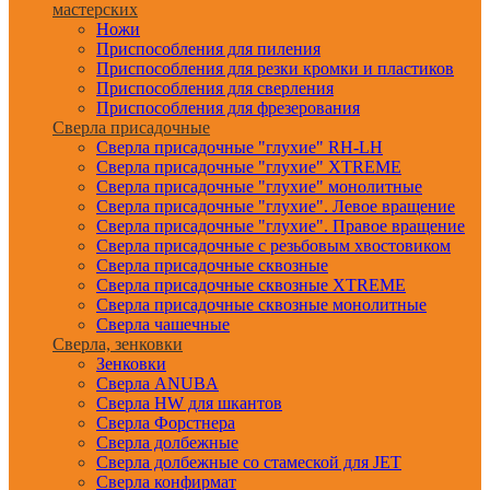
мастерских
Ножи
Приспособления для пиления
Приспособления для резки кромки и пластиков
Приспособления для сверления
Приспособления для фрезерования
Сверла присадочные
Сверла присадочные "глухие" RH-LH
Сверла присадочные "глухие" XTREME
Сверла присадочные "глухие" монолитные
Сверла присадочные "глухие". Левое вращение
Сверла присадочные "глухие". Правое вращение
Сверла присадочные с резьбовым хвостовиком
Сверла присадочные сквозные
Сверла присадочные сквозные XTREME
Сверла присадочные сквозные монолитные
Сверла чашечные
Сверла, зенковки
Зенковки
Сверла ANUBA
Сверла HW для шкантов
Сверла Форстнера
Сверла долбежные
Сверла долбежные со стамеской для JET
Сверла конфирмат