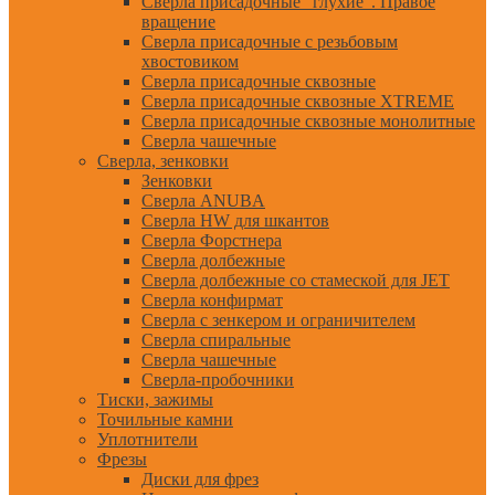
Сверла присадочные "глухие". Правое
вращение
Сверла присадочные с резьбовым
хвостовиком
Сверла присадочные сквозные
Сверла присадочные сквозные XTREME
Сверла присадочные сквозные монолитные
Сверла чашечные
Сверла, зенковки
Зенковки
Сверла ANUBA
Сверла HW для шкантов
Сверла Форстнера
Сверла долбежные
Сверла долбежные со стамеской для JET
Сверла конфирмат
Сверла с зенкером и ограничителем
Сверла спиральные
Сверла чашечные
Сверла-пробочники
Тиски, зажимы
Точильные камни
Уплотнители
Фрезы
Диски для фрез