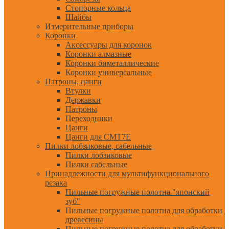
Стопорные кольца
Шайбы
Измерительные приборы
Коронки
Аксессуары для коронок
Коронки алмазные
Коронки биметаллические
Коронки универсальные
Патроны, цанги
Втулки
Державки
Патроны
Переходники
Цанги
Цанги для CMT7E
Пилки лобзиковые, сабельные
Пилки лобзиковые
Пилки сабельные
Принадлежности для мультифункционального
резака
Пильные погружные полотна "японский
зуб"
Пильные погружные полотна для обработки
древесины
Пильные погружные полотна для обработки