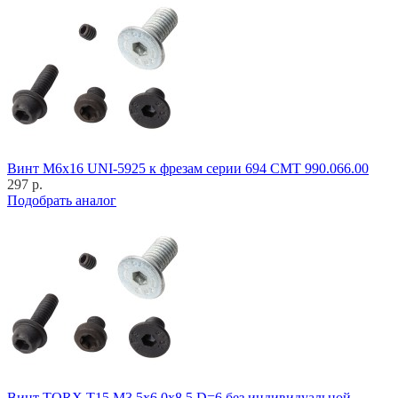
Винт M6x16 UNI-5925 к фрезам серии 694 CMT 990.066.00
297 р.
Подобрать аналог
Винт TORX T15 M3,5x6,0x8,5 D=6 без индивидуальной