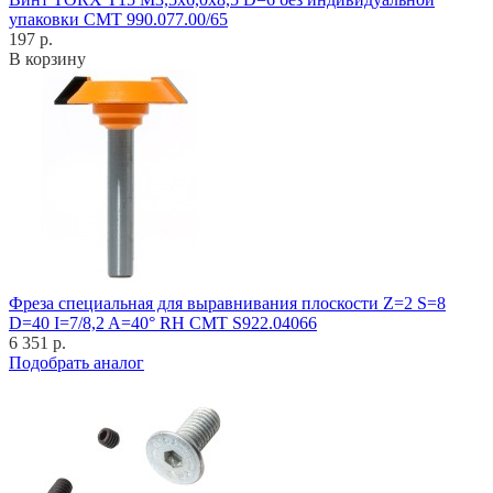
упаковки CMT 990.077.00/65
197 р.
В корзину
Фреза специальная для выравнивания плоскости Z=2 S=8
D=40 I=7/8,2 A=40° RH CMT S922.04066
6 351 р.
Подобрать аналог