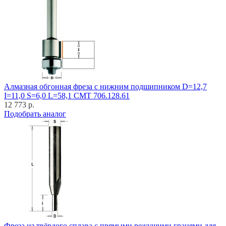
Алмазная обгонная фреза с нижним подшипником D=12,7
I=11,0 S=6,0 L=58,1 CMT 706.128.61
12 773 р.
Подобрать аналог
Фреза из твёрдого сплава с прямыми режущими гранями для