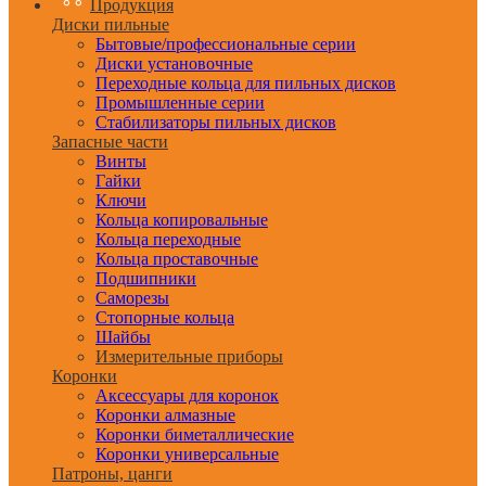
Продукция
Диски пильные
Бытовые/профессиональные серии
Диски установочные
Переходные кольца для пильных дисков
Промышленные серии
Стабилизаторы пильных дисков
Запасные части
Винты
Гайки
Ключи
Кольца копировальные
Кольца переходные
Кольца проставочные
Подшипники
Саморезы
Стопорные кольца
Шайбы
Измерительные приборы
Коронки
Аксессуары для коронок
Коронки алмазные
Коронки биметаллические
Коронки универсальные
Патроны, цанги