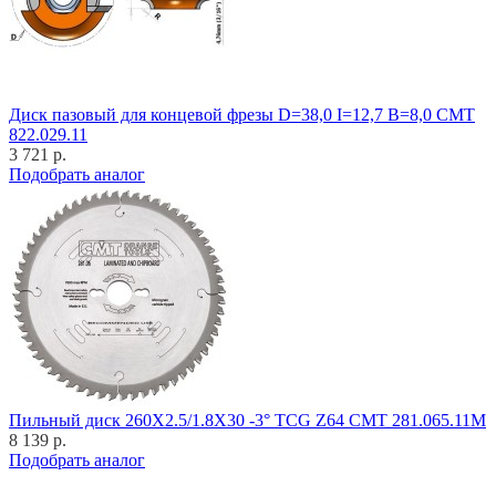
Диск пазовый для концевой фрезы D=38,0 I=12,7 B=8,0 CMT
822.029.11
3 721 р.
Подобрать аналог
Пильный диск 260X2.5/1.8X30 -3° TCG Z64 CMT 281.065.11M
8 139 р.
Подобрать аналог