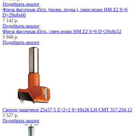
Подобрать аналог
Фреза фасочная 45гр. (нижн. подш.), смен.ножи HM Z2 S=6
D=29x8x60
7 142 р.
Подобрать аналог
Фреза фасочная 45гр., смен.ножи HM Z2 S=6 D=29x8x52
5 948 р.
Подобрать аналог
Cверло чашечное 25x57,5 Z=2+2 S=10x26 LH CMT 317.250.12
3 527 р.
Подобрать аналог