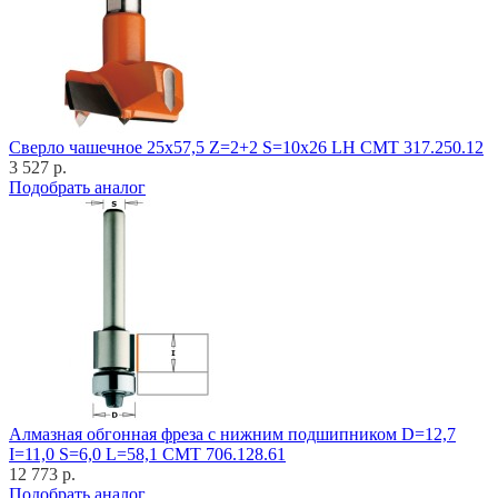
Cверло чашечное 25x57,5 Z=2+2 S=10x26 LH CMT 317.250.12
3 527 р.
Подобрать аналог
Алмазная обгонная фреза с нижним подшипником D=12,7
I=11,0 S=6,0 L=58,1 CMT 706.128.61
12 773 р.
Подобрать аналог