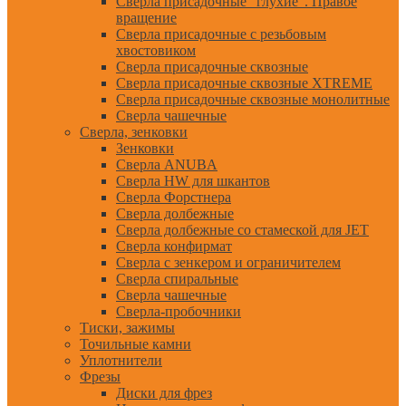
Сверла присадочные "глухие". Правое
вращение
Сверла присадочные с резьбовым
хвостовиком
Сверла присадочные сквозные
Сверла присадочные сквозные XTREME
Сверла присадочные сквозные монолитные
Сверла чашечные
Сверла, зенковки
Зенковки
Сверла ANUBA
Сверла HW для шкантов
Сверла Форстнера
Сверла долбежные
Сверла долбежные со стамеской для JET
Сверла конфирмат
Сверла с зенкером и ограничителем
Сверла спиральные
Сверла чашечные
Сверла-пробочники
Тиски, зажимы
Точильные камни
Уплотнители
Фрезы
Диски для фрез