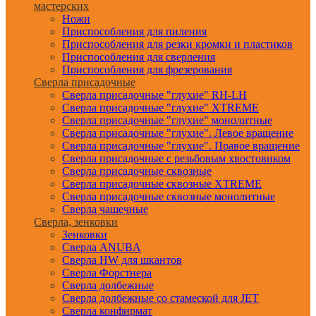
мастерских
Ножи
Приспособления для пиления
Приспособления для резки кромки и пластиков
Приспособления для сверления
Приспособления для фрезерования
Сверла присадочные
Сверла присадочные "глухие" RH-LH
Сверла присадочные "глухие" XTREME
Сверла присадочные "глухие" монолитные
Сверла присадочные "глухие". Левое вращение
Сверла присадочные "глухие". Правое вращение
Сверла присадочные с резьбовым хвостовиком
Сверла присадочные сквозные
Сверла присадочные сквозные XTREME
Сверла присадочные сквозные монолитные
Сверла чашечные
Сверла, зенковки
Зенковки
Сверла ANUBA
Сверла HW для шкантов
Сверла Форстнера
Сверла долбежные
Сверла долбежные со стамеской для JET
Сверла конфирмат