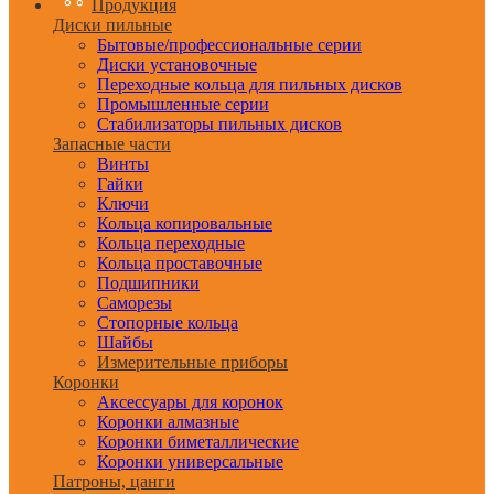
Продукция
Диски пильные
Бытовые/профессиональные серии
Диски установочные
Переходные кольца для пильных дисков
Промышленные серии
Стабилизаторы пильных дисков
Запасные части
Винты
Гайки
Ключи
Кольца копировальные
Кольца переходные
Кольца проставочные
Подшипники
Саморезы
Стопорные кольца
Шайбы
Измерительные приборы
Коронки
Аксессуары для коронок
Коронки алмазные
Коронки биметаллические
Коронки универсальные
Патроны, цанги