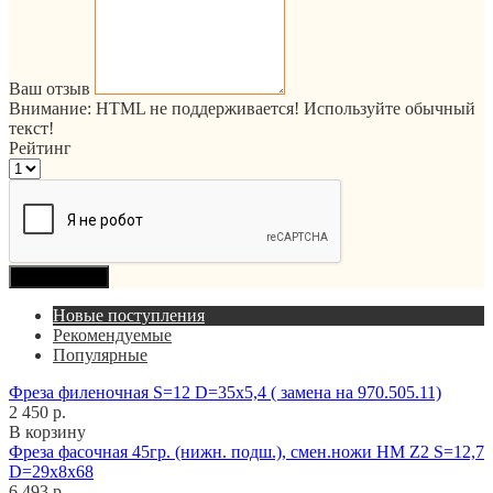
Ваш отзыв
Внимание:
HTML не поддерживается! Используйте обычный
текст!
Рейтинг
Продолжить
Новые поступления
Рекомендуемые
Популярные
Фреза филеночная S=12 D=35x5,4 ( замена на 970.505.11)
2 450 р.
В корзину
Фреза фасочная 45гр. (нижн. подш.), смен.ножи HM Z2 S=12,7
D=29x8x68
6 493 р.