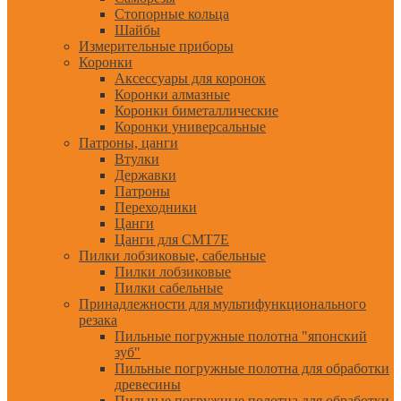
Стопорные кольца
Шайбы
Измерительные приборы
Коронки
Аксессуары для коронок
Коронки алмазные
Коронки биметаллические
Коронки универсальные
Патроны, цанги
Втулки
Державки
Патроны
Переходники
Цанги
Цанги для CMT7E
Пилки лобзиковые, сабельные
Пилки лобзиковые
Пилки сабельные
Принадлежности для мультифункционального
резака
Пильные погружные полотна "японский
зуб"
Пильные погружные полотна для обработки
древесины
Пильные погружные полотна для обработки