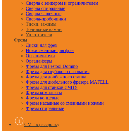
Сверла с зенкером и ограничителем
Сверла спиральные
Сверла чашечные
Сверла-пробочники
Тиски, зажимы
Точильные камни
Уплотнители
Фрезы
Диски для фрез
Ножи сменные для фрез
Ограничители
Органайзеры
Фрезы для Festool Domino
Фрезы для глубокого пазования
Фрезы для долбежного станка
Фрезы для дюбельного фрезера MAFELL
Фрезы для станков с ЧПУ
Фрезы комплекты
Фрезы концевые
Фрезы насадные со сменными ножами
Фрезы спиральные
CMT в рассрочку