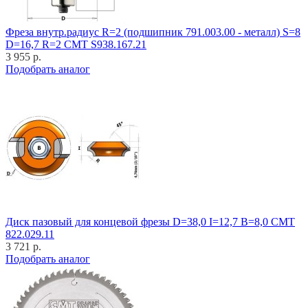
Фреза внутр.радиус R=2 (подшипник 791.003.00 - металл) S=8
D=16,7 R=2 CMT S938.167.21
3 955 р.
Подобрать аналог
Диск пазовый для концевой фрезы D=38,0 I=12,7 B=8,0 CMT
822.029.11
3 721 р.
Подобрать аналог