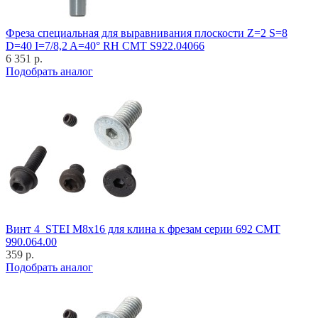
Фреза специальная для выравнивания плоскости Z=2 S=8
D=40 I=7/8,2 A=40° RH CMT S922.04066
6 351 р.
Подобрать аналог
Винт 4_STEI M8x16 для клина к фрезам серии 692 CMT
990.064.00
359 р.
Подобрать аналог