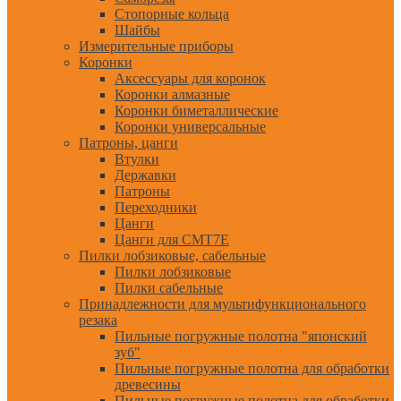
Стопорные кольца
Шайбы
Измерительные приборы
Коронки
Аксессуары для коронок
Коронки алмазные
Коронки биметаллические
Коронки универсальные
Патроны, цанги
Втулки
Державки
Патроны
Переходники
Цанги
Цанги для CMT7E
Пилки лобзиковые, сабельные
Пилки лобзиковые
Пилки сабельные
Принадлежности для мультифункционального
резака
Пильные погружные полотна "японский
зуб"
Пильные погружные полотна для обработки
древесины
Пильные погружные полотна для обработки