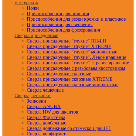
мастерских
Ножи
Приспособления для пиления
Приспособления для резки кромки и пластиков
Приспособления для сверления
Приспособления для фрезерования
Сверла присадочные
Сверла присадочные "глухие" RH-LH
Сверла присадочные "глухие" XTREME
Сверла присадочные "глухие" монолитные
Сверла присадочные "глухие". Левое вращение
Сверла присадочные "глухие". Правое вращение
Сверла присадочные с резьбовым хвостовиком
Сверла присадочные сквозные
Сверла присадочные сквозные XTREME
Сверла присадочные сквозные монолитные
Сверла чашечные
Сверла, зенковки
Зенковки
Сверла ANUBA
Сверла HW для шкантов
Сверла Форстнера
Сверла долбежные
Сверла долбежные со стамеской для JET
Сверла конфирмат