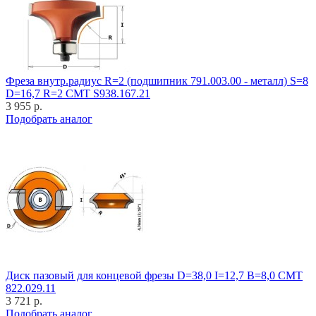
Фреза внутр.радиус R=2 (подшипник 791.003.00 - металл) S=8
D=16,7 R=2 CMT S938.167.21
3 955 р.
Подобрать аналог
Диск пазовый для концевой фрезы D=38,0 I=12,7 B=8,0 CMT
822.029.11
3 721 р.
Подобрать аналог