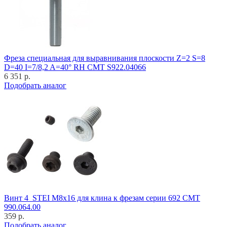
Фреза специальная для выравнивания плоскости Z=2 S=8
D=40 I=7/8,2 A=40° RH CMT S922.04066
6 351 р.
Подобрать аналог
Винт 4_STEI M8x16 для клина к фрезам серии 692 CMT
990.064.00
359 р.
Подобрать аналог