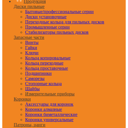
Продукция
Диски пильные
Бытовые/профессиональные серии
Диски установочные
Переходные кольца для пильных дисков
Промышленные серии
Стабилизаторы пильных дисков
Запасные части
Винты
Гайки
Ключи
Кольца копировальные
Кольца переходные
Кольца проставочные
Подшипники
Саморезы
Стопорные кольца
Шайбы
Измерительные приборы
Коронки
Аксессуары для коронок
Коронки алмазные
Коронки биметаллические
Коронки универсальные
Патроны, цанги