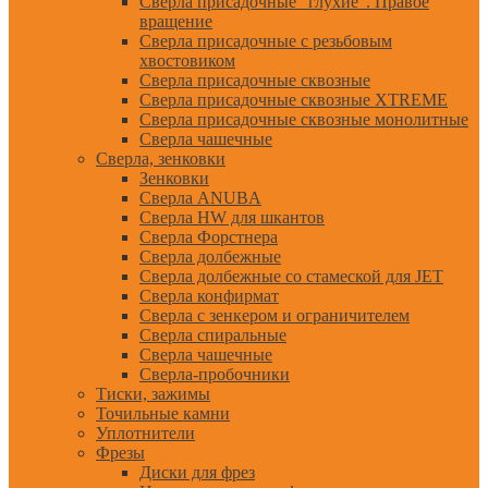
Сверла присадочные "глухие". Правое
вращение
Сверла присадочные с резьбовым
хвостовиком
Сверла присадочные сквозные
Сверла присадочные сквозные XTREME
Сверла присадочные сквозные монолитные
Сверла чашечные
Сверла, зенковки
Зенковки
Сверла ANUBA
Сверла HW для шкантов
Сверла Форстнера
Сверла долбежные
Сверла долбежные со стамеской для JET
Сверла конфирмат
Сверла с зенкером и ограничителем
Сверла спиральные
Сверла чашечные
Сверла-пробочники
Тиски, зажимы
Точильные камни
Уплотнители
Фрезы
Диски для фрез