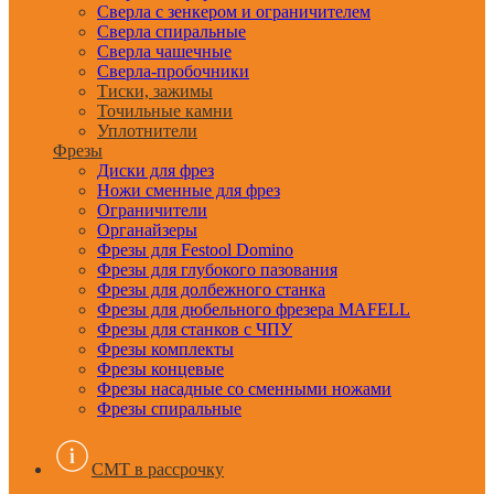
Сверла с зенкером и ограничителем
Сверла спиральные
Сверла чашечные
Сверла-пробочники
Тиски, зажимы
Точильные камни
Уплотнители
Фрезы
Диски для фрез
Ножи сменные для фрез
Ограничители
Органайзеры
Фрезы для Festool Domino
Фрезы для глубокого пазования
Фрезы для долбежного станка
Фрезы для дюбельного фрезера MAFELL
Фрезы для станков с ЧПУ
Фрезы комплекты
Фрезы концевые
Фрезы насадные со сменными ножами
Фрезы спиральные
CMT в рассрочку