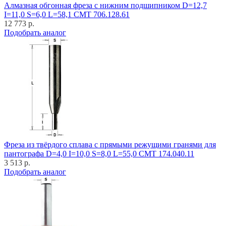
Алмазная обгонная фреза с нижним подшипником D=12,7
I=11,0 S=6,0 L=58,1 CMT 706.128.61
12 773 р.
Подобрать аналог
Фреза из твёрдого сплава с прямыми режущими гранями для
пантографа D=4,0 I=10,0 S=8,0 L=55,0 CMT 174.040.11
3 513 р.
Подобрать аналог