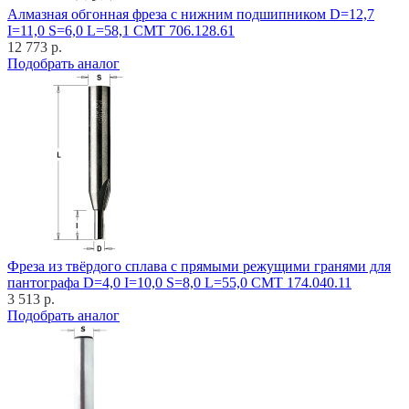
Алмазная обгонная фреза с нижним подшипником D=12,7
I=11,0 S=6,0 L=58,1 CMT 706.128.61
12 773 р.
Подобрать аналог
Фреза из твёрдого сплава с прямыми режущими гранями для
пантографа D=4,0 I=10,0 S=8,0 L=55,0 CMT 174.040.11
3 513 р.
Подобрать аналог