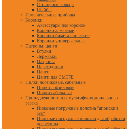
Стопорные кольца
Шайбы
Измерительные приборы
Коронки
Аксессуары для коронок
Коронки алмазные
Коронки биметаллические
Коронки универсальные
Патроны, цанги
Втулки
Державки
Патроны
Переходники
Цанги
Цанги для CMT7E
Пилки лобзиковые, сабельные
Пилки лобзиковые
Пилки сабельные
Принадлежности для мультифункционального
резака
Пильные погружные полотна "японский
зуб"
Пильные погружные полотна для обработки
древесины
Пильные погружные полотна для обработки