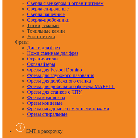
Сверла с зенкером и ограничителем
Сверла спиральные
Сверла чашечные
Сверла-пробочники
Тиски, зажимы
Точильные камни
Уплотнители
Фрезы
Диски для фрез
Ножи сменные для фрез
Ограничители
Органайзеры
Фрезы для Festool Domino
Фрезы для глубокого пазования
Фрезы для долбежного станка
Фрезы для дюбельного фрезера MAFELL
Фрезы для станков с ЧПУ
Фрезы комплекты
Фрезы концевые
Фрезы насадные со сменными ножами
Фрезы спиральные
CMT в рассрочку