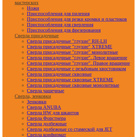
мастерских
Ножи
Приспособления для пиления
Приспособления для резки кромки и пластиков
Приспособления для сверления
Приспособления для фрезерования
Сверла присадочные
Сверла присадочные "глухие" RH-LH
Сверла присадочные "глухие" XTREME
Сверла присадочные "глухие" монолитные
Сверла присадочные "глухие". Левое вращение
Сверла присадочные "глухие". Правое вращение
Сверла присадочные с резьбовым хвостовиком
Сверла присадочные сквозные
Сверла присадочные сквозные XTREME
Сверла присадочные сквозные монолитные
Сверла чашечные
Сверла, зенковки
Зенковки
Сверла ANUBA
Сверла HW для шкантов
Сверла Форстнера
Сверла долбежные
Сверла долбежные со стамеской для JET
Сверла конфирмат