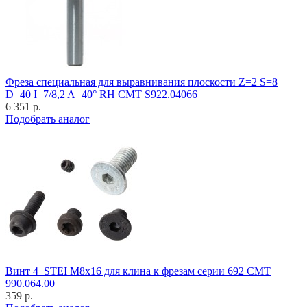
Фреза специальная для выравнивания плоскости Z=2 S=8
D=40 I=7/8,2 A=40° RH CMT S922.04066
6 351 р.
Подобрать аналог
Винт 4_STEI M8x16 для клина к фрезам серии 692 CMT
990.064.00
359 р.