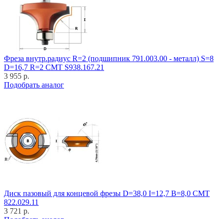
Фреза внутр.радиус R=2 (подшипник 791.003.00 - металл) S=8
D=16,7 R=2 CMT S938.167.21
3 955 р.
Подобрать аналог
Диск пазовый для концевой фрезы D=38,0 I=12,7 B=8,0 CMT
822.029.11
3 721 р.