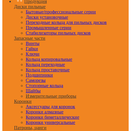
Продукция
Диски пильные
Бытовые/профессиональные серии
Диски установочные
Переходные кольца для пильных дисков
Промышленные серии
Стабилизаторы пильных дисков
Запасные части
Винты
Гайки
Ключи
Кольца копировальные
Кольца переходные
Кольца проставочные
Подшипники
Саморезы
Стопорные кольца
Шайбы
Измерительные приборы
Коронки
Аксессуары для коронок
Коронки алмазные
Коронки биметаллические
Коронки универсальные
Патроны, цанги