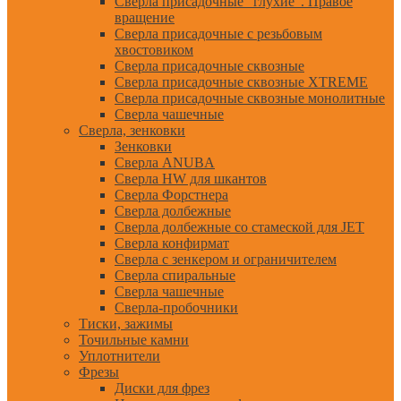
Сверла присадочные "глухие". Правое
вращение
Сверла присадочные с резьбовым
хвостовиком
Сверла присадочные сквозные
Сверла присадочные сквозные XTREME
Сверла присадочные сквозные монолитные
Сверла чашечные
Сверла, зенковки
Зенковки
Сверла ANUBA
Сверла HW для шкантов
Сверла Форстнера
Сверла долбежные
Сверла долбежные со стамеской для JET
Сверла конфирмат
Сверла с зенкером и ограничителем
Сверла спиральные
Сверла чашечные
Сверла-пробочники
Тиски, зажимы
Точильные камни
Уплотнители
Фрезы
Диски для фрез