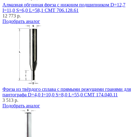
Алмазная обгонная фреза с нижним подшипником D=12,7
I=11,0 S=6,0 L=58,1 CMT 706.128.61
12 773 р.
Подобрать аналог
Фреза из твёрдого сплава с прямыми режущими гранями для
пантографа D=4,0 I=10,0 S=8,0 L=55,0 CMT 174.040.11
3 513 р.
Подобрать аналог