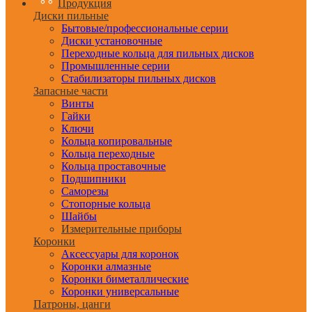
Продукция
Диски пильные
Бытовые/профессиональные серии
Диски установочные
Переходные кольца для пильных дисков
Промышленные серии
Стабилизаторы пильных дисков
Запасные части
Винты
Гайки
Ключи
Кольца копировальные
Кольца переходные
Кольца проставочные
Подшипники
Саморезы
Стопорные кольца
Шайбы
Измерительные приборы
Коронки
Аксессуары для коронок
Коронки алмазные
Коронки биметаллические
Коронки универсальные
Патроны, цанги