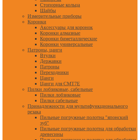
Стопорные кольца
Шайбы
Измерительные приборы
Коронки
Аксессуары для коронок
Коронки алмазные
Коронки биметаллические
Коронки универсальные
Патроны, цанги
Втулки
Державки
Патроны
Переходники
Цанги
Цанги для CMT7E
Пилки лобзиковые, сабельные
Пилки лобзиковые
Пилки сабельные
Принадлежности для мультифункционального
резака
Пильные погружные полотна "японский
зуб"
Пильные погружные полотна для обработки
древесины
Пильные погружные полотна для обработки