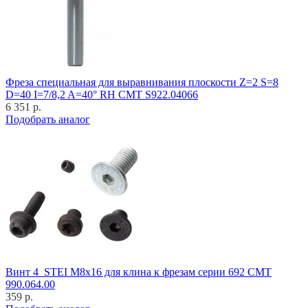
Фреза специальная для выравнивания плоскости Z=2 S=8
D=40 I=7/8,2 A=40° RH CMT S922.04066
6 351 р.
Подобрать аналог
Винт 4_STEI M8x16 для клина к фрезам серии 692 CMT
990.064.00
359 р.