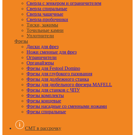
Сверла с зенкером и ограничителем
Сверла спиральные
Сверла чашечные
Сверла-пробочники
Тиски, зажимы
Точильные камни
Уплотнители
Фрезы
Диски для фрез
Ножи сменные для фрез
Ограничители
Органайзеры
Фрезы для Festool Domino
Фрезы для глубокого пазования
Фрезы для долбежного станка
Фрезы для дюбельного фрезера MAFELL
Фрезы для станков с ЧПУ
Фрезы комплекты
Фрезы концевые
Фрезы насадные со сменными ножами
Фрезы спиральные
CMT в рассрочку