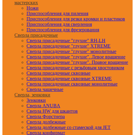
мастерских
Ножи
Приспособления для пиления
Приспособления для резки кромки и пластиков
Приспособления для сверления
Приспособления для фрезерования
Сверла присадочные
Сверла присадочные "глухие" RH-LH
Сверла присадочные "глухие" XTREME
Сверла присадочные "глухие" монолитные
Сверла присадочные "глухие". Левое вращение
Сверла присадочные "глухие". Правое вращение
Сверла присадочные с резьбовым хвостовиком
Сверла присадочные сквозные
Сверла присадочные сквозные XTREME
Сверла присадочные сквозные монолитные
Сверла чашечные
Сверла, зенковки
Зенковки
Сверла ANUBA
Сверла HW для шкантов
Сверла Форстнера
Сверла долбежные
Сверла долбежные со стамеской для JET
Сверла конфирмат