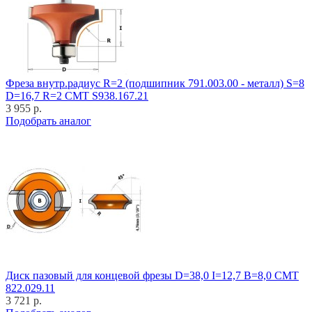
Фреза внутр.радиус R=2 (подшипник 791.003.00 - металл) S=8
D=16,7 R=2 CMT S938.167.21
3 955 р.
Подобрать аналог
Диск пазовый для концевой фрезы D=38,0 I=12,7 B=8,0 CMT
822.029.11
3 721 р.