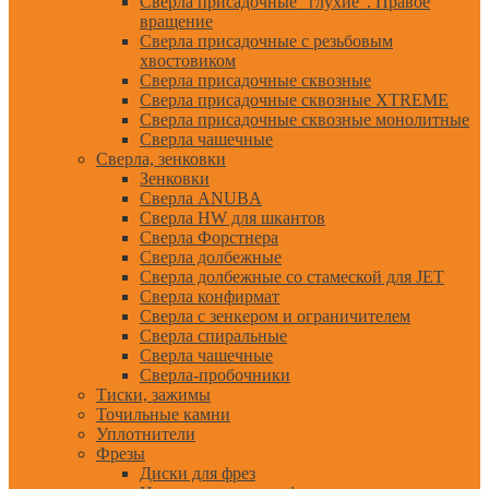
Сверла присадочные "глухие". Правое
вращение
Сверла присадочные с резьбовым
хвостовиком
Сверла присадочные сквозные
Сверла присадочные сквозные XTREME
Сверла присадочные сквозные монолитные
Сверла чашечные
Сверла, зенковки
Зенковки
Сверла ANUBA
Сверла HW для шкантов
Сверла Форстнера
Сверла долбежные
Сверла долбежные со стамеской для JET
Сверла конфирмат
Сверла с зенкером и ограничителем
Сверла спиральные
Сверла чашечные
Сверла-пробочники
Тиски, зажимы
Точильные камни
Уплотнители
Фрезы
Диски для фрез