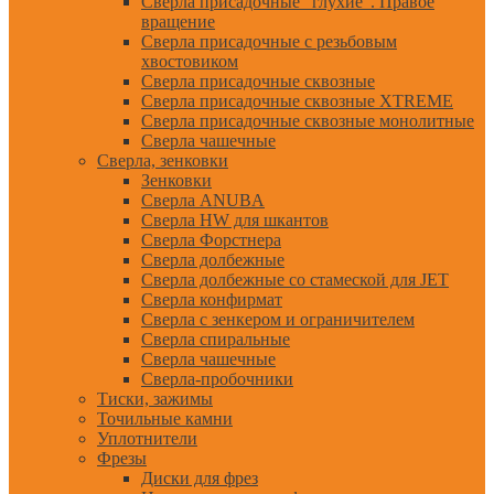
Сверла присадочные "глухие". Правое
вращение
Сверла присадочные с резьбовым
хвостовиком
Сверла присадочные сквозные
Сверла присадочные сквозные XTREME
Сверла присадочные сквозные монолитные
Сверла чашечные
Сверла, зенковки
Зенковки
Сверла ANUBA
Сверла HW для шкантов
Сверла Форстнера
Сверла долбежные
Сверла долбежные со стамеской для JET
Сверла конфирмат
Сверла с зенкером и ограничителем
Сверла спиральные
Сверла чашечные
Сверла-пробочники
Тиски, зажимы
Точильные камни
Уплотнители
Фрезы
Диски для фрез