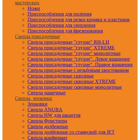
мастерских
Ножи
Приспособления для пиления
Приспособления для резки кромки и пластиков
Приспособления для сверления
Приспособления для фрезерования
Сверла присадочные
Сверла присадочные "глухие" RH-LH
Сверла присадочные "глухие" XTREME
Сверла присадочные "глухие" монолитные
Сверла присадочные "глухие". Левое вращение
Сверла присадочные "глухие". Правое вращение
Сверла присадочные с резьбовым хвостовиком
Сверла присадочные сквозные
Сверла присадочные сквозные XTREME
Сверла присадочные сквозные монолитные
Сверла чашечные
Сверла, зенковки
Зенковки
Сверла ANUBA
Сверла HW для шкантов
Сверла Форстнера
Сверла долбежные
Сверла долбежные со стамеской для JET
Сверла конфирмат