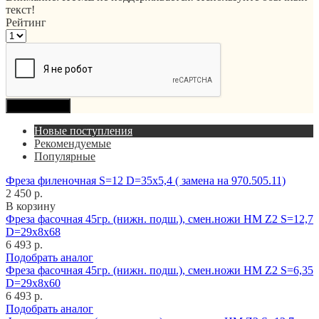
текст!
Рейтинг
Продолжить
Новые поступления
Рекомендуемые
Популярные
Фреза филеночная S=12 D=35x5,4 ( замена на 970.505.11)
2 450 р.
В корзину
Фреза фасочная 45гр. (нижн. подш.), смен.ножи HM Z2 S=12,7
D=29x8x68
6 493 р.
Подобрать аналог
Фреза фасочная 45гр. (нижн. подш.), смен.ножи HM Z2 S=6,35
D=29x8x60
6 493 р.
Подобрать аналог