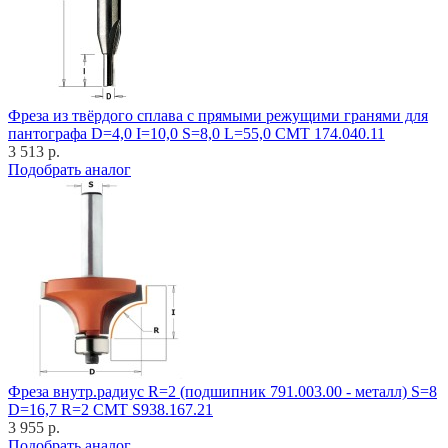
Фреза из твёрдого сплава с прямыми режущими гранями для
пантографа D=4,0 I=10,0 S=8,0 L=55,0 CMT 174.040.11
3 513 р.
Подобрать аналог
Фреза внутр.радиус R=2 (подшипник 791.003.00 - металл) S=8
D=16,7 R=2 CMT S938.167.21
3 955 р.
Подобрать аналог