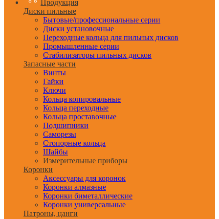
Продукция
Диски пильные
Бытовые/профессиональные серии
Диски установочные
Переходные кольца для пильных дисков
Промышленные серии
Стабилизаторы пильных дисков
Запасные части
Винты
Гайки
Ключи
Кольца копировальные
Кольца переходные
Кольца проставочные
Подшипники
Саморезы
Стопорные кольца
Шайбы
Измерительные приборы
Коронки
Аксессуары для коронок
Коронки алмазные
Коронки биметаллические
Коронки универсальные
Патроны, цанги