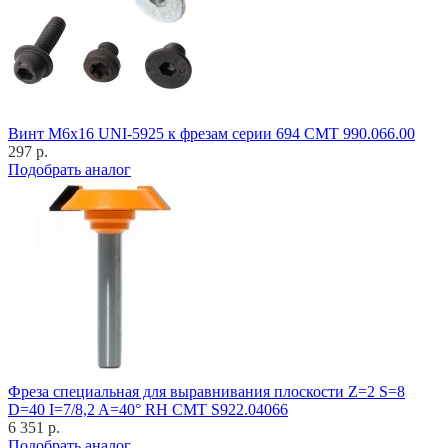
Винт M6x16 UNI-5925 к фрезам серии 694 CMT 990.066.00
297 р.
Подобрать аналог
Фреза специальная для выравнивания плоскости Z=2 S=8
D=40 I=7/8,2 A=40° RH CMT S922.04066
6 351 р.
Подобрать аналог