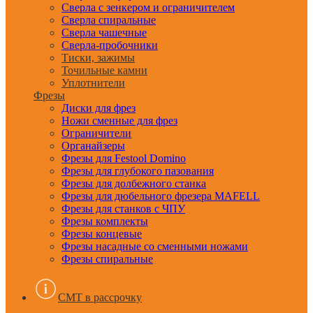
Сверла с зенкером и ограничителем
Сверла спиральные
Сверла чашечные
Сверла-пробочники
Тиски, зажимы
Точильные камни
Уплотнители
Фрезы
Диски для фрез
Ножи сменные для фрез
Ограничители
Органайзеры
Фрезы для Festool Domino
Фрезы для глубокого пазования
Фрезы для долбежного станка
Фрезы для дюбельного фрезера MAFELL
Фрезы для станков с ЧПУ
Фрезы комплекты
Фрезы концевые
Фрезы насадные со сменными ножами
Фрезы спиральные
CMT в рассрочку