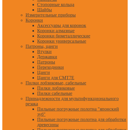
Стопорные кольца
Шайбы
Измерительные приборы
Коронки
Аксессуары для коронок
Коронки алмазные
Коронки биметаллические
Коронки универсальные
Патроны, цанги
Втулки
Державки
Патроны
Переходники
Цанги
Цанги для CMT7E
Пилки лобзиковые, сабельные
Пилки лобзиковые
Пилки сабельные
Принадлежности для мультифункционального
резака
Пильные погружные полотна "японский
зуб"
Пильные погружные полотна для обработки
древесины
Пильные погружные полотна для обработки