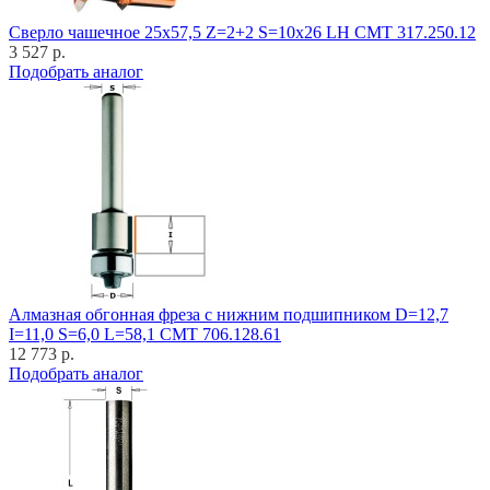
Cверло чашечное 25x57,5 Z=2+2 S=10x26 LH CMT 317.250.12
3 527 р.
Подобрать аналог
Алмазная обгонная фреза с нижним подшипником D=12,7
I=11,0 S=6,0 L=58,1 CMT 706.128.61
12 773 р.
Подобрать аналог