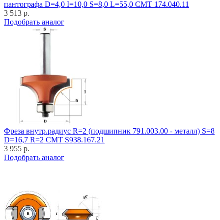
пантографа D=4,0 I=10,0 S=8,0 L=55,0 CMT 174.040.11
3 513 р.
Подобрать аналог
Фреза внутр.радиус R=2 (подшипник 791.003.00 - металл) S=8
D=16,7 R=2 CMT S938.167.21
3 955 р.
Подобрать аналог