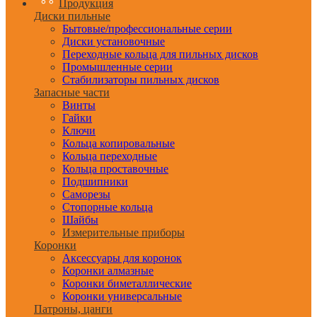
Продукция
Диски пильные
Бытовые/профессиональные серии
Диски установочные
Переходные кольца для пильных дисков
Промышленные серии
Стабилизаторы пильных дисков
Запасные части
Винты
Гайки
Ключи
Кольца копировальные
Кольца переходные
Кольца проставочные
Подшипники
Саморезы
Стопорные кольца
Шайбы
Измерительные приборы
Коронки
Аксессуары для коронок
Коронки алмазные
Коронки биметаллические
Коронки универсальные
Патроны, цанги