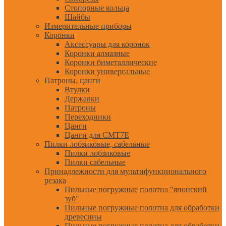
Стопорные кольца
Шайбы
Измерительные приборы
Коронки
Аксессуары для коронок
Коронки алмазные
Коронки биметаллические
Коронки универсальные
Патроны, цанги
Втулки
Державки
Патроны
Переходники
Цанги
Цанги для CMT7E
Пилки лобзиковые, сабельные
Пилки лобзиковые
Пилки сабельные
Принадлежности для мультифункционального
резака
Пильные погружные полотна "японский
зуб"
Пильные погружные полотна для обработки
древесины
Пильные погружные полотна для обработки