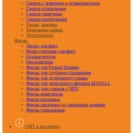
Сверла с зенкером и ограничителем
Сверла спиральные
Сверла чашечные
Сверла-пробочники
Тиски, зажимы
Точильные камни
Уплотнители
Фрезы
Диски для фрез
Ножи сменные для фрез
Ограничители
Органайзеры
Фрезы для Festool Domino
Фрезы для глубокого пазования
Фрезы для долбежного станка
Фрезы для дюбельного фрезера MAFELL
Фрезы для станков с ЧПУ
Фрезы комплекты
Фрезы концевые
Фрезы насадные со сменными ножами
Фрезы спиральные
CMT в рассрочку