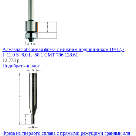
Алмазная обгонная фреза с нижним подшипником D=12,7
I=11,0 S=6,0 L=58,1 CMT 706.128.61
12 773 р.
Подобрать аналог
Фреза из твёрдого сплава с прямыми режущими гранями для