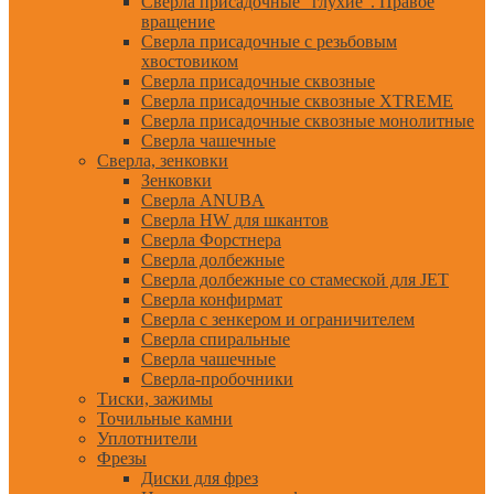
Сверла присадочные "глухие". Правое
вращение
Сверла присадочные с резьбовым
хвостовиком
Сверла присадочные сквозные
Сверла присадочные сквозные XTREME
Сверла присадочные сквозные монолитные
Сверла чашечные
Сверла, зенковки
Зенковки
Сверла ANUBA
Сверла HW для шкантов
Сверла Форстнера
Сверла долбежные
Сверла долбежные со стамеской для JET
Сверла конфирмат
Сверла с зенкером и ограничителем
Сверла спиральные
Сверла чашечные
Сверла-пробочники
Тиски, зажимы
Точильные камни
Уплотнители
Фрезы
Диски для фрез