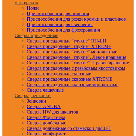
мастерских
Ножи
Приспособления для пиления
Приспособления для резки кромки и пластиков
Приспособления для сверления
Приспособления для фрезерования
Сверла присадочные
Сверла присадочные "глухие" RH-LH
Сверла присадочные "глухие" XTREME
Сверла присадочные "глухие" монолитные
Сверла присадочные "глухие". Левое вращение
Сверла присадочные "глухие". Правое вращение
Сверла присадочные с резьбовым хвостовиком
Сверла присадочные сквозные
Сверла присадочные сквозные XTREME
Сверла присадочные сквозные монолитные
Сверла чашечные
Сверла, зенковки
Зенковки
Сверла ANUBA
Сверла HW для шкантов
Сверла Форстнера
Сверла долбежные
Сверла долбежные со стамеской для JET
Сверла конфирмат