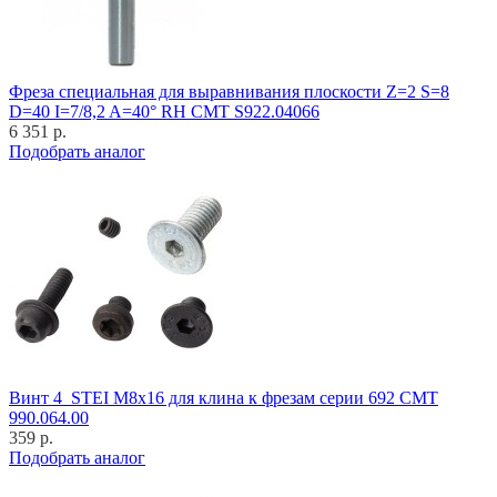
Фреза специальная для выравнивания плоскости Z=2 S=8
D=40 I=7/8,2 A=40° RH CMT S922.04066
6 351 р.
Подобрать аналог
Винт 4_STEI M8x16 для клина к фрезам серии 692 CMT
990.064.00
359 р.
Подобрать аналог