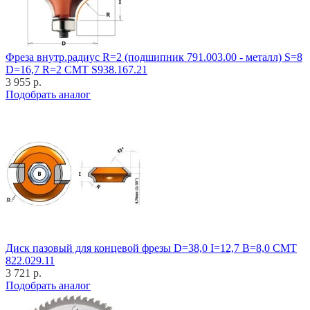
Фреза внутр.радиус R=2 (подшипник 791.003.00 - металл) S=8
D=16,7 R=2 CMT S938.167.21
3 955 р.
Подобрать аналог
Диск пазовый для концевой фрезы D=38,0 I=12,7 B=8,0 CMT
822.029.11
3 721 р.
Подобрать аналог