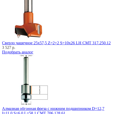
Cверло чашечное 25x57,5 Z=2+2 S=10x26 LH CMT 317.250.12
3 527 р.
Подобрать аналог
Алмазная обгонная фреза с нижним подшипником D=12,7
I=11,0 S=6,0 L=58,1 CMT 706.128.61