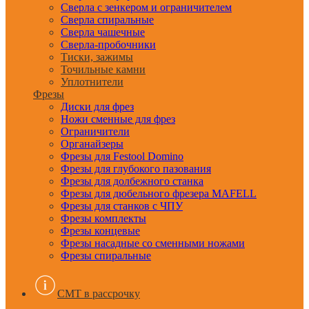
Сверла с зенкером и ограничителем
Сверла спиральные
Сверла чашечные
Сверла-пробочники
Тиски, зажимы
Точильные камни
Уплотнители
Фрезы
Диски для фрез
Ножи сменные для фрез
Ограничители
Органайзеры
Фрезы для Festool Domino
Фрезы для глубокого пазования
Фрезы для долбежного станка
Фрезы для дюбельного фрезера MAFELL
Фрезы для станков с ЧПУ
Фрезы комплекты
Фрезы концевые
Фрезы насадные со сменными ножами
Фрезы спиральные
CMT в рассрочку