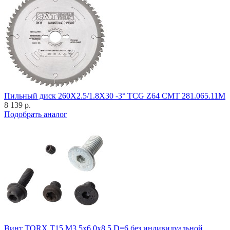
Пильный диск 260X2.5/1.8X30 -3° TCG Z64 CMT 281.065.11M
8 139 р.
Подобрать аналог
Винт TORX T15 M3,5x6,0x8,5 D=6 без индивидуальной