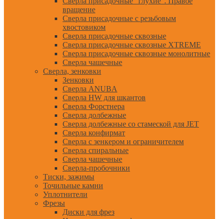
Сверла присадочные "глухие". Правое
вращение
Сверла присадочные с резьбовым
хвостовиком
Сверла присадочные сквозные
Сверла присадочные сквозные XTREME
Сверла присадочные сквозные монолитные
Сверла чашечные
Сверла, зенковки
Зенковки
Сверла ANUBA
Сверла HW для шкантов
Сверла Форстнера
Сверла долбежные
Сверла долбежные со стамеской для JET
Сверла конфирмат
Сверла с зенкером и ограничителем
Сверла спиральные
Сверла чашечные
Сверла-пробочники
Тиски, зажимы
Точильные камни
Уплотнители
Фрезы
Диски для фрез