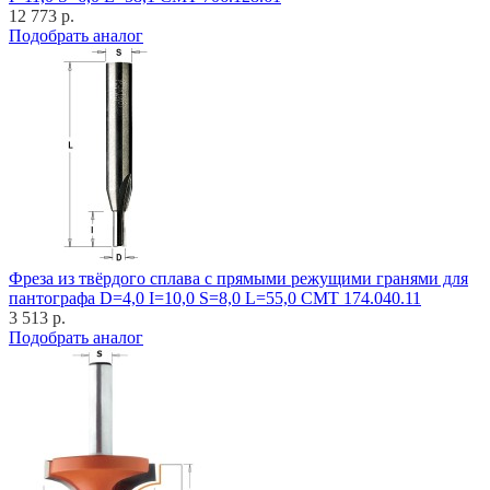
12 773 р.
Подобрать аналог
Фреза из твёрдого сплава с прямыми режущими гранями для
пантографа D=4,0 I=10,0 S=8,0 L=55,0 CMT 174.040.11
3 513 р.
Подобрать аналог