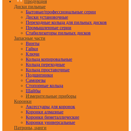
Продукция
Диски пильные
Бытовые/профессиональные серии
Диски установочные
Переходные кольца для пильных дисков
Промышленные серии
Стабилизаторы пильных дисков
Запасные части
Винты
Гайки
Ключи
Кольца копировальные
Кольца переходные
Кольца проставочные
Подшипники
Саморезы
Стопорные кольца
Шайбы
Измерительные приборы
Коронки
Аксессуары для коронок
Коронки алмазные
Коронки биметаллические
Коронки универсальные
Патроны, цанги