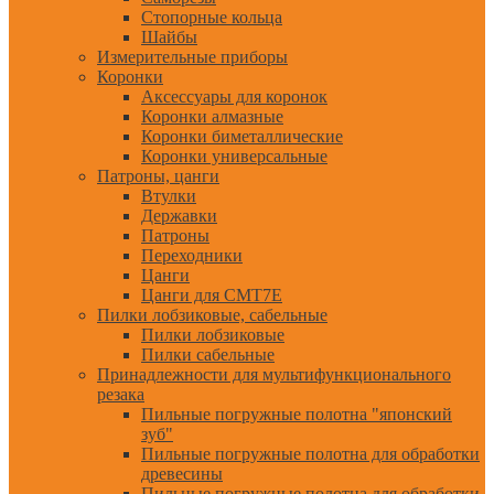
Стопорные кольца
Шайбы
Измерительные приборы
Коронки
Аксессуары для коронок
Коронки алмазные
Коронки биметаллические
Коронки универсальные
Патроны, цанги
Втулки
Державки
Патроны
Переходники
Цанги
Цанги для CMT7E
Пилки лобзиковые, сабельные
Пилки лобзиковые
Пилки сабельные
Принадлежности для мультифункционального
резака
Пильные погружные полотна "японский
зуб"
Пильные погружные полотна для обработки
древесины
Пильные погружные полотна для обработки