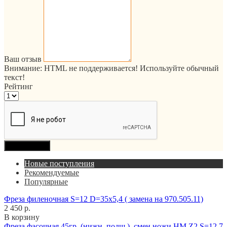
Ваш отзыв
Внимание:
HTML не поддерживается! Используйте обычный
текст!
Рейтинг
Продолжить
Новые поступления
Рекомендуемые
Популярные
Фреза филеночная S=12 D=35x5,4 ( замена на 970.505.11)
2 450 р.
В корзину
Фреза фасочная 45гр. (нижн. подш.), смен.ножи HM Z2 S=12,7