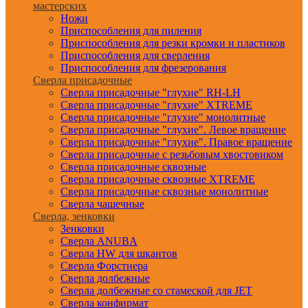
мастерских
Ножи
Приспособления для пиления
Приспособления для резки кромки и пластиков
Приспособления для сверления
Приспособления для фрезерования
Сверла присадочные
Сверла присадочные "глухие" RH-LH
Сверла присадочные "глухие" XTREME
Сверла присадочные "глухие" монолитные
Сверла присадочные "глухие". Левое вращение
Сверла присадочные "глухие". Правое вращение
Сверла присадочные с резьбовым хвостовиком
Сверла присадочные сквозные
Сверла присадочные сквозные XTREME
Сверла присадочные сквозные монолитные
Сверла чашечные
Сверла, зенковки
Зенковки
Сверла ANUBA
Сверла HW для шкантов
Сверла Форстнера
Сверла долбежные
Сверла долбежные со стамеской для JET
Сверла конфирмат