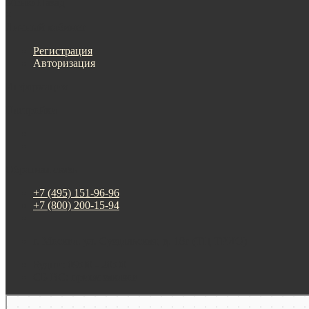
Меню
Назад
×
Личный кабинет
Регистрация
Авторизация
Информация
Настройки
Обратная связь
+7 (495) 151-96-96
+7 (800) 200-15-94
г. Москва. ул. Суздальская, д. 18г (ТЦ ТРИО)
Будни: 09:00 - 20:00
СБ-ВС: прием заказов
Москва
Яндекс Карты — транспорт, навигация, поиск мест