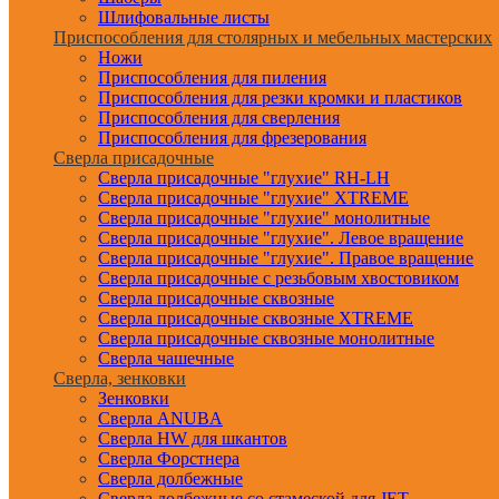
Шлифовальные листы
Приспособления для столярных и мебельных мастерских
Ножи
Приспособления для пиления
Приспособления для резки кромки и пластиков
Приспособления для сверления
Приспособления для фрезерования
Сверла присадочные
Сверла присадочные "глухие" RH-LH
Сверла присадочные "глухие" XTREME
Сверла присадочные "глухие" монолитные
Сверла присадочные "глухие". Левое вращение
Сверла присадочные "глухие". Правое вращение
Сверла присадочные с резьбовым хвостовиком
Сверла присадочные сквозные
Сверла присадочные сквозные XTREME
Сверла присадочные сквозные монолитные
Сверла чашечные
Сверла, зенковки
Зенковки
Сверла ANUBA
Сверла HW для шкантов
Сверла Форстнера
Сверла долбежные
Сверла долбежные со стамеской для JET