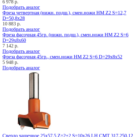
6 978 р.
Подобрать аналог
Фреза четвертная (нижн. подш.), смен.ножи HM Z2 S=12,7
D=50,8x28
10 883 р.
Подобрать аналог
Фреза фасочная 45гр. (нижн. подш.), смен.ножи HM Z2 S=6
D=29x8x60
7 142 р.
Подобрать аналог
Фреза фасочная 45гр., смен.ножи HM Z2 S=6 D=29x8x52
5 948 р.
Подобрать аналог
Cверло чашечное 25x57,5 Z=2+2 S=10x26 LH CMT 317.250.12