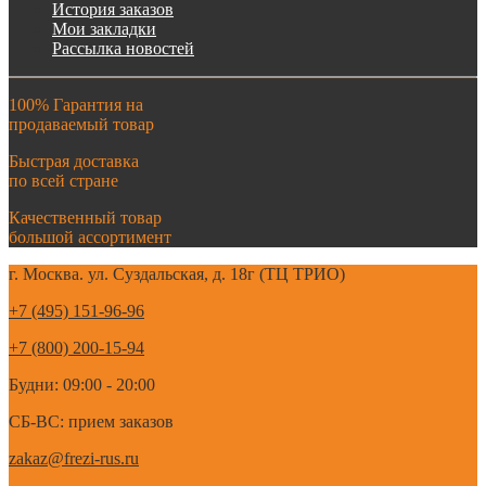
История заказов
Мои закладки
Рассылка новостей
100% Гарантия на
продаваемый товар
Быстрая доставка
по всей стране
Качественный товар
большой ассортимент
г. Москва. ул. Суздальская, д. 18г (ТЦ ТРИО)
+7 (495) 151-96-96
+7 (800) 200-15-94
Будни: 09:00 - 20:00
СБ-ВС: прием заказов
zakaz@frezi-rus.ru