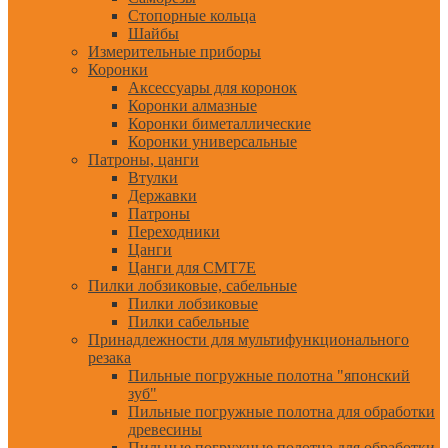
Стопорные кольца
Шайбы
Измерительные приборы
Коронки
Аксессуары для коронок
Коронки алмазные
Коронки биметаллические
Коронки универсальные
Патроны, цанги
Втулки
Державки
Патроны
Переходники
Цанги
Цанги для CMT7E
Пилки лобзиковые, сабельные
Пилки лобзиковые
Пилки сабельные
Принадлежности для мультифункционального
резака
Пильные погружные полотна "японский
зуб"
Пильные погружные полотна для обработки
древесины
Пильные погружные полотна для обработки