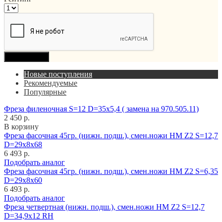
Продолжить
Новые поступления
Рекомендуемые
Популярные
Фреза филеночная S=12 D=35x5,4 ( замена на 970.505.11)
2 450 р.
В корзину
Фреза фасочная 45гр. (нижн. подш.), смен.ножи HM Z2 S=12,7
D=29x8x68
6 493 р.
Подобрать аналог
Фреза фасочная 45гр. (нижн. подш.), смен.ножи HM Z2 S=6,35
D=29x8x60
6 493 р.
Подобрать аналог
Фреза четвертная (нижн. подш.), смен.ножи HM Z2 S=12,7
D=34,9x12 RH