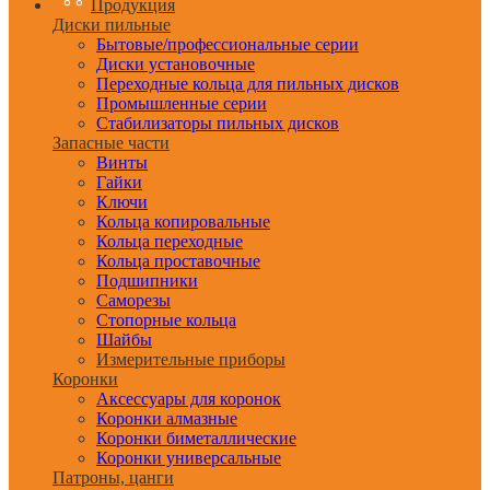
Продукция
Диски пильные
Бытовые/профессиональные серии
Диски установочные
Переходные кольца для пильных дисков
Промышленные серии
Стабилизаторы пильных дисков
Запасные части
Винты
Гайки
Ключи
Кольца копировальные
Кольца переходные
Кольца проставочные
Подшипники
Саморезы
Стопорные кольца
Шайбы
Измерительные приборы
Коронки
Аксессуары для коронок
Коронки алмазные
Коронки биметаллические
Коронки универсальные
Патроны, цанги