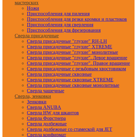
мастерских
Ножи
Приспособления для пиления
Приспособления для резки кромки и пластиков
Приспособления для сверления
Приспособления для фрезерования
Сверла присадочные
Сверла присадочные "глухие" RH-LH
Сверла присадочные "глухие" XTREME
Сверла присадочные "глухие" монолитные
Сверла присадочные "глухие". Левое вращение
Сверла присадочные "глухие". Правое вращение
Сверла присадочные с резьбовым хвостовиком
Сверла присадочные сквозные
Сверла присадочные сквозные XTREME
Сверла присадочные сквозные монолитные
Сверла чашечные
Сверла, зенковки
Зенковки
Сверла ANUBA
Сверла HW для шкантов
Сверла Форстнера
Сверла долбежные
Сверла долбежные со стамеской для JET
Сверла конфирмат