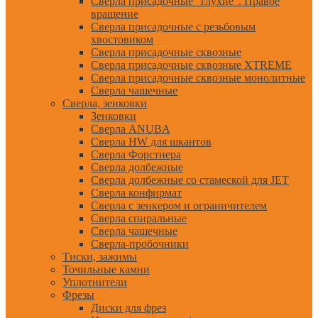
Сверла присадочные "глухие". Правое
вращение
Сверла присадочные с резьбовым
хвостовиком
Сверла присадочные сквозные
Сверла присадочные сквозные XTREME
Сверла присадочные сквозные монолитные
Сверла чашечные
Сверла, зенковки
Зенковки
Сверла ANUBA
Сверла HW для шкантов
Сверла Форстнера
Сверла долбежные
Сверла долбежные со стамеской для JET
Сверла конфирмат
Сверла с зенкером и ограничителем
Сверла спиральные
Сверла чашечные
Сверла-пробочники
Тиски, зажимы
Точильные камни
Уплотнители
Фрезы
Диски для фрез