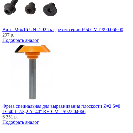
Винт M6x16 UNI-5925 к фрезам серии 694 CMT 990.066.00
297 р.
Подобрать аналог
Фреза специальная для выравнивания плоскости Z=2 S=8
D=40 I=7/8,2 A=40° RH CMT S922.04066
6 351 р.
Подобрать аналог