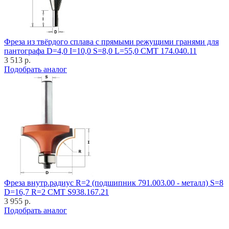
Фреза из твёрдого сплава с прямыми режущими гранями для
пантографа D=4,0 I=10,0 S=8,0 L=55,0 CMT 174.040.11
3 513 р.
Подобрать аналог
Фреза внутр.радиус R=2 (подшипник 791.003.00 - металл) S=8
D=16,7 R=2 CMT S938.167.21
3 955 р.
Подобрать аналог