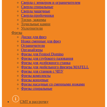
Сверла с зенкером и ограничителем
Сверла спиральные
Сверла чашечные
Сверла-пробочники
Тиски, зажимы
Точильные камни
Уплотнители
Фрезы
Диски для фрез
Ножи сменные для фрез
Ограничители
Органайзеры
Фрезы для Festool Domino
Фрезы для глубокого пазования
Фрезы для долбежного станка
Фрезы для дюбельного фрезера MAFELL
Фрезы для станков с ЧПУ
Фрезы комплекты
Фрезы концевые
Фрезы насадные со сменными ножами
Фрезы спиральные
CMT в рассрочку