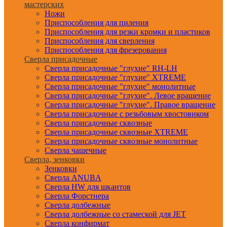
мастерских
Ножи
Приспособления для пиления
Приспособления для резки кромки и пластиков
Приспособления для сверления
Приспособления для фрезерования
Сверла присадочные
Сверла присадочные "глухие" RH-LH
Сверла присадочные "глухие" XTREME
Сверла присадочные "глухие" монолитные
Сверла присадочные "глухие". Левое вращение
Сверла присадочные "глухие". Правое вращение
Сверла присадочные с резьбовым хвостовиком
Сверла присадочные сквозные
Сверла присадочные сквозные XTREME
Сверла присадочные сквозные монолитные
Сверла чашечные
Сверла, зенковки
Зенковки
Сверла ANUBA
Сверла HW для шкантов
Сверла Форстнера
Сверла долбежные
Сверла долбежные со стамеской для JET
Сверла конфирмат