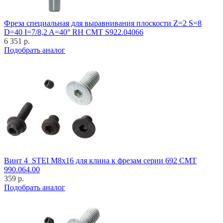
Фреза специальная для выравнивания плоскости Z=2 S=8
D=40 I=7/8,2 A=40° RH CMT S922.04066
6 351 р.
Подобрать аналог
Винт 4_STEI M8x16 для клина к фрезам серии 692 CMT
990.064.00
359 р.
Подобрать аналог