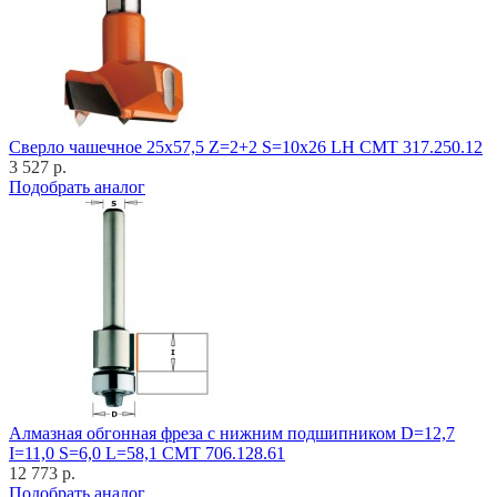
Cверло чашечное 25x57,5 Z=2+2 S=10x26 LH CMT 317.250.12
3 527 р.
Подобрать аналог
Алмазная обгонная фреза с нижним подшипником D=12,7
I=11,0 S=6,0 L=58,1 CMT 706.128.61
12 773 р.
Подобрать аналог