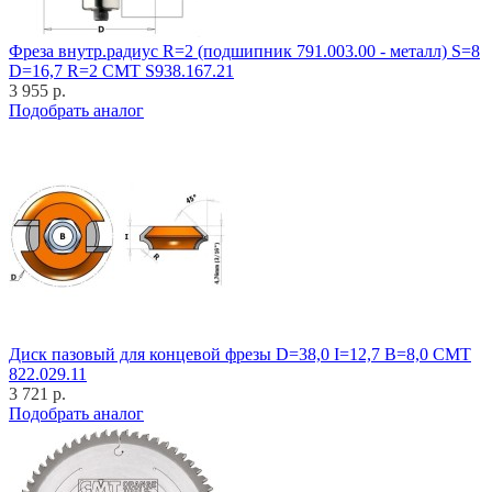
Фреза внутр.радиус R=2 (подшипник 791.003.00 - металл) S=8
D=16,7 R=2 CMT S938.167.21
3 955 р.
Подобрать аналог
Диск пазовый для концевой фрезы D=38,0 I=12,7 B=8,0 CMT
822.029.11
3 721 р.
Подобрать аналог