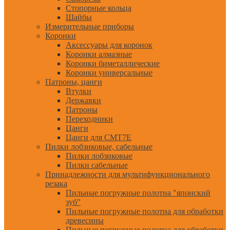
Стопорные кольца
Шайбы
Измерительные приборы
Коронки
Аксессуары для коронок
Коронки алмазные
Коронки биметаллические
Коронки универсальные
Патроны, цанги
Втулки
Державки
Патроны
Переходники
Цанги
Цанги для CMT7E
Пилки лобзиковые, сабельные
Пилки лобзиковые
Пилки сабельные
Принадлежности для мультифункционального
резака
Пильные погружные полотна "японский
зуб"
Пильные погружные полотна для обработки
древесины
Пильные погружные полотна для обработки