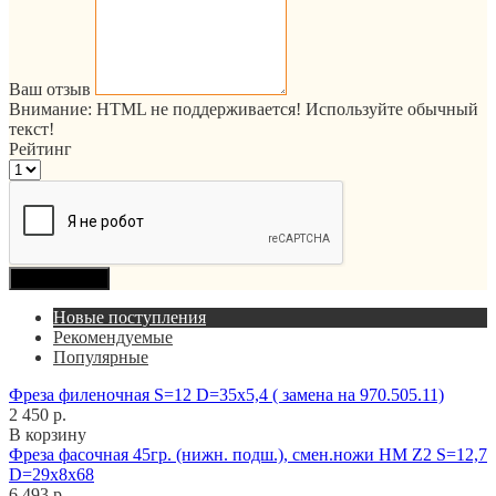
Ваш отзыв
Внимание:
HTML не поддерживается! Используйте обычный
текст!
Рейтинг
Продолжить
Новые поступления
Рекомендуемые
Популярные
Фреза филеночная S=12 D=35x5,4 ( замена на 970.505.11)
2 450 р.
В корзину
Фреза фасочная 45гр. (нижн. подш.), смен.ножи HM Z2 S=12,7
D=29x8x68
6 493 р.