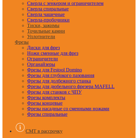
Сверла с зенкером и ограничителем
Сверла спиральные
Сверла чашечные
Сверла-пробочники
Тиски, зажимы
Точильные камни
Уплотнители
Фрезы
Диски для фрез
Ножи сменные для фрез
Ограничители
Органайзеры
Фрезы для Festool Domino
Фрезы для глубокого пазования
Фрезы для долбежного станка
Фрезы для дюбельного фрезера MAFELL
Фрезы для станков с ЧПУ
Фрезы комплекты
Фрезы концевые
Фрезы насадные со сменными ножами
Фрезы спиральные
CMT в рассрочку