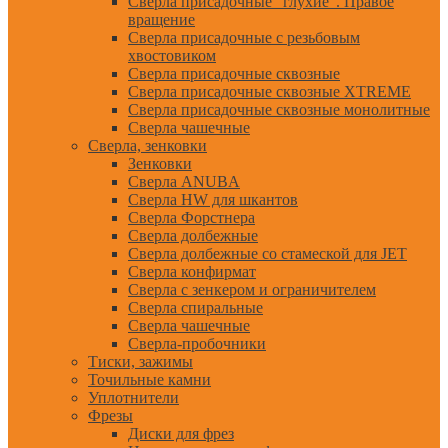
Сверла присадочные "глухие". Правое
вращение
Сверла присадочные с резьбовым
хвостовиком
Сверла присадочные сквозные
Сверла присадочные сквозные XTREME
Сверла присадочные сквозные монолитные
Сверла чашечные
Сверла, зенковки
Зенковки
Сверла ANUBA
Сверла HW для шкантов
Сверла Форстнера
Сверла долбежные
Сверла долбежные со стамеской для JET
Сверла конфирмат
Сверла с зенкером и ограничителем
Сверла спиральные
Сверла чашечные
Сверла-пробочники
Тиски, зажимы
Точильные камни
Уплотнители
Фрезы
Диски для фрез