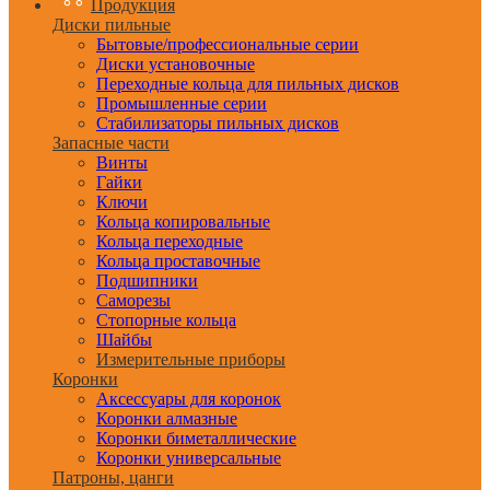
Продукция
Диски пильные
Бытовые/профессиональные серии
Диски установочные
Переходные кольца для пильных дисков
Промышленные серии
Стабилизаторы пильных дисков
Запасные части
Винты
Гайки
Ключи
Кольца копировальные
Кольца переходные
Кольца проставочные
Подшипники
Саморезы
Стопорные кольца
Шайбы
Измерительные приборы
Коронки
Аксессуары для коронок
Коронки алмазные
Коронки биметаллические
Коронки универсальные
Патроны, цанги