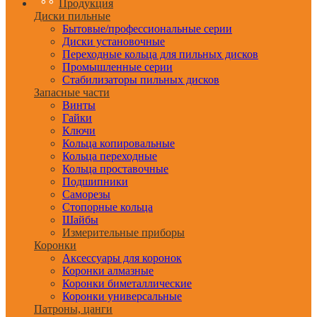
Продукция
Диски пильные
Бытовые/профессиональные серии
Диски установочные
Переходные кольца для пильных дисков
Промышленные серии
Стабилизаторы пильных дисков
Запасные части
Винты
Гайки
Ключи
Кольца копировальные
Кольца переходные
Кольца проставочные
Подшипники
Саморезы
Стопорные кольца
Шайбы
Измерительные приборы
Коронки
Аксессуары для коронок
Коронки алмазные
Коронки биметаллические
Коронки универсальные
Патроны, цанги