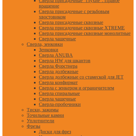
Сверла присадочные "глухие". Правое
вращение
Сверла присадочные с резьбовым
хвостовиком
Сверла присадочные сквозные
Сверла присадочные сквозные XTREME
Сверла присадочные сквозные монолитные
Сверла чашечные
Сверла, зенковки
Зенковки
Сверла ANUBA
Сверла HW для шкантов
Сверла Форстнера
Сверла долбежные
Сверла долбежные со стамеской для JET
Сверла конфирмат
Сверла с зенкером и ограничителем
Сверла спиральные
Сверла чашечные
Сверла-пробочники
Тиски, зажимы
Точильные камни
Уплотнители
Фрезы
Диски для фрез