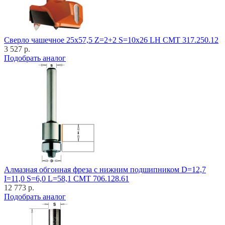
Cверло чашечное 25x57,5 Z=2+2 S=10x26 LH CMT 317.250.12
3 527 р.
Подобрать аналог
Алмазная обгонная фреза с нижним подшипником D=12,7
I=11,0 S=6,0 L=58,1 CMT 706.128.61
12 773 р.
Подобрать аналог