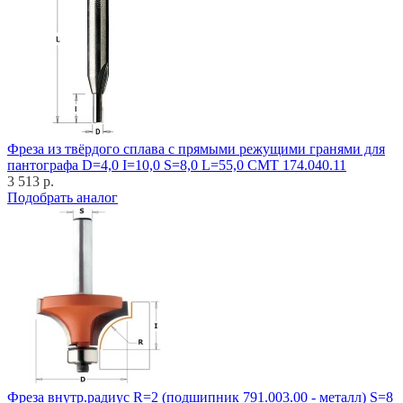
Фреза из твёрдого сплава с прямыми режущими гранями для
пантографа D=4,0 I=10,0 S=8,0 L=55,0 CMT 174.040.11
3 513 р.
Подобрать аналог
Фреза внутр.радиус R=2 (подшипник 791.003.00 - металл) S=8