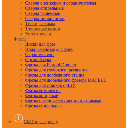
Сверла с зенкером и ограничителем
Сверла спиральные
Сверла чашечные
Сверла-пробочники
Тиски, зажимы
Точильные камни
Уплотнители
Фрезы
Диски для фрез
Ножи сменные для фрез
Ограничители
Органайзеры
Фрезы для Festool Domino
Фрезы для глубокого пазования
Фрезы для долбежного станка
Фрезы для дюбельного фрезера MAFELL
Фрезы для станков с ЧПУ
Фрезы комплекты
Фрезы концевые
Фрезы насадные со сменными ножами
Фрезы спиральные
CMT в рассрочку