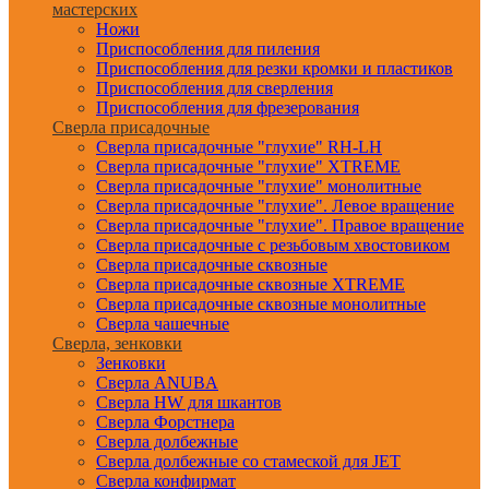
мастерских
Ножи
Приспособления для пиления
Приспособления для резки кромки и пластиков
Приспособления для сверления
Приспособления для фрезерования
Сверла присадочные
Сверла присадочные "глухие" RH-LH
Сверла присадочные "глухие" XTREME
Сверла присадочные "глухие" монолитные
Сверла присадочные "глухие". Левое вращение
Сверла присадочные "глухие". Правое вращение
Сверла присадочные с резьбовым хвостовиком
Сверла присадочные сквозные
Сверла присадочные сквозные XTREME
Сверла присадочные сквозные монолитные
Сверла чашечные
Сверла, зенковки
Зенковки
Сверла ANUBA
Сверла HW для шкантов
Сверла Форстнера
Сверла долбежные
Сверла долбежные со стамеской для JET
Сверла конфирмат