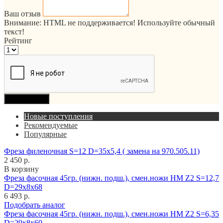
Ваш отзыв
Внимание:
HTML не поддерживается! Используйте обычный
текст!
Рейтинг
Продолжить
Новые поступления
Рекомендуемые
Популярные
Фреза филеночная S=12 D=35x5,4 ( замена на 970.505.11)
2 450 р.
В корзину
Фреза фасочная 45гр. (нижн. подш.), смен.ножи HM Z2 S=12,7
D=29x8x68
6 493 р.
Подобрать аналог
Фреза фасочная 45гр. (нижн. подш.), смен.ножи HM Z2 S=6,35
D=29x8x60