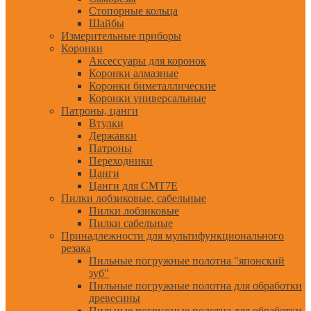
Стопорные кольца
Шайбы
Измерительные приборы
Коронки
Аксессуары для коронок
Коронки алмазные
Коронки биметаллические
Коронки универсальные
Патроны, цанги
Втулки
Державки
Патроны
Переходники
Цанги
Цанги для CMT7E
Пилки лобзиковые, сабельные
Пилки лобзиковые
Пилки сабельные
Принадлежности для мультифункционального
резака
Пильные погружные полотна "японский
зуб"
Пильные погружные полотна для обработки
древесины
Пильные погружные полотна для обработки