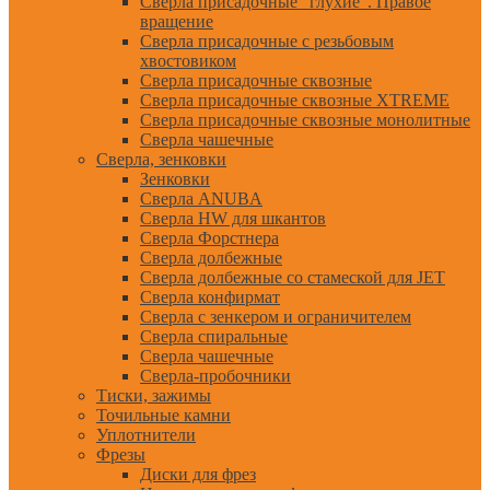
Сверла присадочные "глухие". Правое
вращение
Сверла присадочные с резьбовым
хвостовиком
Сверла присадочные сквозные
Сверла присадочные сквозные XTREME
Сверла присадочные сквозные монолитные
Сверла чашечные
Сверла, зенковки
Зенковки
Сверла ANUBA
Сверла HW для шкантов
Сверла Форстнера
Сверла долбежные
Сверла долбежные со стамеской для JET
Сверла конфирмат
Сверла с зенкером и ограничителем
Сверла спиральные
Сверла чашечные
Сверла-пробочники
Тиски, зажимы
Точильные камни
Уплотнители
Фрезы
Диски для фрез