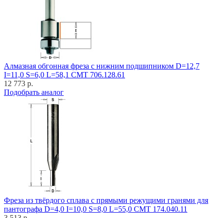
Алмазная обгонная фреза с нижним подшипником D=12,7
I=11,0 S=6,0 L=58,1 CMT 706.128.61
12 773 р.
Подобрать аналог
Фреза из твёрдого сплава с прямыми режущими гранями для
пантографа D=4,0 I=10,0 S=8,0 L=55,0 CMT 174.040.11
3 513 р.