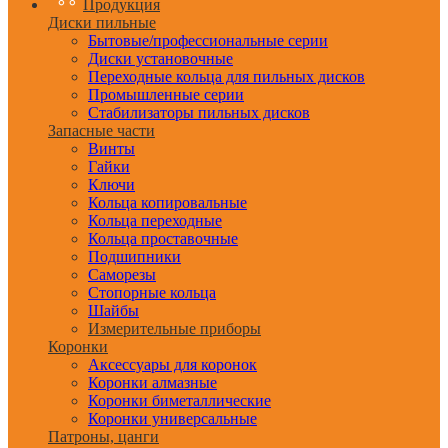
Продукция
Диски пильные
Бытовые/профессиональные серии
Диски установочные
Переходные кольца для пильных дисков
Промышленные серии
Стабилизаторы пильных дисков
Запасные части
Винты
Гайки
Ключи
Кольца копировальные
Кольца переходные
Кольца проставочные
Подшипники
Саморезы
Стопорные кольца
Шайбы
Измерительные приборы
Коронки
Аксессуары для коронок
Коронки алмазные
Коронки биметаллические
Коронки универсальные
Патроны, цанги