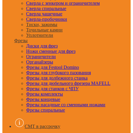
Сверла с зенкером и ограничителем
Сверла спиральные
Сверла чашечные
Сверла-пробочники
Тиски, зажимы
Точильные камни
Уплотнители
Фрезы
Диски для фрез
Ножи сменные для фрез
Ограничители
Органайзеры
Фрезы для Festool Domino
Фрезы для глубокого пазования
Фрезы для долбежного станка
Фрезы для дюбельного фрезера MAFELL
Фрезы для станков с ЧПУ
Фрезы комплекты
Фрезы концевые
Фрезы насадные со сменными ножами
Фрезы спиральные
CMT в рассрочку