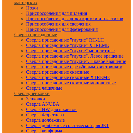
мастерских
Ножи
Приспособления для пиления
Приспособления для резки кромки и пластиков
Приспособления для сверления
Приспособления для фрезерования
Сверла присадочные
Сверла присадочные "глухие" RH-LH
Сверла присадочные "глухие" XTREME
Сверла присадочные "глухие" монолитные
Сверла присадочные "глухие". Левое вращение
Сверла присадочные "глухие". Правое вращение
Сверла присадочные с резьбовым хвостовиком
Сверла присадочные сквозные
Сверла присадочные сквозные XTREME
Сверла присадочные сквозные монолитные
Сверла чашечные
Сверла, зенковки
Зенковки
Сверла ANUBA
Сверла HW для шкантов
Сверла Форстнера
Сверла долбежные
Сверла долбежные со стамеской для JET
Сверла конфирмат