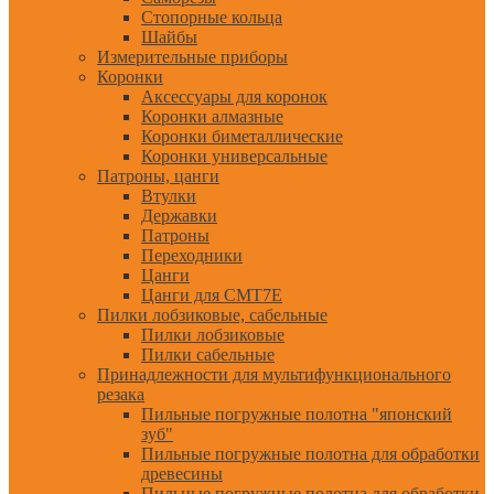
Стопорные кольца
Шайбы
Измерительные приборы
Коронки
Аксессуары для коронок
Коронки алмазные
Коронки биметаллические
Коронки универсальные
Патроны, цанги
Втулки
Державки
Патроны
Переходники
Цанги
Цанги для CMT7E
Пилки лобзиковые, сабельные
Пилки лобзиковые
Пилки сабельные
Принадлежности для мультифункционального
резака
Пильные погружные полотна "японский
зуб"
Пильные погружные полотна для обработки
древесины
Пильные погружные полотна для обработки