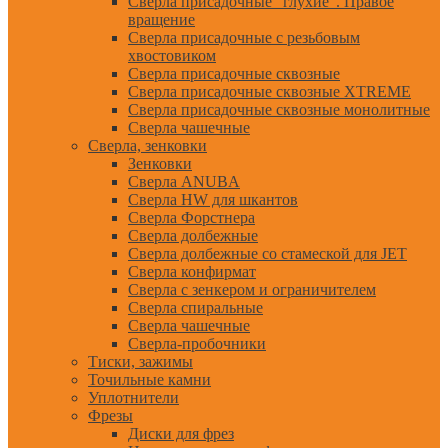
Сверла присадочные "глухие". Правое
вращение
Сверла присадочные с резьбовым
хвостовиком
Сверла присадочные сквозные
Сверла присадочные сквозные XTREME
Сверла присадочные сквозные монолитные
Сверла чашечные
Сверла, зенковки
Зенковки
Сверла ANUBA
Сверла HW для шкантов
Сверла Форстнера
Сверла долбежные
Сверла долбежные со стамеской для JET
Сверла конфирмат
Сверла с зенкером и ограничителем
Сверла спиральные
Сверла чашечные
Сверла-пробочники
Тиски, зажимы
Точильные камни
Уплотнители
Фрезы
Диски для фрез