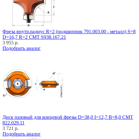
Фреза внутр.радиус R=2 (подшипник 791.003.00 - металл) S=8
D=16,7 R=2 CMT S938.167.21
3 955 р.
Подобрать аналог
Диск пазовый для концевой фрезы D=38,0 I=12,7 B=8,0 CMT
822.029.11
3 721 р.
Подобрать аналог