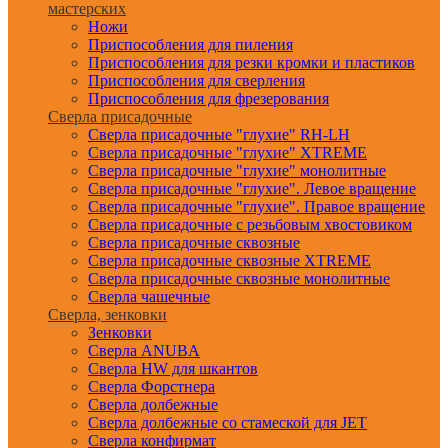
мастерских
Ножи
Приспособления для пиления
Приспособления для резки кромки и пластиков
Приспособления для сверления
Приспособления для фрезерования
Сверла присадочные
Сверла присадочные "глухие" RH-LH
Сверла присадочные "глухие" XTREME
Сверла присадочные "глухие" монолитные
Сверла присадочные "глухие". Левое вращение
Сверла присадочные "глухие". Правое вращение
Сверла присадочные с резьбовым хвостовиком
Сверла присадочные сквозные
Сверла присадочные сквозные XTREME
Сверла присадочные сквозные монолитные
Сверла чашечные
Сверла, зенковки
Зенковки
Сверла ANUBA
Сверла HW для шкантов
Сверла Форстнера
Сверла долбежные
Сверла долбежные со стамеской для JET
Сверла конфирмат