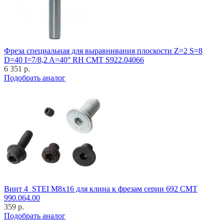
Фреза специальная для выравнивания плоскости Z=2 S=8
D=40 I=7/8,2 A=40° RH CMT S922.04066
6 351 р.
Подобрать аналог
Винт 4_STEI M8x16 для клина к фрезам серии 692 CMT
990.064.00
359 р.
Подобрать аналог