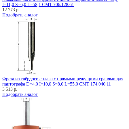
I=11,0 S=6,0 L=58,1 CMT 706.128.61
12 773 р.
Подобрать аналог
Фреза из твёрдого сплава с прямыми режущими гранями для
пантографа D=4,0 I=10,0 S=8,0 L=55,0 CMT 174.040.11
3 513 р.
Подобрать аналог