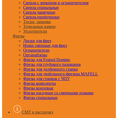
Сверла с зенкером и ограничителем
Сверла спиральные
Сверла чашечные
Сверла-пробочники
Тиски, зажимы
Точильные камни
Уплотнители
Фрезы
Диски для фрез
Ножи сменные для фрез
Ограничители
Органайзеры
Фрезы для Festool Domino
Фрезы для глубокого пазования
Фрезы для долбежного станка
Фрезы для дюбельного фрезера MAFELL
Фрезы для станков с ЧПУ
Фрезы комплекты
Фрезы концевые
Фрезы насадные со сменными ножами
Фрезы спиральные
CMT в рассрочку