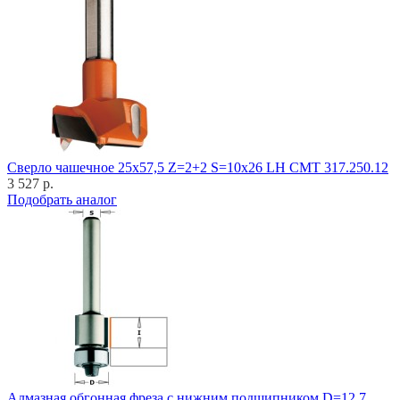
Cверло чашечное 25x57,5 Z=2+2 S=10x26 LH CMT 317.250.12
3 527 р.
Подобрать аналог
Алмазная обгонная фреза с нижним подшипником D=12,7