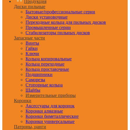
Продукция
Диски пильные
Бытовые/профессиональные серии
Диски установочные
Переходные кольца для пильных дисков
Промышленные серии
Стабилизаторы пильных дисков
Запасные части
Винты
Гайки
Ключи
Кольца копировальные
Кольца переходные
Кольца проставочные
Подшипники
Саморезы
Стопорные кольца
Шайбы
Измерительные приборы
Коронки
Аксессуары для коронок
Коронки алмазные
Коронки биметаллические
Коронки универсальные
Патроны, цанги