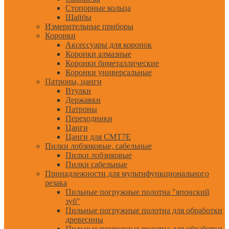
Стопорные кольца
Шайбы
Измерительные приборы
Коронки
Аксессуары для коронок
Коронки алмазные
Коронки биметаллические
Коронки универсальные
Патроны, цанги
Втулки
Державки
Патроны
Переходники
Цанги
Цанги для CMT7E
Пилки лобзиковые, сабельные
Пилки лобзиковые
Пилки сабельные
Принадлежности для мультифункционального
резака
Пильные погружные полотна "японский
зуб"
Пильные погружные полотна для обработки
древесины
Пильные погружные полотна для обработки