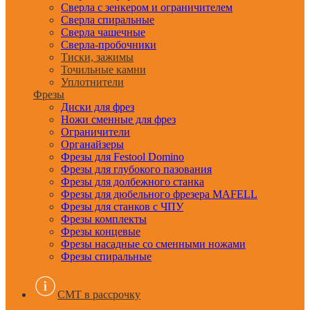
Сверла с зенкером и ограничителем
Сверла спиральные
Сверла чашечные
Сверла-пробочники
Тиски, зажимы
Точильные камни
Уплотнители
Фрезы
Диски для фрез
Ножи сменные для фрез
Ограничители
Органайзеры
Фрезы для Festool Domino
Фрезы для глубокого пазования
Фрезы для долбежного станка
Фрезы для дюбельного фрезера MAFELL
Фрезы для станков с ЧПУ
Фрезы комплекты
Фрезы концевые
Фрезы насадные со сменными ножами
Фрезы спиральные
CMT в рассрочку