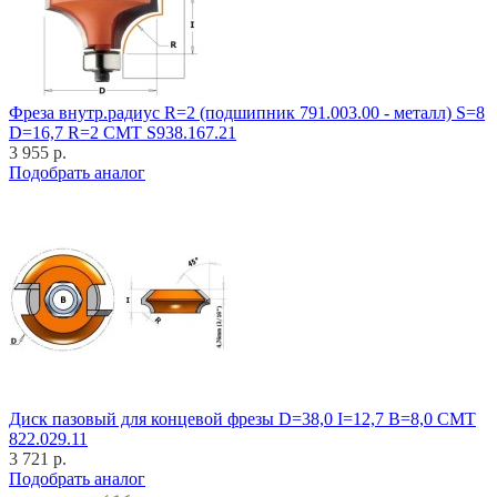
Фреза внутр.радиус R=2 (подшипник 791.003.00 - металл) S=8
D=16,7 R=2 CMT S938.167.21
3 955 р.
Подобрать аналог
Диск пазовый для концевой фрезы D=38,0 I=12,7 B=8,0 CMT
822.029.11
3 721 р.
Подобрать аналог