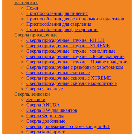
мастерских
Ножи
Приспособления для пиления
Приспособления для резки кромки и пластиков
Приспособления для сверления
Приспособления для фрезерования
Сверла присадочные
Сверла присадочные "глухие" RH-LH
Сверла присадочные "глухие" XTREME
Сверла присадочные "глухие" монолитные
Сверла присадочные "глухие". Левое вращение
Сверла присадочные "глухие". Правое вращение
Сверла присадочные с резьбовым хвостовиком
Сверла присадочные сквозные
Сверла присадочные сквозные XTREME
Сверла присадочные сквозные монолитные
Сверла чашечные
Сверла, зенковки
Зенковки
Сверла ANUBA
Сверла HW для шкантов
Сверла Форстнера
Сверла долбежные
Сверла долбежные со стамеской для JET
Сверла конфирмат