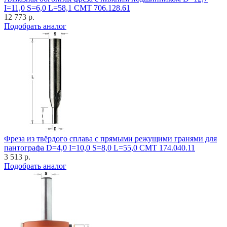
I=11,0 S=6,0 L=58,1 CMT 706.128.61
12 773 р.
Подобрать аналог
Фреза из твёрдого сплава с прямыми режущими гранями для
пантографа D=4,0 I=10,0 S=8,0 L=55,0 CMT 174.040.11
3 513 р.
Подобрать аналог