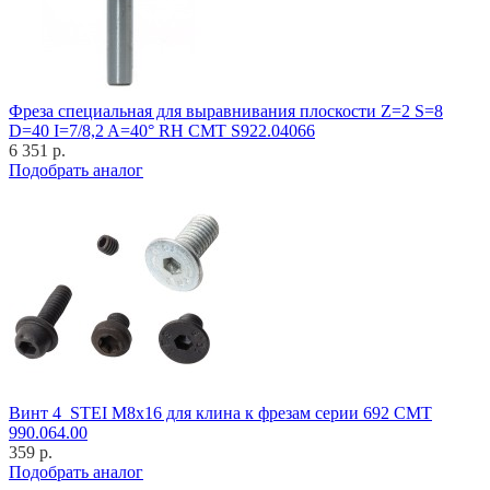
Фреза специальная для выравнивания плоскости Z=2 S=8
D=40 I=7/8,2 A=40° RH CMT S922.04066
6 351 р.
Подобрать аналог
Винт 4_STEI M8x16 для клина к фрезам серии 692 CMT
990.064.00
359 р.
Подобрать аналог