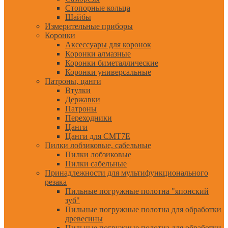
Стопорные кольца
Шайбы
Измерительные приборы
Коронки
Аксессуары для коронок
Коронки алмазные
Коронки биметаллические
Коронки универсальные
Патроны, цанги
Втулки
Державки
Патроны
Переходники
Цанги
Цанги для CMT7E
Пилки лобзиковые, сабельные
Пилки лобзиковые
Пилки сабельные
Принадлежности для мультифункционального
резака
Пильные погружные полотна "японский
зуб"
Пильные погружные полотна для обработки
древесины
Пильные погружные полотна для обработки