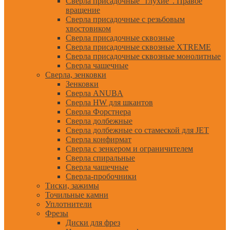
Сверла присадочные "глухие". Правое
вращение
Сверла присадочные с резьбовым
хвостовиком
Сверла присадочные сквозные
Сверла присадочные сквозные XTREME
Сверла присадочные сквозные монолитные
Сверла чашечные
Сверла, зенковки
Зенковки
Сверла ANUBA
Сверла HW для шкантов
Сверла Форстнера
Сверла долбежные
Сверла долбежные со стамеской для JET
Сверла конфирмат
Сверла с зенкером и ограничителем
Сверла спиральные
Сверла чашечные
Сверла-пробочники
Тиски, зажимы
Точильные камни
Уплотнители
Фрезы
Диски для фрез