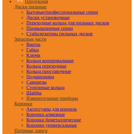
Продукция
Диски пильные
Бытовые/профессиональные серии
Диски установочные
Переходные кольца для пильных дисков
Промышленные серии
Стабилизаторы пильных дисков
Запасные части
Винты
Гайки
Ключи
Кольца копировальные
Кольца переходные
Кольца проставочные
Подшипники
Саморезы
Стопорные кольца
Шайбы
Измерительные приборы
Коронки
Аксессуары для коронок
Коронки алмазные
Коронки биметаллические
Коронки универсальные
Патроны, цанги