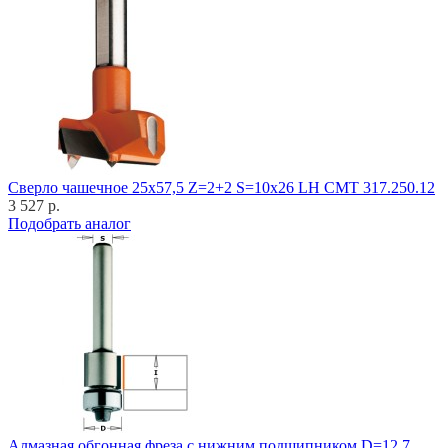
Cверло чашечное 25x57,5 Z=2+2 S=10x26 LH CMT 317.250.12
3 527 р.
Подобрать аналог
Алмазная обгонная фреза с нижним подшипником D=12,7