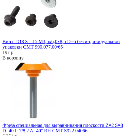
Винт TORX T15 M3,5x6,0x8,5 D=6 без индивидуальной
упаковки CMT 990.077.00/65
197 р.
В корзину
Фреза специальная для выравнивания плоскости Z=2 S=8
D=40 I=7/8,2 A=40° RH CMT S922.04066