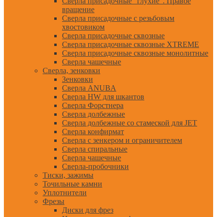
Сверла присадочные "глухие". Правое
вращение
Сверла присадочные с резьбовым
хвостовиком
Сверла присадочные сквозные
Сверла присадочные сквозные XTREME
Сверла присадочные сквозные монолитные
Сверла чашечные
Сверла, зенковки
Зенковки
Сверла ANUBA
Сверла HW для шкантов
Сверла Форстнера
Сверла долбежные
Сверла долбежные со стамеской для JET
Сверла конфирмат
Сверла с зенкером и ограничителем
Сверла спиральные
Сверла чашечные
Сверла-пробочники
Тиски, зажимы
Точильные камни
Уплотнители
Фрезы
Диски для фрез