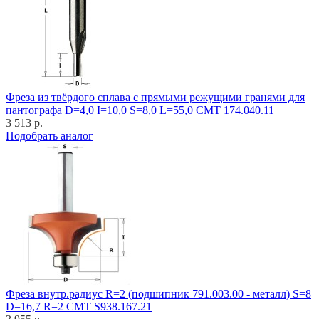
Фреза из твёрдого сплава с прямыми режущими гранями для
пантографа D=4,0 I=10,0 S=8,0 L=55,0 CMT 174.040.11
3 513 р.
Подобрать аналог
Фреза внутр.радиус R=2 (подшипник 791.003.00 - металл) S=8
D=16,7 R=2 CMT S938.167.21