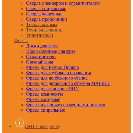
Сверла с зенкером и ограничителем
Сверла спиральные
Сверла чашечные
Сверла-пробочники
Тиски, зажимы
Точильные камни
Уплотнители
Фрезы
Диски для фрез
Ножи сменные для фрез
Ограничители
Органайзеры
Фрезы для Festool Domino
Фрезы для глубокого пазования
Фрезы для долбежного станка
Фрезы для дюбельного фрезера MAFELL
Фрезы для станков с ЧПУ
Фрезы комплекты
Фрезы концевые
Фрезы насадные со сменными ножами
Фрезы спиральные
CMT в рассрочку