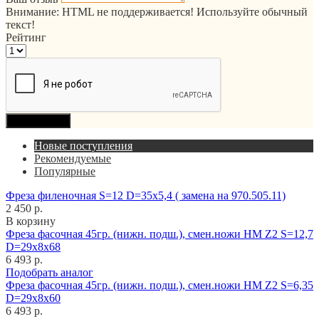
Внимание:
HTML не поддерживается! Используйте обычный
текст!
Рейтинг
Продолжить
Новые поступления
Рекомендуемые
Популярные
Фреза филеночная S=12 D=35x5,4 ( замена на 970.505.11)
2 450 р.
В корзину
Фреза фасочная 45гр. (нижн. подш.), смен.ножи HM Z2 S=12,7
D=29x8x68
6 493 р.
Подобрать аналог
Фреза фасочная 45гр. (нижн. подш.), смен.ножи HM Z2 S=6,35
D=29x8x60
6 493 р.