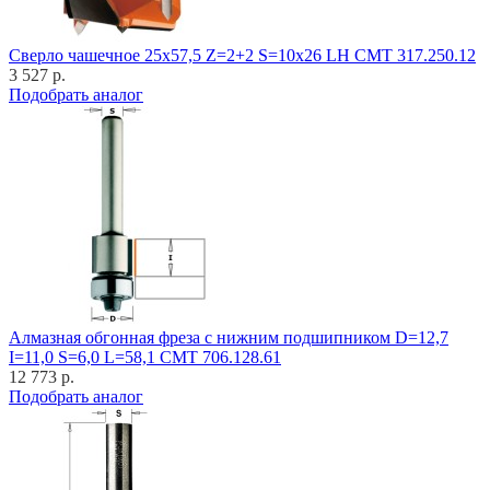
Cверло чашечное 25x57,5 Z=2+2 S=10x26 LH CMT 317.250.12
3 527 р.
Подобрать аналог
Алмазная обгонная фреза с нижним подшипником D=12,7
I=11,0 S=6,0 L=58,1 CMT 706.128.61
12 773 р.
Подобрать аналог