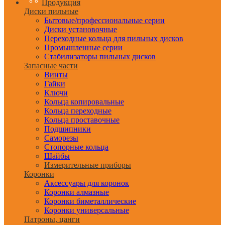
Продукция
Диски пильные
Бытовые/профессиональные серии
Диски установочные
Переходные кольца для пильных дисков
Промышленные серии
Стабилизаторы пильных дисков
Запасные части
Винты
Гайки
Ключи
Кольца копировальные
Кольца переходные
Кольца проставочные
Подшипники
Саморезы
Стопорные кольца
Шайбы
Измерительные приборы
Коронки
Аксессуары для коронок
Коронки алмазные
Коронки биметаллические
Коронки универсальные
Патроны, цанги