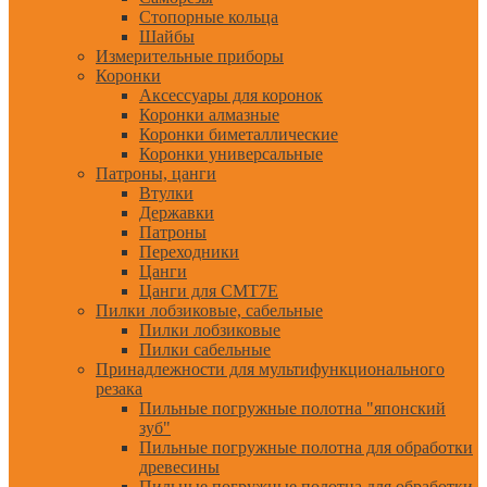
Стопорные кольца
Шайбы
Измерительные приборы
Коронки
Аксессуары для коронок
Коронки алмазные
Коронки биметаллические
Коронки универсальные
Патроны, цанги
Втулки
Державки
Патроны
Переходники
Цанги
Цанги для CMT7E
Пилки лобзиковые, сабельные
Пилки лобзиковые
Пилки сабельные
Принадлежности для мультифункционального
резака
Пильные погружные полотна "японский
зуб"
Пильные погружные полотна для обработки
древесины
Пильные погружные полотна для обработки