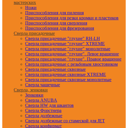
мастерских
Ножи
Приспособления для пиления
Приспособления для резки кромки и пластиков
Приспособления для сверления
Приспособления для фрезерования
Сверла присадочные
Сверла присадочные "глухие" RH-LH
Сверла присадочные "глухие" XTREME
Сверла присадочные "глухие" монолитные
Сверла присадочные "глухие". Левое вращение
Сверла присадочные "глухие". Правое вращение
Сверла присадочные с резьбовым хвостовиком
Сверла присадочные сквозные
Сверла присадочные сквозные XTREME
Сверла присадочные сквозные монолитные
Сверла чашечные
Сверла, зенковки
Зенковки
Сверла ANUBA
Сверла HW для шкантов
Сверла Форстнера
Сверла долбежные
Сверла долбежные со стамеской для JET
Сверла конфирмат