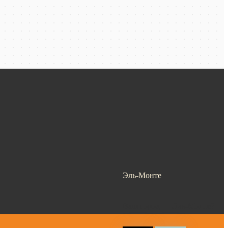
Эль-Монте
Ваш город —
Эль-Монте
?