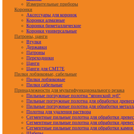
Измерительные приборы
Коронки
Аксессуары для коронок
Коронки алмазные
Коронки биметаллические
Коронки универсальные
Патроны, цанги
Втулки
Державки
Патроны
Переходники
Цанги
Цанги для CMT7E
Пилки лобзиковые, сабельные
Пилки лобзиковые
Пилки сабельные
Принадлежности для мультифункционального резака
Пильные погружные полотна "японский зуб"
Пильные погружные полотна для обработки древе
Пильные погружные полотна для обработки металл
Полотна для удаления раствора
Сегментные пильные полотна для обработки древе
Сегментные пильные полотна для обработки древе
Сегментные пильные полотна для обработки камня
Шаберы