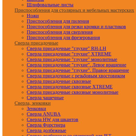
Шлифовальные листы
Приспособления для столярных и мебельных мастерских
Ножи
Приспособления для пиления
Приспособления для резки кромки и пластиков
Приспособления для сверления
Приспособления для фрезерования
Сверла присадочные
Сверла присадочные "глухие" RH-LH
Сверла присадочные "глухие" XTREME
Сверла присадочные "глухие" монолитные
Сверла присадочные "глухие". Левое вращение
Сверла присадочные "глухие". Правое вращение
Сверла присадочные с резьбовым хвостовиком
Сверла присадочные сквозные
Сверла присадочные сквозные XTREME
Сверла присадочные сквозные монолитные
Сверла чашечные
Сверла, зенковки
Зенковки
Сверла ANUBA
Сверла HW для шкантов
Сверла Форстнера
Сверла долбежные
Сверла долбежные со стамеской для JET