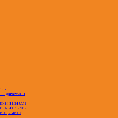
сины
а и древесины
сины и металла
сины и пластика
 и керамики