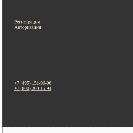
Меню
Назад
×
Личный кабинет
Регистрация
Авторизация
Информация
Настройки
Обратная связь
+7 (495) 151-96-96
+7 (800) 200-15-94
г. Москва. ул. Суздальская, д. 18г (ТЦ ТРИО)
Будни: 09:00 - 20:00
СБ-ВС: прием заказов
Москва
Яндекс Карты — транспорт, навигация, поиск мест