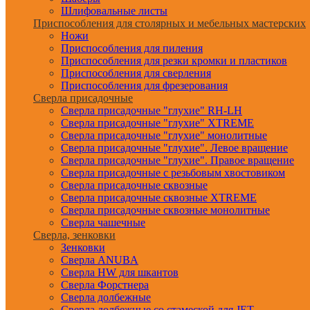
Шлифовальные листы
Приспособления для столярных и мебельных мастерских
Ножи
Приспособления для пиления
Приспособления для резки кромки и пластиков
Приспособления для сверления
Приспособления для фрезерования
Сверла присадочные
Сверла присадочные "глухие" RH-LH
Сверла присадочные "глухие" XTREME
Сверла присадочные "глухие" монолитные
Сверла присадочные "глухие". Левое вращение
Сверла присадочные "глухие". Правое вращение
Сверла присадочные с резьбовым хвостовиком
Сверла присадочные сквозные
Сверла присадочные сквозные XTREME
Сверла присадочные сквозные монолитные
Сверла чашечные
Сверла, зенковки
Зенковки
Сверла ANUBA
Сверла HW для шкантов
Сверла Форстнера
Сверла долбежные
Сверла долбежные со стамеской для JET