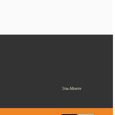
Эль-Монте
Ваш город —
Эль-Монте
?