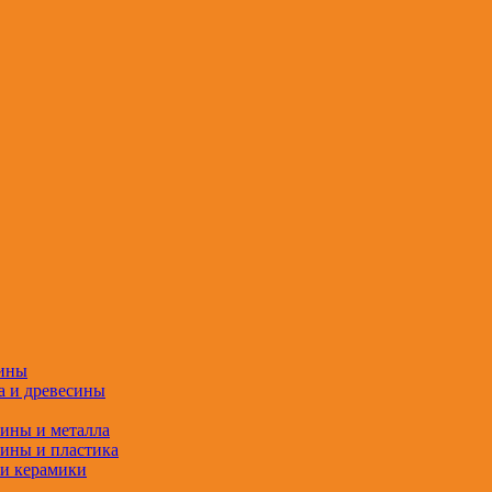
сины
а и древесины
сины и металла
сины и пластика
 и керамики