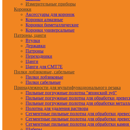
Измерительные приборы
Коронки
Аксессуары для коронок
Коронки алмазные
Коронки биметаллические
Коронки универсальные
Патроны, цанги
Втулки
Державки
Патроны
Переходники
Цанги
Цанги для CMT7E
Пилки лобзиковые, сабельные
Пилки лобзиковые
Пилки сабельные
Принадлежности для мультифункционального резака
Пильные погружные полотна "японский зуб"
Пильные погружные полотна для обработки древе
Пильные погружные полотна для обработки металл
Полотна для удаления раствора
Сегментные пильные полотна для обработки древе
Сегментные пильные полотна для обработки древе
Сегментные пильные полотна для обработки камня
Шаберы