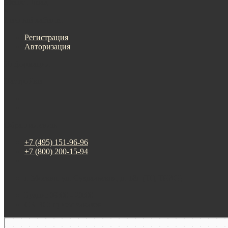
Меню
Назад
×
Личный кабинет
Регистрация
Авторизация
Информация
Настройки
Обратная связь
+7 (495) 151-96-96
+7 (800) 200-15-94
г. Москва. ул. Суздальская, д. 18г (ТЦ ТРИО)
Будни: 09:00 - 20:00
СБ-ВС: прием заказов
Москва
Яндекс Карты — транспорт, навигация, поиск мест