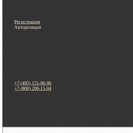
Меню
Назад
×
Личный кабинет
Регистрация
Авторизация
Информация
Настройки
Обратная связь
+7 (495) 151-96-96
+7 (800) 200-15-94
г. Москва. ул. Суздальская, д. 18г (ТЦ ТРИО)
Будни: 09:00 - 20:00
СБ-ВС: прием заказов
Москва
Яндекс Карты — транспорт, навигация, поиск мест