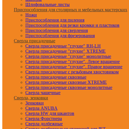
Шлифовальные листы
Приспособления для столярных и мебельных мастерских
Ножи
Приспособления для пиления
Приспособления для резки кромки и пластиков
Приспособления для сверления
Приспособления для фрезерования
Сверла присадочные
Сверла присадочные "глухие" RH-LH
Сверла присадочные "глухие" XTREME
Сверла присадочные "глухие" монолитные
Сверла присадочные "глухие". Левое вращение
Сверла присадочные "глухие". Правое вращение
Сверла присадочные с резьбовым хвостовиком
Сверла присадочные сквозные
Сверла присадочные сквозные XTREME
Сверла присадочные сквозные монолитные
Сверла чашечные
Сверла, зенковки
Зенковки
Сверла ANUBA
Сверла HW для шкантов
Сверла Форстнера
Сверла долбежные
Сверла долбежные со стамеской для JET