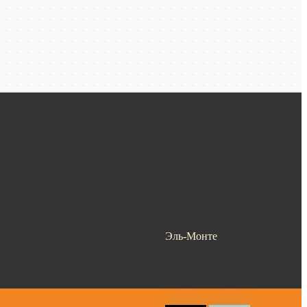
Эль-Монте
Ваш город —
Эль-Монте
?