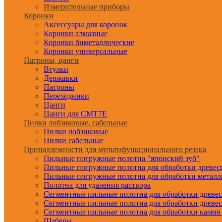
Измерительные приборы
Коронки
Аксессуары для коронок
Коронки алмазные
Коронки биметаллические
Коронки универсальные
Патроны, цанги
Втулки
Державки
Патроны
Переходники
Цанги
Цанги для CMT7E
Пилки лобзиковые, сабельные
Пилки лобзиковые
Пилки сабельные
Принадлежности для мультифункционального резака
Пильные погружные полотна "японский зуб"
Пильные погружные полотна для обработки древе
Пильные погружные полотна для обработки металл
Полотна для удаления раствора
Сегментные пильные полотна для обработки древе
Сегментные пильные полотна для обработки древе
Сегментные пильные полотна для обработки камня
Шаберы