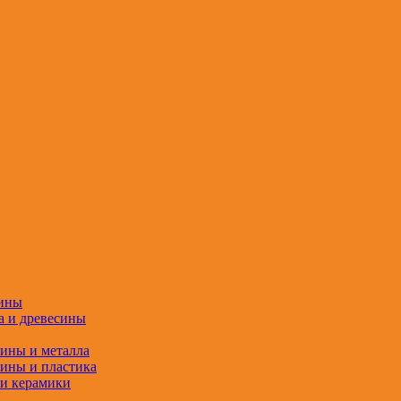
сины
а и древесины
сины и металла
сины и пластика
 и керамики