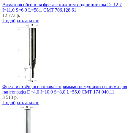
Алмазная обгонная фреза с нижним подшипником D=12,7
I=11,0 S=6,0 L=58,1 CMT 706.128.61
12 773 р.
Подобрать аналог
Фреза из твёрдого сплава с прямыми режущими гранями для
пантографа D=4,0 I=10,0 S=8,0 L=55,0 CMT 174.040.11
3 513 р.
Подобрать аналог