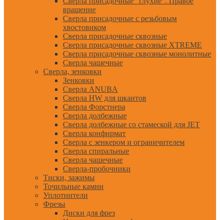
Сверла присадочные "глухие". Правое
вращение
Сверла присадочные с резьбовым
хвостовиком
Сверла присадочные сквозные
Сверла присадочные сквозные XTREME
Сверла присадочные сквозные монолитные
Сверла чашечные
Сверла, зенковки
Зенковки
Сверла ANUBA
Сверла HW для шкантов
Сверла Форстнера
Сверла долбежные
Сверла долбежные со стамеской для JET
Сверла конфирмат
Сверла с зенкером и ограничителем
Сверла спиральные
Сверла чашечные
Сверла-пробочники
Тиски, зажимы
Точильные камни
Уплотнители
Фрезы
Диски для фрез