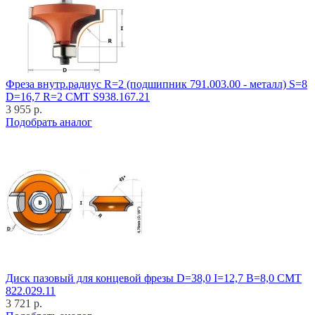
Фреза внутр.радиус R=2 (подшипник 791.003.00 - металл) S=8
D=16,7 R=2 CMT S938.167.21
3 955 р.
Подобрать аналог
Диск пазовый для концевой фрезы D=38,0 I=12,7 B=8,0 CMT
822.029.11
3 721 р.