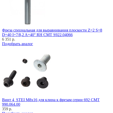
Фреза специальная для выравнивания плоскости Z=2 S=8
D=40 I=7/8,2 A=40° RH CMT S922.04066
6 351 р.
Подобрать аналог
Винт 4_STEI M8x16 для клина к фрезам серии 692 CMT
990.064.00
359 р.