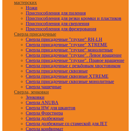
мастерских
Ножи
Приспособления для пиления
Приспособления для резки кромки и пластиков
Приспособления для сверления
Приспособления для фрезерования
Сверла присадочные
Сверла присадочные "глухие" RH-LH
Сверла присадочные "глухие" XTREME
Сверла присадочные "глухие" монолитные
Сверла присадочные "глухие". Левое вращение
Сверла присадочные "глухие". Правое вращение
Сверла присадочные с резьбовым хвостовиком
Сверла присадочные сквозные
Сверла присадочные сквозные XTREME
Сверла присадочные сквозные монолитные
Сверла чашечные
Сверла, зенковки
Зенковки
Сверла ANUBA
Сверла HW для шкантов
Сверла Форстнера
Сверла долбежные
Сверла долбежные со стамеской для JET
Сверла конфирмат