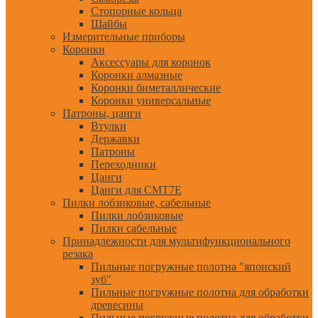
Стопорные кольца
Шайбы
Измерительные приборы
Коронки
Аксессуары для коронок
Коронки алмазные
Коронки биметаллические
Коронки универсальные
Патроны, цанги
Втулки
Державки
Патроны
Переходники
Цанги
Цанги для CMT7E
Пилки лобзиковые, сабельные
Пилки лобзиковые
Пилки сабельные
Принадлежности для мультифункционального
резака
Пильные погружные полотна "японский
зуб"
Пильные погружные полотна для обработки
древесины
Пильные погружные полотна для обработки