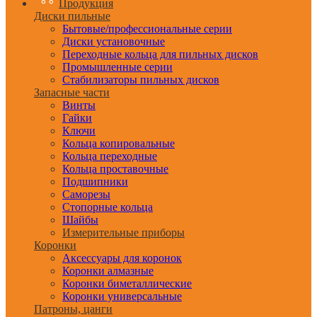
Продукция
Диски пильные
Бытовые/профессиональные серии
Диски установочные
Переходные кольца для пильных дисков
Промышленные серии
Стабилизаторы пильных дисков
Запасные части
Винты
Гайки
Ключи
Кольца копировальные
Кольца переходные
Кольца проставочные
Подшипники
Саморезы
Стопорные кольца
Шайбы
Измерительные приборы
Коронки
Аксессуары для коронок
Коронки алмазные
Коронки биметаллические
Коронки универсальные
Патроны, цанги