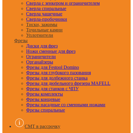
Сверла с зенкером и ограничителем
Сверла спиральные
Сверла чашечные
Сверла-пробочники
Тиски, зажимы
Точильные камни
Уплотнители
Фрезы
Диски для фрез
Ножи сменные для фрез
Ограничители
Органайзеры
Фрезы для Festool Domino
Фрезы для глубокого пазования
Фрезы для долбежного станка
Фрезы для дюбельного фрезера MAFELL
Фрезы для станков с ЧПУ
Фрезы комплекты
Фрезы концевые
Фрезы насадные со сменными ножами
Фрезы спиральные
CMT в рассрочку