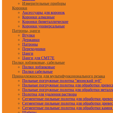
Измерительные приборы
Коронки
Аксессуары для коронок
Коронки алмазные
Коронки биметаллические
Коронки универсальные
Патроны, цанги
Втулки
Державки
Патроны
Переходники
Цанги
Цанги для CMT7E
Пилки лобзиковые, сабельные
Пилки лобзиковые
Пилки сабельные
Принадлежности для мультифункционального резака
Пильные погружные полотна "японский зуб"
Пильные погружные полотна для обработки древе
Пильные погружные полотна для обработки металл
Полотна для удаления раствора
Сегментные пильные полотна для обработки древе
Сегментные пильные полотна для обработки древе
Сегментные пильные полотна для обработки камня
Шаберы