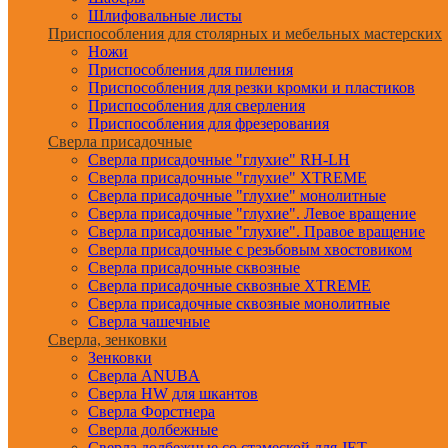
Шлифовальные листы
Приспособления для столярных и мебельных мастерских
Ножи
Приспособления для пиления
Приспособления для резки кромки и пластиков
Приспособления для сверления
Приспособления для фрезерования
Сверла присадочные
Сверла присадочные "глухие" RH-LH
Сверла присадочные "глухие" XTREME
Сверла присадочные "глухие" монолитные
Сверла присадочные "глухие". Левое вращение
Сверла присадочные "глухие". Правое вращение
Сверла присадочные с резьбовым хвостовиком
Сверла присадочные сквозные
Сверла присадочные сквозные XTREME
Сверла присадочные сквозные монолитные
Сверла чашечные
Сверла, зенковки
Зенковки
Сверла ANUBA
Сверла HW для шкантов
Сверла Форстнера
Сверла долбежные
Сверла долбежные со стамеской для JET