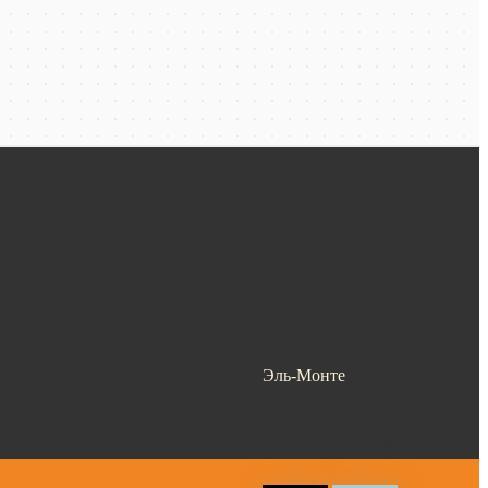
Эль-Монте
Ваш город —
Эль-Монте
?