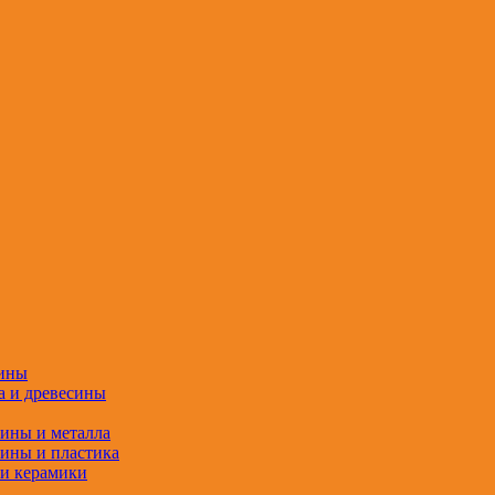
сины
а и древесины
сины и металла
сины и пластика
 и керамики