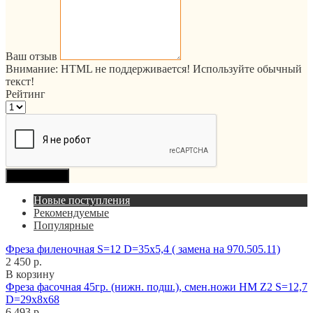
Ваш отзыв
Внимание:
HTML не поддерживается! Используйте обычный
текст!
Рейтинг
Продолжить
Новые поступления
Рекомендуемые
Популярные
Фреза филеночная S=12 D=35x5,4 ( замена на 970.505.11)
2 450 р.
В корзину
Фреза фасочная 45гр. (нижн. подш.), смен.ножи HM Z2 S=12,7
D=29x8x68
6 493 р.