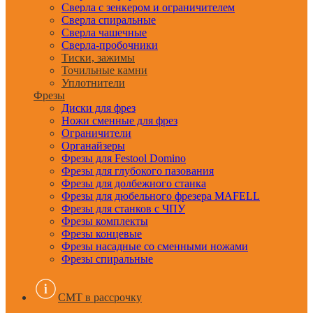
Сверла с зенкером и ограничителем
Сверла спиральные
Сверла чашечные
Сверла-пробочники
Тиски, зажимы
Точильные камни
Уплотнители
Фрезы
Диски для фрез
Ножи сменные для фрез
Ограничители
Органайзеры
Фрезы для Festool Domino
Фрезы для глубокого пазования
Фрезы для долбежного станка
Фрезы для дюбельного фрезера MAFELL
Фрезы для станков с ЧПУ
Фрезы комплекты
Фрезы концевые
Фрезы насадные со сменными ножами
Фрезы спиральные
CMT в рассрочку