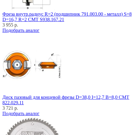
Фреза внутр.радиус R=2 (подшипник 791.003.00 - металл) S=8
D=16,7 R=2 CMT S938.167.21
3 955 р.
Подобрать аналог
Диск пазовый для концевой фрезы D=38,0 I=12,7 B=8,0 CMT
822.029.11
3 721 р.
Подобрать аналог