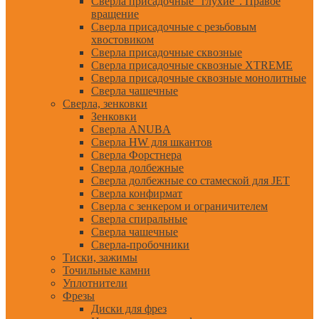
Сверла присадочные "глухие". Правое
вращение
Сверла присадочные с резьбовым
хвостовиком
Сверла присадочные сквозные
Сверла присадочные сквозные XTREME
Сверла присадочные сквозные монолитные
Сверла чашечные
Сверла, зенковки
Зенковки
Сверла ANUBA
Сверла HW для шкантов
Сверла Форстнера
Сверла долбежные
Сверла долбежные со стамеской для JET
Сверла конфирмат
Сверла с зенкером и ограничителем
Сверла спиральные
Сверла чашечные
Сверла-пробочники
Тиски, зажимы
Точильные камни
Уплотнители
Фрезы
Диски для фрез