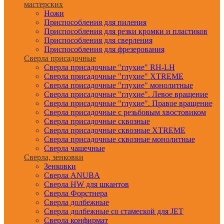
мастерских
Ножи
Приспособления для пиления
Приспособления для резки кромки и пластиков
Приспособления для сверления
Приспособления для фрезерования
Сверла присадочные
Сверла присадочные "глухие" RH-LH
Сверла присадочные "глухие" XTREME
Сверла присадочные "глухие" монолитные
Сверла присадочные "глухие". Левое вращение
Сверла присадочные "глухие". Правое вращение
Сверла присадочные с резьбовым хвостовиком
Сверла присадочные сквозные
Сверла присадочные сквозные XTREME
Сверла присадочные сквозные монолитные
Сверла чашечные
Сверла, зенковки
Зенковки
Сверла ANUBA
Сверла HW для шкантов
Сверла Форстнера
Сверла долбежные
Сверла долбежные со стамеской для JET
Сверла конфирмат