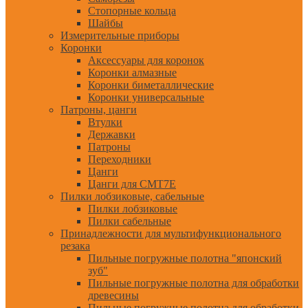
Стопорные кольца
Шайбы
Измерительные приборы
Коронки
Аксессуары для коронок
Коронки алмазные
Коронки биметаллические
Коронки универсальные
Патроны, цанги
Втулки
Державки
Патроны
Переходники
Цанги
Цанги для CMT7E
Пилки лобзиковые, сабельные
Пилки лобзиковые
Пилки сабельные
Принадлежности для мультифункционального
резака
Пильные погружные полотна "японский
зуб"
Пильные погружные полотна для обработки
древесины
Пильные погружные полотна для обработки