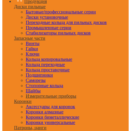
Продукция
Диски пильные
Бытовые/профессиональные серии
Диски установочные
Переходные кольца для пильных дисков
Промышленные серии
Стабилизаторы пильных дисков
Запасные части
Винты
Гайки
Ключи
Кольца копировальные
Кольца переходные
Кольца проставочные
Подшипники
Саморезы
Стопорные кольца
Шайбы
Измерительные приборы
Коронки
Аксессуары для коронок
Коронки алмазные
Коронки биметаллические
Коронки универсальные
Патроны, цанги