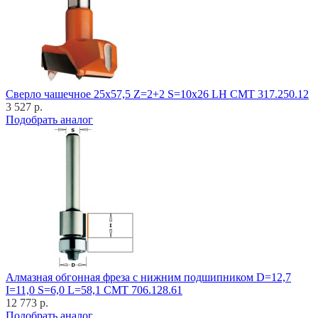
Cверло чашечное 25x57,5 Z=2+2 S=10x26 LH CMT 317.250.12
3 527 р.
Подобрать аналог
Алмазная обгонная фреза с нижним подшипником D=12,7
I=11,0 S=6,0 L=58,1 CMT 706.128.61
12 773 р.
Подобрать аналог