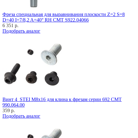
Фреза специальная для выравнивания плоскости Z=2 S=8
D=40 I=7/8,2 A=40° RH CMT S922.04066
6 351 р.
Подобрать аналог
Винт 4_STEI M8x16 для клина к фрезам серии 692 CMT
990.064.00
359 р.
Подобрать аналог