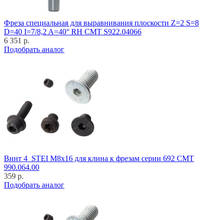
Фреза специальная для выравнивания плоскости Z=2 S=8
D=40 I=7/8,2 A=40° RH CMT S922.04066
6 351 р.
Подобрать аналог
Винт 4_STEI M8x16 для клина к фрезам серии 692 CMT
990.064.00
359 р.
Подобрать аналог