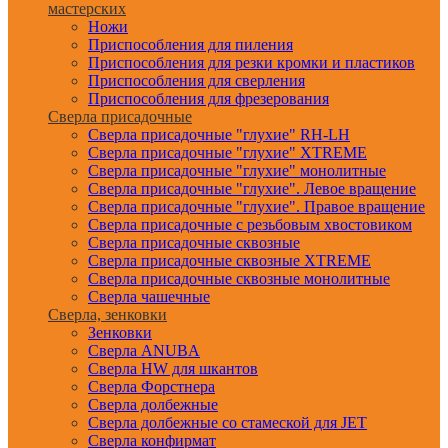
мастерских
Ножи
Приспособления для пиления
Приспособления для резки кромки и пластиков
Приспособления для сверления
Приспособления для фрезерования
Сверла присадочные
Сверла присадочные "глухие" RH-LH
Сверла присадочные "глухие" XTREME
Сверла присадочные "глухие" монолитные
Сверла присадочные "глухие". Левое вращение
Сверла присадочные "глухие". Правое вращение
Сверла присадочные с резьбовым хвостовиком
Сверла присадочные сквозные
Сверла присадочные сквозные XTREME
Сверла присадочные сквозные монолитные
Сверла чашечные
Сверла, зенковки
Зенковки
Сверла ANUBA
Сверла HW для шкантов
Сверла Форстнера
Сверла долбежные
Сверла долбежные со стамеской для JET
Сверла конфирмат