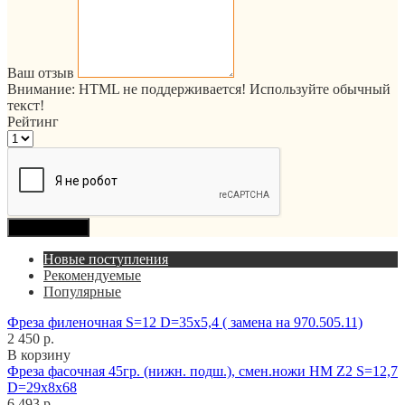
Ваш отзыв
Внимание:
HTML не поддерживается! Используйте обычный
текст!
Рейтинг
Продолжить
Новые поступления
Рекомендуемые
Популярные
Фреза филеночная S=12 D=35x5,4 ( замена на 970.505.11)
2 450 р.
В корзину
Фреза фасочная 45гр. (нижн. подш.), смен.ножи HM Z2 S=12,7
D=29x8x68
6 493 р.