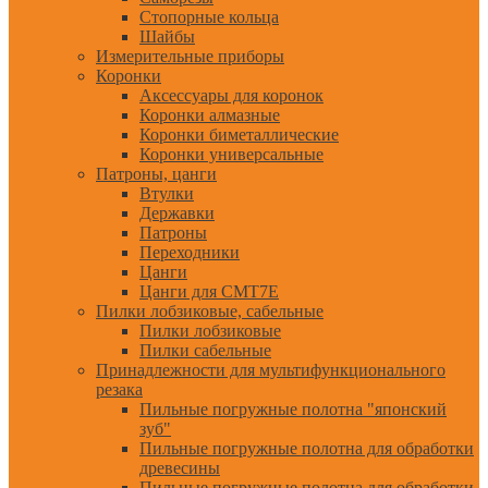
Стопорные кольца
Шайбы
Измерительные приборы
Коронки
Аксессуары для коронок
Коронки алмазные
Коронки биметаллические
Коронки универсальные
Патроны, цанги
Втулки
Державки
Патроны
Переходники
Цанги
Цанги для CMT7E
Пилки лобзиковые, сабельные
Пилки лобзиковые
Пилки сабельные
Принадлежности для мультифункционального
резака
Пильные погружные полотна "японский
зуб"
Пильные погружные полотна для обработки
древесины
Пильные погружные полотна для обработки