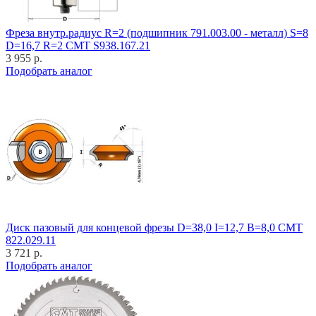
Фреза внутр.радиус R=2 (подшипник 791.003.00 - металл) S=8
D=16,7 R=2 CMT S938.167.21
3 955 р.
Подобрать аналог
Диск пазовый для концевой фрезы D=38,0 I=12,7 B=8,0 CMT
822.029.11
3 721 р.
Подобрать аналог