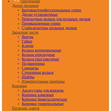
Продукция
Диски пильные
Бытовые/профессиональные серии
Диски установочные
Переходные кольца для пильных дисков
Промышленные серии
Стабилизаторы пильных дисков
Запасные части
Винты
Гайки
Ключи
Кольца копировальные
Кольца переходные
Кольца проставочные
Подшипники
Саморезы
Стопорные кольца
Шайбы
Измерительные приборы
Коронки
Аксессуары для коронок
Коронки алмазные
Коронки биметаллические
Коронки универсальные
Патроны, цанги