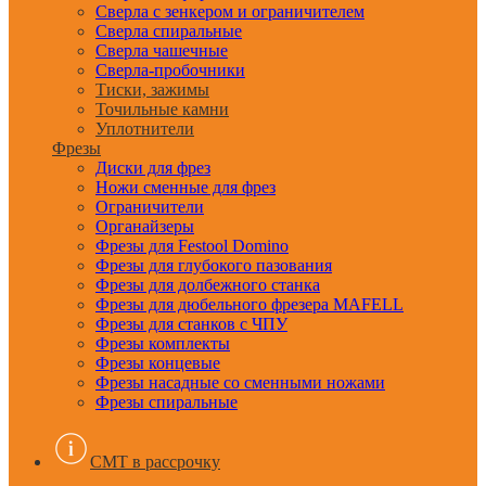
Сверла с зенкером и ограничителем
Сверла спиральные
Сверла чашечные
Сверла-пробочники
Тиски, зажимы
Точильные камни
Уплотнители
Фрезы
Диски для фрез
Ножи сменные для фрез
Ограничители
Органайзеры
Фрезы для Festool Domino
Фрезы для глубокого пазования
Фрезы для долбежного станка
Фрезы для дюбельного фрезера MAFELL
Фрезы для станков с ЧПУ
Фрезы комплекты
Фрезы концевые
Фрезы насадные со сменными ножами
Фрезы спиральные
CMT в рассрочку