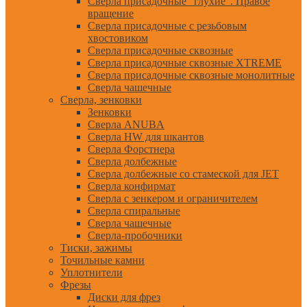
Сверла присадочные "глухие". Правое
вращение
Сверла присадочные с резьбовым
хвостовиком
Сверла присадочные сквозные
Сверла присадочные сквозные XTREME
Сверла присадочные сквозные монолитные
Сверла чашечные
Сверла, зенковки
Зенковки
Сверла ANUBA
Сверла HW для шкантов
Сверла Форстнера
Сверла долбежные
Сверла долбежные со стамеской для JET
Сверла конфирмат
Сверла с зенкером и ограничителем
Сверла спиральные
Сверла чашечные
Сверла-пробочники
Тиски, зажимы
Точильные камни
Уплотнители
Фрезы
Диски для фрез