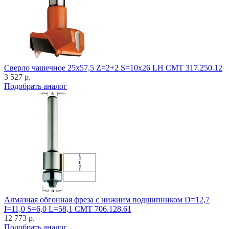
Cверло чашечное 25x57,5 Z=2+2 S=10x26 LH CMT 317.250.12
3 527 р.
Подобрать аналог
Алмазная обгонная фреза с нижним подшипником D=12,7
I=11,0 S=6,0 L=58,1 CMT 706.128.61
12 773 р.
Подобрать аналог