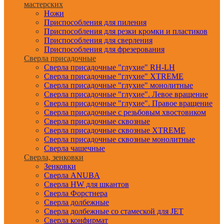
мастерских
Ножи
Приспособления для пиления
Приспособления для резки кромки и пластиков
Приспособления для сверления
Приспособления для фрезерования
Сверла присадочные
Сверла присадочные "глухие" RH-LH
Сверла присадочные "глухие" XTREME
Сверла присадочные "глухие" монолитные
Сверла присадочные "глухие". Левое вращение
Сверла присадочные "глухие". Правое вращение
Сверла присадочные с резьбовым хвостовиком
Сверла присадочные сквозные
Сверла присадочные сквозные XTREME
Сверла присадочные сквозные монолитные
Сверла чашечные
Сверла, зенковки
Зенковки
Сверла ANUBA
Сверла HW для шкантов
Сверла Форстнера
Сверла долбежные
Сверла долбежные со стамеской для JET
Сверла конфирмат