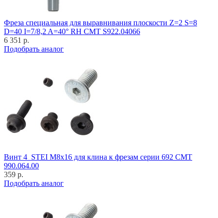
Фреза специальная для выравнивания плоскости Z=2 S=8
D=40 I=7/8,2 A=40° RH CMT S922.04066
6 351 р.
Подобрать аналог
Винт 4_STEI M8x16 для клина к фрезам серии 692 CMT
990.064.00
359 р.
Подобрать аналог