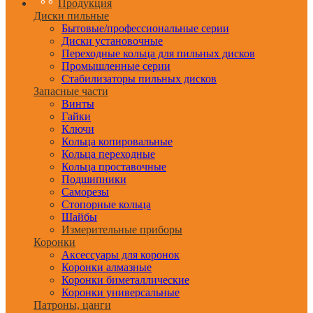
Продукция
Диски пильные
Бытовые/профессиональные серии
Диски установочные
Переходные кольца для пильных дисков
Промышленные серии
Стабилизаторы пильных дисков
Запасные части
Винты
Гайки
Ключи
Кольца копировальные
Кольца переходные
Кольца проставочные
Подшипники
Саморезы
Стопорные кольца
Шайбы
Измерительные приборы
Коронки
Аксессуары для коронок
Коронки алмазные
Коронки биметаллические
Коронки универсальные
Патроны, цанги