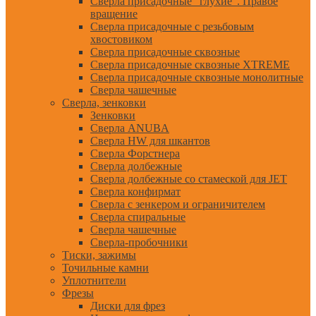
Сверла присадочные "глухие". Правое
вращение
Сверла присадочные с резьбовым
хвостовиком
Сверла присадочные сквозные
Сверла присадочные сквозные XTREME
Сверла присадочные сквозные монолитные
Сверла чашечные
Сверла, зенковки
Зенковки
Сверла ANUBA
Сверла HW для шкантов
Сверла Форстнера
Сверла долбежные
Сверла долбежные со стамеской для JET
Сверла конфирмат
Сверла с зенкером и ограничителем
Сверла спиральные
Сверла чашечные
Сверла-пробочники
Тиски, зажимы
Точильные камни
Уплотнители
Фрезы
Диски для фрез