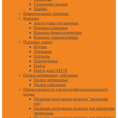
Стопорные кольца
Шайбы
Измерительные приборы
Коронки
Аксессуары для коронок
Коронки алмазные
Коронки биметаллические
Коронки универсальные
Патроны, цанги
Втулки
Державки
Патроны
Переходники
Цанги
Цанги для CMT7E
Пилки лобзиковые, сабельные
Пилки лобзиковые
Пилки сабельные
Принадлежности для мультифункционального
резака
Пильные погружные полотна "японский
зуб"
Пильные погружные полотна для обработки
древесины
Пильные погружные полотна для обработки