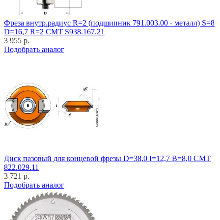
Фреза внутр.радиус R=2 (подшипник 791.003.00 - металл) S=8
D=16,7 R=2 CMT S938.167.21
3 955 р.
Подобрать аналог
Диск пазовый для концевой фрезы D=38,0 I=12,7 B=8,0 CMT
822.029.11
3 721 р.
Подобрать аналог