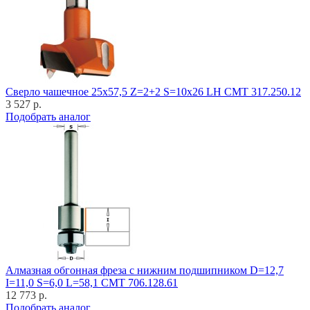
Cверло чашечное 25x57,5 Z=2+2 S=10x26 LH CMT 317.250.12
3 527 р.
Подобрать аналог
Алмазная обгонная фреза с нижним подшипником D=12,7
I=11,0 S=6,0 L=58,1 CMT 706.128.61
12 773 р.
Подобрать аналог