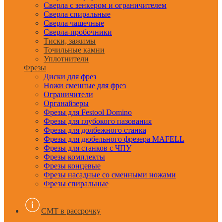
Сверла с зенкером и ограничителем
Сверла спиральные
Сверла чашечные
Сверла-пробочники
Тиски, зажимы
Точильные камни
Уплотнители
Фрезы
Диски для фрез
Ножи сменные для фрез
Ограничители
Органайзеры
Фрезы для Festool Domino
Фрезы для глубокого пазования
Фрезы для долбежного станка
Фрезы для дюбельного фрезера MAFELL
Фрезы для станков с ЧПУ
Фрезы комплекты
Фрезы концевые
Фрезы насадные со сменными ножами
Фрезы спиральные
CMT в рассрочку