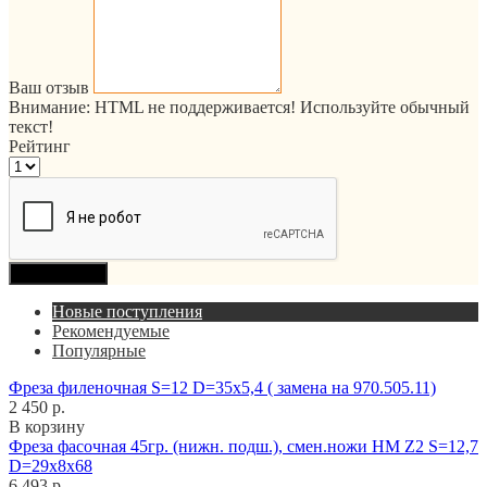
Ваш отзыв
Внимание:
HTML не поддерживается! Используйте обычный
текст!
Рейтинг
Продолжить
Новые поступления
Рекомендуемые
Популярные
Фреза филеночная S=12 D=35x5,4 ( замена на 970.505.11)
2 450 р.
В корзину
Фреза фасочная 45гр. (нижн. подш.), смен.ножи HM Z2 S=12,7
D=29x8x68
6 493 р.