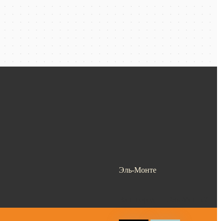
Эль-Монте
Ваш город —
Эль-Монте
?