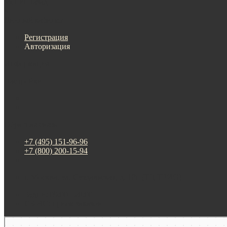
Меню
Назад
×
Личный кабинет
Регистрация
Авторизация
Информация
Настройки
Обратная связь
+7 (495) 151-96-96
+7 (800) 200-15-94
г. Москва. ул. Суздальская, д. 18г (ТЦ ТРИО)
Будни: 09:00 - 20:00
СБ-ВС: прием заказов
Москва
Яндекс Карты — транспорт, навигация, поиск мест