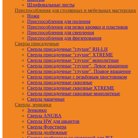
Шлифовальные листы
Приспособления для столярных и мебельных мастерских
Ножи
Приспособления для пиления
Приспособления для резки кромки и пластиков
Приспособления для сверления
Приспособления для фрезерования
Сверла присадочные
Сверла присадочные "глухие" RH-LH
Сверла присадочные "глухие" XTREME
Сверла присадочные "глухие" монолитные
Сверла присадочные "глухие". Левое вращение
Сверла присадочные "глухие". Правое вращение
Сверла присадочные с резьбовым хвостовиком
Сверла присадочные сквозные
Сверла присадочные сквозные XTREME
Сверла присадочные сквозные монолитные
Сверла чашечные
Сверла, зенковки
Зенковки
Сверла ANUBA
Сверла HW для шкантов
Сверла Форстнера
Сверла долбежные
Сверла долбежные со стамеской для JET