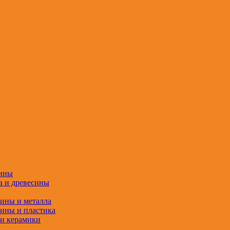
сины
а и древесины
сины и металла
сины и пластика
 и керамики