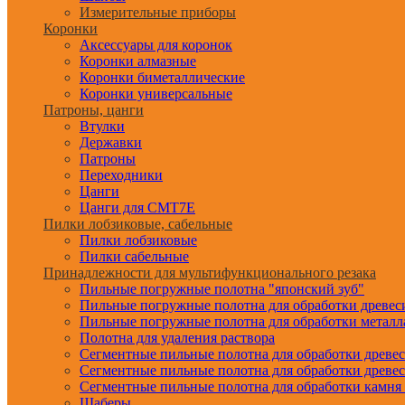
Измерительные приборы
Коронки
Аксессуары для коронок
Коронки алмазные
Коронки биметаллические
Коронки универсальные
Патроны, цанги
Втулки
Державки
Патроны
Переходники
Цанги
Цанги для CMT7E
Пилки лобзиковые, сабельные
Пилки лобзиковые
Пилки сабельные
Принадлежности для мультифункционального резака
Пильные погружные полотна "японский зуб"
Пильные погружные полотна для обработки древе
Пильные погружные полотна для обработки металл
Полотна для удаления раствора
Сегментные пильные полотна для обработки древе
Сегментные пильные полотна для обработки древе
Сегментные пильные полотна для обработки камня
Шаберы