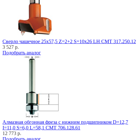
Cверло чашечное 25x57,5 Z=2+2 S=10x26 LH CMT 317.250.12
3 527 р.
Подобрать аналог
Алмазная обгонная фреза с нижним подшипником D=12,7
I=11,0 S=6,0 L=58,1 CMT 706.128.61
12 773 р.
Подобрать аналог