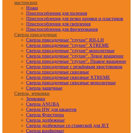
мастерских
Ножи
Приспособления для пиления
Приспособления для резки кромки и пластиков
Приспособления для сверления
Приспособления для фрезерования
Сверла присадочные
Сверла присадочные "глухие" RH-LH
Сверла присадочные "глухие" XTREME
Сверла присадочные "глухие" монолитные
Сверла присадочные "глухие". Левое вращение
Сверла присадочные "глухие". Правое вращение
Сверла присадочные с резьбовым хвостовиком
Сверла присадочные сквозные
Сверла присадочные сквозные XTREME
Сверла присадочные сквозные монолитные
Сверла чашечные
Сверла, зенковки
Зенковки
Сверла ANUBA
Сверла HW для шкантов
Сверла Форстнера
Сверла долбежные
Сверла долбежные со стамеской для JET
Сверла конфирмат