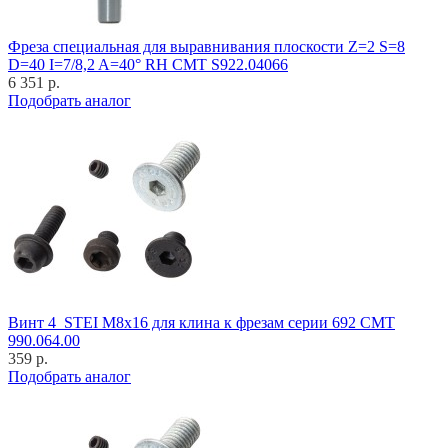
Фреза специальная для выравнивания плоскости Z=2 S=8
D=40 I=7/8,2 A=40° RH CMT S922.04066
6 351 р.
Подобрать аналог
Винт 4_STEI M8x16 для клина к фрезам серии 692 CMT
990.064.00
359 р.
Подобрать аналог