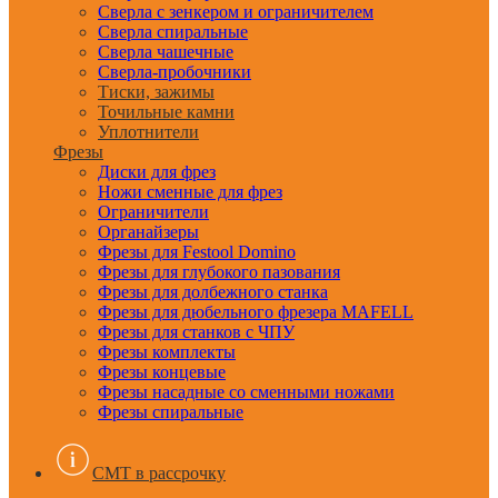
Сверла с зенкером и ограничителем
Сверла спиральные
Сверла чашечные
Сверла-пробочники
Тиски, зажимы
Точильные камни
Уплотнители
Фрезы
Диски для фрез
Ножи сменные для фрез
Ограничители
Органайзеры
Фрезы для Festool Domino
Фрезы для глубокого пазования
Фрезы для долбежного станка
Фрезы для дюбельного фрезера MAFELL
Фрезы для станков с ЧПУ
Фрезы комплекты
Фрезы концевые
Фрезы насадные со сменными ножами
Фрезы спиральные
CMT в рассрочку