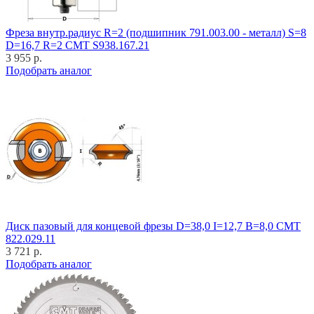
Фреза внутр.радиус R=2 (подшипник 791.003.00 - металл) S=8
D=16,7 R=2 CMT S938.167.21
3 955 р.
Подобрать аналог
Диск пазовый для концевой фрезы D=38,0 I=12,7 B=8,0 CMT
822.029.11
3 721 р.
Подобрать аналог