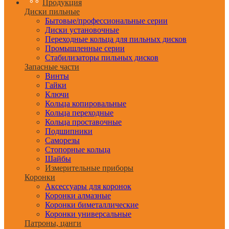
Продукция
Диски пильные
Бытовые/профессиональные серии
Диски установочные
Переходные кольца для пильных дисков
Промышленные серии
Стабилизаторы пильных дисков
Запасные части
Винты
Гайки
Ключи
Кольца копировальные
Кольца переходные
Кольца проставочные
Подшипники
Саморезы
Стопорные кольца
Шайбы
Измерительные приборы
Коронки
Аксессуары для коронок
Коронки алмазные
Коронки биметаллические
Коронки универсальные
Патроны, цанги