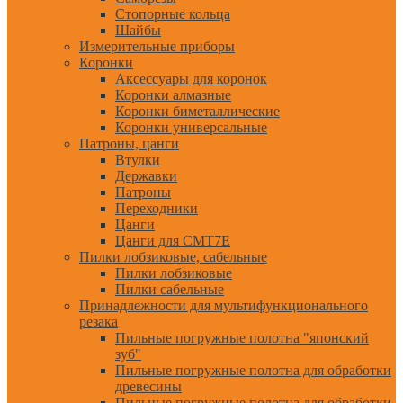
Стопорные кольца
Шайбы
Измерительные приборы
Коронки
Аксессуары для коронок
Коронки алмазные
Коронки биметаллические
Коронки универсальные
Патроны, цанги
Втулки
Державки
Патроны
Переходники
Цанги
Цанги для CMT7E
Пилки лобзиковые, сабельные
Пилки лобзиковые
Пилки сабельные
Принадлежности для мультифункционального
резака
Пильные погружные полотна "японский
зуб"
Пильные погружные полотна для обработки
древесины
Пильные погружные полотна для обработки