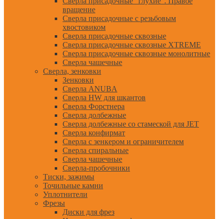
Сверла присадочные "глухие". Правое
вращение
Сверла присадочные с резьбовым
хвостовиком
Сверла присадочные сквозные
Сверла присадочные сквозные XTREME
Сверла присадочные сквозные монолитные
Сверла чашечные
Сверла, зенковки
Зенковки
Сверла ANUBA
Сверла HW для шкантов
Сверла Форстнера
Сверла долбежные
Сверла долбежные со стамеской для JET
Сверла конфирмат
Сверла с зенкером и ограничителем
Сверла спиральные
Сверла чашечные
Сверла-пробочники
Тиски, зажимы
Точильные камни
Уплотнители
Фрезы
Диски для фрез