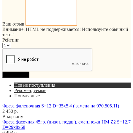
Ваш отзыв
Внимание:
HTML не поддерживается! Используйте обычный
текст!
Рейтинг
Продолжить
Новые поступления
Рекомендуемые
Популярные
Фреза филеночная S=12 D=35x5,4 ( замена на 970.505.11)
2 450 р.
В корзину
Фреза фасочная 45гр. (нижн. подш.), смен.ножи HM Z2 S=12,7
D=29x8x68
6 493 р.