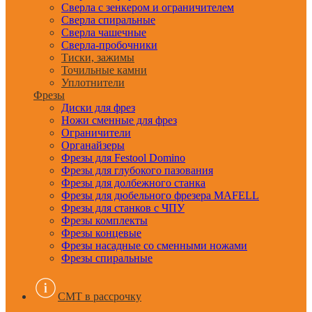
Сверла с зенкером и ограничителем
Сверла спиральные
Сверла чашечные
Сверла-пробочники
Тиски, зажимы
Точильные камни
Уплотнители
Фрезы
Диски для фрез
Ножи сменные для фрез
Ограничители
Органайзеры
Фрезы для Festool Domino
Фрезы для глубокого пазования
Фрезы для долбежного станка
Фрезы для дюбельного фрезера MAFELL
Фрезы для станков с ЧПУ
Фрезы комплекты
Фрезы концевые
Фрезы насадные со сменными ножами
Фрезы спиральные
CMT в рассрочку