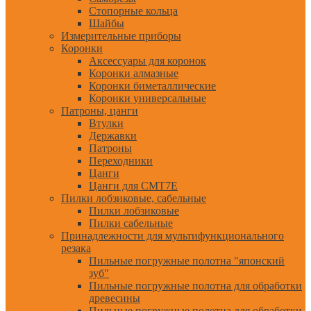
Стопорные кольца
Шайбы
Измерительные приборы
Коронки
Аксессуары для коронок
Коронки алмазные
Коронки биметаллические
Коронки универсальные
Патроны, цанги
Втулки
Державки
Патроны
Переходники
Цанги
Цанги для CMT7E
Пилки лобзиковые, сабельные
Пилки лобзиковые
Пилки сабельные
Принадлежности для мультифункционального
резака
Пильные погружные полотна "японский
зуб"
Пильные погружные полотна для обработки
древесины
Пильные погружные полотна для обработки