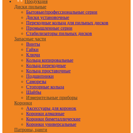
Продукция
Диски пильные
Бытовые/профессиональные серии
Диски установочные
Переходные кольца для пильных дисков
Промышленные серии
Стабилизаторы пильных дисков
Запасные части
Винты
Гайки
Ключи
Кольца копировальные
Кольца переходные
Кольца проставочные
Подшипники
Саморезы
Стопорные кольца
Шайбы
Измерительные приборы
Коронки
Аксессуары для коронок
Коронки алмазные
Коронки биметаллические
Коронки универсальные
Патроны, цанги