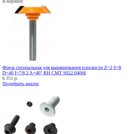
В корзину
Фреза специальная для выравнивания плоскости Z=2 S=8
D=40 I=7/8,2 A=40° RH CMT S922.04066
6 351 р.
Подобрать аналог