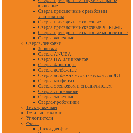
Сверла присадочные "глухие". Правое
вращение
Сверла присадочные с резьбовым
хвостовиком
Сверла присадочные сквозные
Сверла присадочные сквозные XTREME
Сверла присадочные сквозные монолитные
Сверла чашечные
Сверла, зенковки
Зенковки
Сверла ANUBA
Сверла HW для шкантов
Сверла Форстнера
Сверла долбежные
Сверла долбежные со стамеской для JET
Сверла конфирмат
Сверла с зенкером и ограничителем
Сверла спиральные
Сверла чашечные
Сверла-пробочники
Тиски, зажимы
Точильные камни
Уплотнители
Фрезы
Диски для фрез