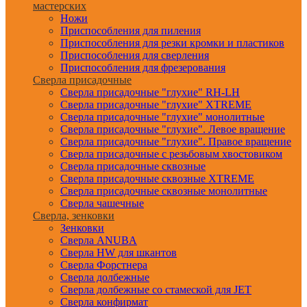
мастерских
Ножи
Приспособления для пиления
Приспособления для резки кромки и пластиков
Приспособления для сверления
Приспособления для фрезерования
Сверла присадочные
Сверла присадочные "глухие" RH-LH
Сверла присадочные "глухие" XTREME
Сверла присадочные "глухие" монолитные
Сверла присадочные "глухие". Левое вращение
Сверла присадочные "глухие". Правое вращение
Сверла присадочные с резьбовым хвостовиком
Сверла присадочные сквозные
Сверла присадочные сквозные XTREME
Сверла присадочные сквозные монолитные
Сверла чашечные
Сверла, зенковки
Зенковки
Сверла ANUBA
Сверла HW для шкантов
Сверла Форстнера
Сверла долбежные
Сверла долбежные со стамеской для JET
Сверла конфирмат