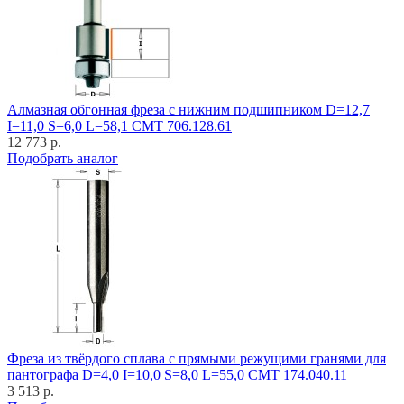
Алмазная обгонная фреза с нижним подшипником D=12,7
I=11,0 S=6,0 L=58,1 CMT 706.128.61
12 773 р.
Подобрать аналог
Фреза из твёрдого сплава с прямыми режущими гранями для
пантографа D=4,0 I=10,0 S=8,0 L=55,0 CMT 174.040.11
3 513 р.