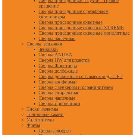
Сверла присадочные "глухие". Правое
вращение
Сверла присадочные с резьбовым
хвостовиком
Сверла присадочные сквозные
Сверла присадочные сквозные XTREME
Сверла присадочные сквозные монолитные
Сверла чашечные
Сверла, зенковки
Зенковки
Сверла ANUBA
Сверла HW для шкантов
Сверла Форстнера
Сверла долбежные
Сверла долбежные со стамеской для JET
Сверла конфирмат
Сверла с зенкером и ограничителем
Сверла спиральные
Сверла чашечные
Сверла-пробочники
Тиски, зажимы
Точильные камни
Уплотнители
Фрезы
Диски для фрез