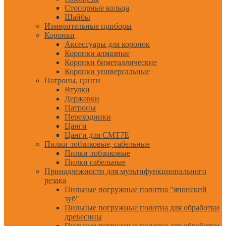
Стопорные кольца
Шайбы
Измерительные приборы
Коронки
Аксессуары для коронок
Коронки алмазные
Коронки биметаллические
Коронки универсальные
Патроны, цанги
Втулки
Державки
Патроны
Переходники
Цанги
Цанги для CMT7E
Пилки лобзиковые, сабельные
Пилки лобзиковые
Пилки сабельные
Принадлежности для мультифункционального
резака
Пильные погружные полотна "японский
зуб"
Пильные погружные полотна для обработки
древесины
Пильные погружные полотна для обработки