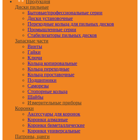
Продукция
Диски пильные
Бытовые/профессиональные серии
Диски установочные
Переходные кольца для пильных дисков
Промышленные серии
Стабилизаторы пильных дисков
Запасные части
Винты
Гайки
Ключи
Кольца копировальные
Кольца переходные
Кольца проставочные
Подшипники
Саморезы
Стопорные кольца
Шайбы
Измерительные приборы
Коронки
Аксессуары для коронок
Коронки алмазные
Коронки биметаллические
Коронки универсальные
Патроны, цанги