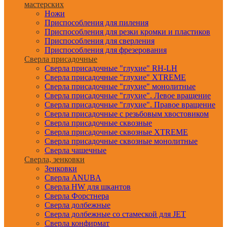
мастерских
Ножи
Приспособления для пиления
Приспособления для резки кромки и пластиков
Приспособления для сверления
Приспособления для фрезерования
Сверла присадочные
Сверла присадочные "глухие" RH-LH
Сверла присадочные "глухие" XTREME
Сверла присадочные "глухие" монолитные
Сверла присадочные "глухие". Левое вращение
Сверла присадочные "глухие". Правое вращение
Сверла присадочные с резьбовым хвостовиком
Сверла присадочные сквозные
Сверла присадочные сквозные XTREME
Сверла присадочные сквозные монолитные
Сверла чашечные
Сверла, зенковки
Зенковки
Сверла ANUBA
Сверла HW для шкантов
Сверла Форстнера
Сверла долбежные
Сверла долбежные со стамеской для JET
Сверла конфирмат