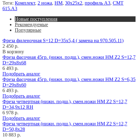
Теги:
Комплект
,
2 ножа
,
HM
,
30x25x2
,
профиль A3
,
CMT
615.A3
Новые поступления
Рекомендуемые
Популярные
Фреза филеночная S=12 D=35x5,4 ( замена на 970.505.11)
2 450 р.
В корзину
Фреза фасочная 45гр. (нижн. подш.), смен.ножи HM Z2 S=12,7
D=29x8x68
6 493 р.
Подобрать аналог
Фреза фасочная 45гр. (нижн. подш.), смен.ножи HM Z2 S=6,35
D=29x8x60
6 493 р.
Подобрать аналог
Фреза четвертная (нижн. подш.), смен.ножи HM Z2 S=12,7
D=34,9x12 RH
6 978 р.
Подобрать аналог
Фреза четвертная (нижн. подш.), смен.ножи HM Z2 S=12,7
D=50,8x28
10 883 р.