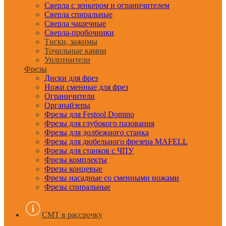
Сверла с зенкером и ограничителем
Сверла спиральные
Сверла чашечные
Сверла-пробочники
Тиски, зажимы
Точильные камни
Уплотнители
Фрезы
Диски для фрез
Ножи сменные для фрез
Ограничители
Органайзеры
Фрезы для Festool Domino
Фрезы для глубокого пазования
Фрезы для долбежного станка
Фрезы для дюбельного фрезера MAFELL
Фрезы для станков с ЧПУ
Фрезы комплекты
Фрезы концевые
Фрезы насадные со сменными ножами
Фрезы спиральные
CMT в рассрочку