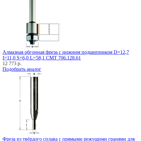
Алмазная обгонная фреза с нижним подшипником D=12,7
I=11,0 S=6,0 L=58,1 CMT 706.128.61
12 773 р.
Подобрать аналог
Фреза из твёрдого сплава с прямыми режущими гранями для