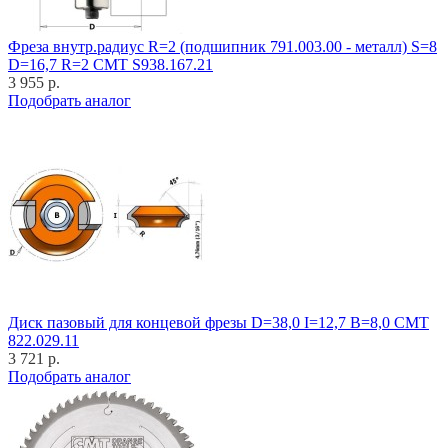
Фреза внутр.радиус R=2 (подшипник 791.003.00 - металл) S=8
D=16,7 R=2 CMT S938.167.21
3 955 р.
Подобрать аналог
Диск пазовый для концевой фрезы D=38,0 I=12,7 B=8,0 CMT
822.029.11
3 721 р.
Подобрать аналог