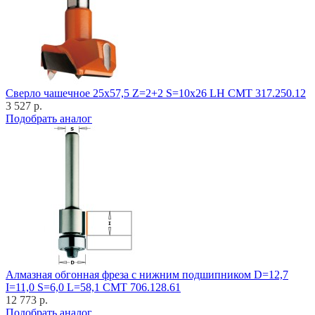
Cверло чашечное 25x57,5 Z=2+2 S=10x26 LH CMT 317.250.12
3 527 р.
Подобрать аналог
Алмазная обгонная фреза с нижним подшипником D=12,7
I=11,0 S=6,0 L=58,1 CMT 706.128.61
12 773 р.
Подобрать аналог