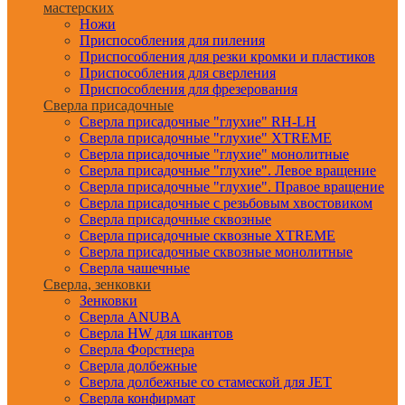
мастерских
Ножи
Приспособления для пиления
Приспособления для резки кромки и пластиков
Приспособления для сверления
Приспособления для фрезерования
Сверла присадочные
Сверла присадочные "глухие" RH-LH
Сверла присадочные "глухие" XTREME
Сверла присадочные "глухие" монолитные
Сверла присадочные "глухие". Левое вращение
Сверла присадочные "глухие". Правое вращение
Сверла присадочные с резьбовым хвостовиком
Сверла присадочные сквозные
Сверла присадочные сквозные XTREME
Сверла присадочные сквозные монолитные
Сверла чашечные
Сверла, зенковки
Зенковки
Сверла ANUBA
Сверла HW для шкантов
Сверла Форстнера
Сверла долбежные
Сверла долбежные со стамеской для JET
Сверла конфирмат