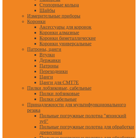
Стопорные кольца
Шайбы
Измерительные приборы
Коронки
Аксессуары для коронок
Коронки алмазные
Коронки биметаллические
Коронки универсальные
Патроны, цанги
Втулки
Державки
Патроны
Переходники
Цанги
Цанги для CMT7E
Пилки лобзиковые, сабельные
Пилки лобзиковые
Пилки сабельные
Принадлежности для мультифункционального
резака
Пильные погружные полотна "японский
зуб"
Пильные погружные полотна для обработки
древесины
Пильные погружные полотна для обработки