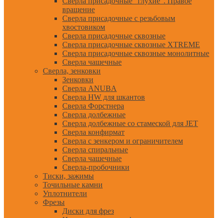
Сверла присадочные "глухие". Правое
вращение
Сверла присадочные с резьбовым
хвостовиком
Сверла присадочные сквозные
Сверла присадочные сквозные XTREME
Сверла присадочные сквозные монолитные
Сверла чашечные
Сверла, зенковки
Зенковки
Сверла ANUBA
Сверла HW для шкантов
Сверла Форстнера
Сверла долбежные
Сверла долбежные со стамеской для JET
Сверла конфирмат
Сверла с зенкером и ограничителем
Сверла спиральные
Сверла чашечные
Сверла-пробочники
Тиски, зажимы
Точильные камни
Уплотнители
Фрезы
Диски для фрез