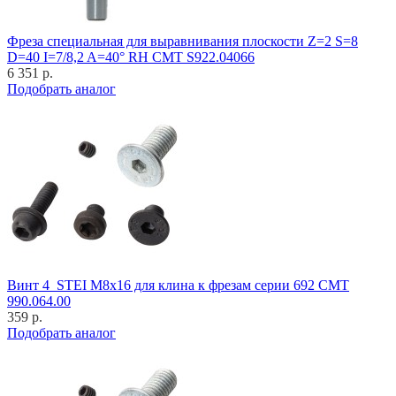
Фреза специальная для выравнивания плоскости Z=2 S=8
D=40 I=7/8,2 A=40° RH CMT S922.04066
6 351 р.
Подобрать аналог
Винт 4_STEI M8x16 для клина к фрезам серии 692 CMT
990.064.00
359 р.
Подобрать аналог