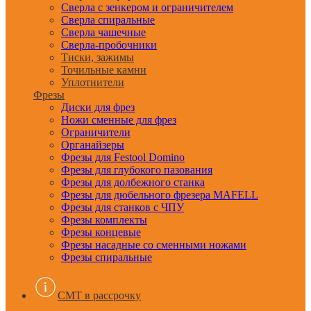
Сверла с зенкером и ограничителем
Сверла спиральные
Сверла чашечные
Сверла-пробочники
Тиски, зажимы
Точильные камни
Уплотнители
Фрезы
Диски для фрез
Ножи сменные для фрез
Ограничители
Органайзеры
Фрезы для Festool Domino
Фрезы для глубокого пазования
Фрезы для долбежного станка
Фрезы для дюбельного фрезера MAFELL
Фрезы для станков с ЧПУ
Фрезы комплекты
Фрезы концевые
Фрезы насадные со сменными ножами
Фрезы спиральные
CMT в рассрочку