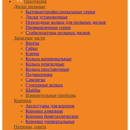
Продукция
Диски пильные
Бытовые/профессиональные серии
Диски установочные
Переходные кольца для пильных дисков
Промышленные серии
Стабилизаторы пильных дисков
Запасные части
Винты
Гайки
Ключи
Кольца копировальные
Кольца переходные
Кольца проставочные
Подшипники
Саморезы
Стопорные кольца
Шайбы
Измерительные приборы
Коронки
Аксессуары для коронок
Коронки алмазные
Коронки биметаллические
Коронки универсальные
Патроны, цанги