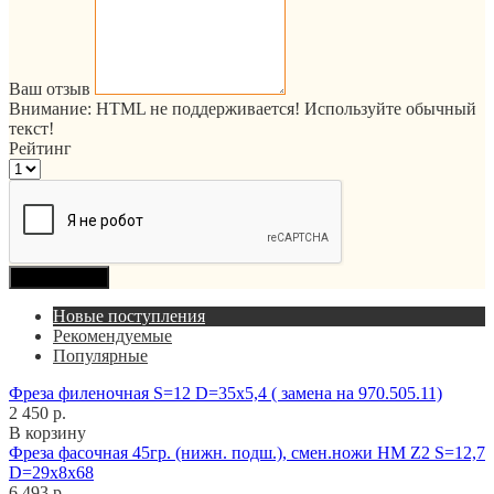
Ваш отзыв
Внимание:
HTML не поддерживается! Используйте обычный
текст!
Рейтинг
Продолжить
Новые поступления
Рекомендуемые
Популярные
Фреза филеночная S=12 D=35x5,4 ( замена на 970.505.11)
2 450 р.
В корзину
Фреза фасочная 45гр. (нижн. подш.), смен.ножи HM Z2 S=12,7
D=29x8x68
6 493 р.