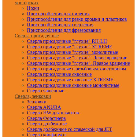
мастерских
Ножи
Приспособления для пиления
Приспособления для резки кромки и пластиков
Приспособления для сверления
Приспособления для фрезерования
Сверла присадочные
Сверла присадочные "глухие" RH-LH
Сверла присадочные "глухие" XTREME
Сверла присадочные "глухие" монолитные
Сверла присадочные "глухие". Левое вращение
Сверла присадочные "глухие". Правое вращение
Сверла присадочные с резьбовым хвостовиком
Сверла присадочные сквозные
Сверла присадочные сквозные XTREME
Сверла присадочные сквозные монолитные
Сверла чашечные
Сверла, зенковки
Зенковки
Сверла ANUBA
Сверла HW для шкантов
Сверла Форстнера
Сверла долбежные
Сверла долбежные со стамеской для JET
Сверла конфирмат