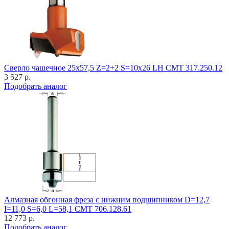
Cверло чашечное 25x57,5 Z=2+2 S=10x26 LH CMT 317.250.12
3 527 р.
Подобрать аналог
Алмазная обгонная фреза с нижним подшипником D=12,7
I=11,0 S=6,0 L=58,1 CMT 706.128.61
12 773 р.
Подобрать аналог