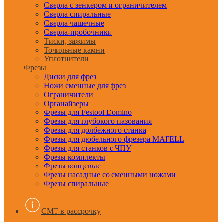
Сверла с зенкером и ограничителем
Сверла спиральные
Сверла чашечные
Сверла-пробочники
Тиски, зажимы
Точильные камни
Уплотнители
Фрезы
Диски для фрез
Ножи сменные для фрез
Ограничители
Органайзеры
Фрезы для Festool Domino
Фрезы для глубокого пазования
Фрезы для долбежного станка
Фрезы для дюбельного фрезера MAFELL
Фрезы для станков с ЧПУ
Фрезы комплекты
Фрезы концевые
Фрезы насадные со сменными ножами
Фрезы спиральные
CMT в рассрочку