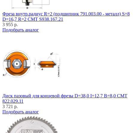
Фреза внутр.радиус R=2 (подшипник 791.003.00 - металл) S=8
D=16,7 R=2 CMT S938.167.21
3 955 р.
Подобрать аналог
Диск пазовый для концевой фрезы D=38,0 I=12,7 B=8,0 CMT
822.029.11
3 721 р.
Подобрать аналог