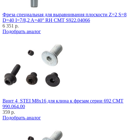
Фреза специальная для выравнивания плоскости Z=2 S=8
D=40 I=7/8,2 A=40° RH CMT S922.04066
6 351 р.
Подобрать аналог
Винт 4_STEI M8x16 для клина к фрезам серии 692 CMT
990.064.00
359 р.
Подобрать аналог