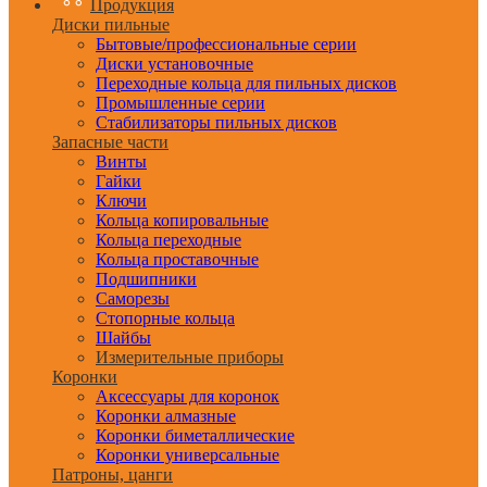
Продукция
Диски пильные
Бытовые/профессиональные серии
Диски установочные
Переходные кольца для пильных дисков
Промышленные серии
Стабилизаторы пильных дисков
Запасные части
Винты
Гайки
Ключи
Кольца копировальные
Кольца переходные
Кольца проставочные
Подшипники
Саморезы
Стопорные кольца
Шайбы
Измерительные приборы
Коронки
Аксессуары для коронок
Коронки алмазные
Коронки биметаллические
Коронки универсальные
Патроны, цанги