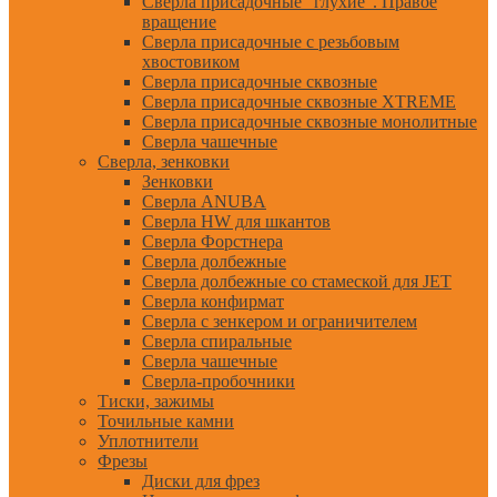
Сверла присадочные "глухие". Правое
вращение
Сверла присадочные с резьбовым
хвостовиком
Сверла присадочные сквозные
Сверла присадочные сквозные XTREME
Сверла присадочные сквозные монолитные
Сверла чашечные
Сверла, зенковки
Зенковки
Сверла ANUBA
Сверла HW для шкантов
Сверла Форстнера
Сверла долбежные
Сверла долбежные со стамеской для JET
Сверла конфирмат
Сверла с зенкером и ограничителем
Сверла спиральные
Сверла чашечные
Сверла-пробочники
Тиски, зажимы
Точильные камни
Уплотнители
Фрезы
Диски для фрез