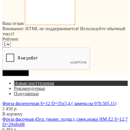
Ваш отзыв
Внимание:
HTML не поддерживается! Используйте обычный
текст!
Рейтинг
Продолжить
Новые поступления
Рекомендуемые
Популярные
Фреза филеночная S=12 D=35x5,4 ( замена на 970.505.11)
2 450 р.
В корзину
Фреза фасочная 45гр. (нижн. подш.), смен.ножи HM Z2 S=12,7
D=29x8x68
6 493 р.