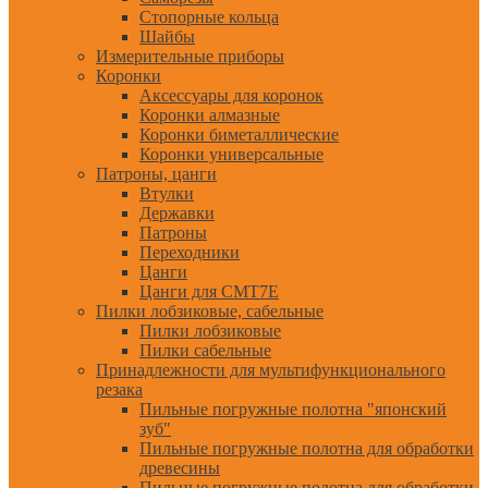
Стопорные кольца
Шайбы
Измерительные приборы
Коронки
Аксессуары для коронок
Коронки алмазные
Коронки биметаллические
Коронки универсальные
Патроны, цанги
Втулки
Державки
Патроны
Переходники
Цанги
Цанги для CMT7E
Пилки лобзиковые, сабельные
Пилки лобзиковые
Пилки сабельные
Принадлежности для мультифункционального
резака
Пильные погружные полотна "японский
зуб"
Пильные погружные полотна для обработки
древесины
Пильные погружные полотна для обработки