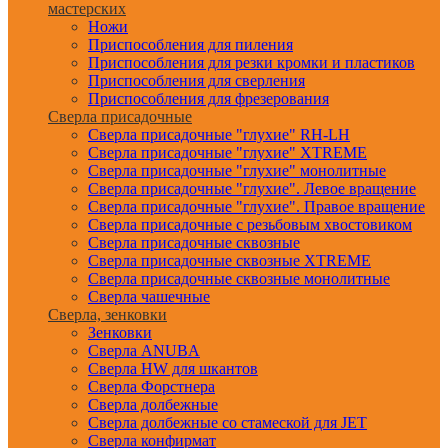
мастерских
Ножи
Приспособления для пиления
Приспособления для резки кромки и пластиков
Приспособления для сверления
Приспособления для фрезерования
Сверла присадочные
Сверла присадочные "глухие" RH-LH
Сверла присадочные "глухие" XTREME
Сверла присадочные "глухие" монолитные
Сверла присадочные "глухие". Левое вращение
Сверла присадочные "глухие". Правое вращение
Сверла присадочные с резьбовым хвостовиком
Сверла присадочные сквозные
Сверла присадочные сквозные XTREME
Сверла присадочные сквозные монолитные
Сверла чашечные
Сверла, зенковки
Зенковки
Сверла ANUBA
Сверла HW для шкантов
Сверла Форстнера
Сверла долбежные
Сверла долбежные со стамеской для JET
Сверла конфирмат