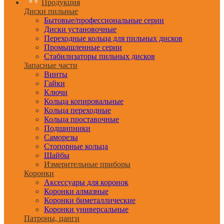
Продукция
Диски пильные
Бытовые/профессиональные серии
Диски установочные
Переходные кольца для пильных дисков
Промышленные серии
Стабилизаторы пильных дисков
Запасные части
Винты
Гайки
Ключи
Кольца копировальные
Кольца переходные
Кольца проставочные
Подшипники
Саморезы
Стопорные кольца
Шайбы
Измерительные приборы
Коронки
Аксессуары для коронок
Коронки алмазные
Коронки биметаллические
Коронки универсальные
Патроны, цанги