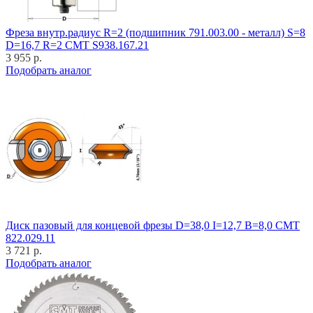
Фреза внутр.радиус R=2 (подшипник 791.003.00 - металл) S=8
D=16,7 R=2 CMT S938.167.21
3 955 р.
Подобрать аналог
Диск пазовый для концевой фрезы D=38,0 I=12,7 B=8,0 CMT
822.029.11
3 721 р.
Подобрать аналог