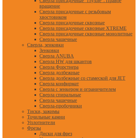
Сверла присадочные "глухие". Правое
вращение
Сверла присадочные с резьбовым
хвостовиком
Сверла присадочные сквозные
Сверла присадочные сквозные XTREME
Сверла присадочные сквозные монолитные
Сверла чашечные
Сверла, зенковки
Зенковки
Сверла ANUBA
Сверла HW для шкантов
Сверла Форстнера
Сверла долбежные
Сверла долбежные со стамеской для JET
Сверла конфирмат
Сверла с зенкером и ограничителем
Сверла спиральные
Сверла чашечные
Сверла-пробочники
Тиски, зажимы
Точильные камни
Уплотнители
Фрезы
Диски для фрез