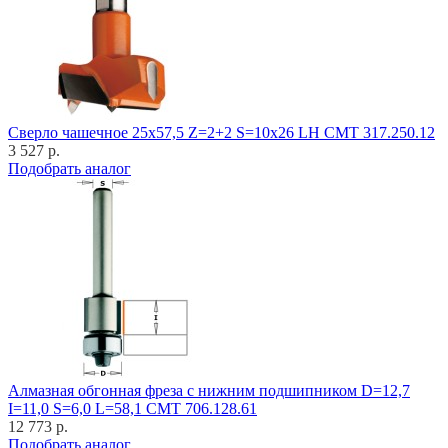
Cверло чашечное 25x57,5 Z=2+2 S=10x26 LH CMT 317.250.12
3 527 р.
Подобрать аналог
Алмазная обгонная фреза с нижним подшипником D=12,7
I=11,0 S=6,0 L=58,1 CMT 706.128.61
12 773 р.
Подобрать аналог