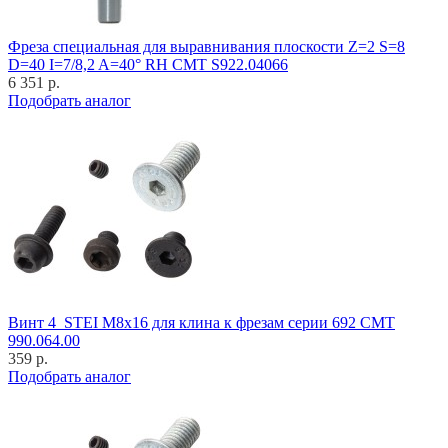
Фреза специальная для выравнивания плоскости Z=2 S=8
D=40 I=7/8,2 A=40° RH CMT S922.04066
6 351 р.
Подобрать аналог
Винт 4_STEI M8x16 для клина к фрезам серии 692 CMT
990.064.00
359 р.
Подобрать аналог