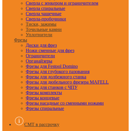
Сверла с зенкером и ограничителем
Сверла спиральные
Сверла чашечные
Сверла-пробочники
Тиски, зажимы
Точильные камни
Уплотнители
Фрезы
Диски для фрез
Ножи сменные для фрез
Ограничители
Органайзеры
Фрезы для Festool Domino
Фрезы для глубокого пазования
Фрезы для долбежного станка
Фрезы для дюбельного фрезера MAFELL
Фрезы для станков с ЧПУ
Фрезы комплекты
Фрезы концевые
Фрезы насадные со сменными ножами
Фрезы спиральные
CMT в рассрочку