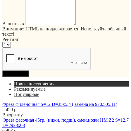
Ваш отзыв
Внимание:
HTML не поддерживается! Используйте обычный
текст!
Рейтинг
Продолжить
Новые поступления
Рекомендуемые
Популярные
Фреза филеночная S=12 D=35x5,4 ( замена на 970.505.11)
2 450 р.
В корзину
Фреза фасочная 45гр. (нижн. подш.), смен.ножи HM Z2 S=12,7
D=29x8x68
6 493 р.