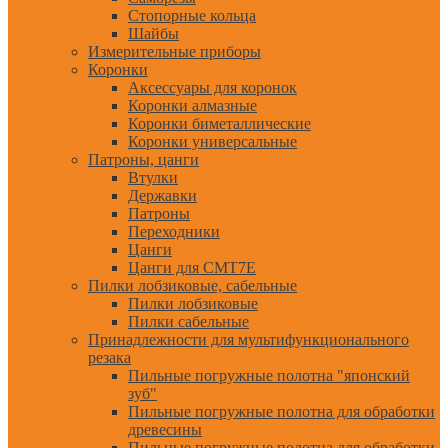
Стопорные кольца
Шайбы
Измерительные приборы
Коронки
Аксессуары для коронок
Коронки алмазные
Коронки биметаллические
Коронки универсальные
Патроны, цанги
Втулки
Державки
Патроны
Переходники
Цанги
Цанги для CMT7E
Пилки лобзиковые, сабельные
Пилки лобзиковые
Пилки сабельные
Принадлежности для мультифункционального
резака
Пильные погружные полотна "японский
зуб"
Пильные погружные полотна для обработки
древесины
Пильные погружные полотна для обработки