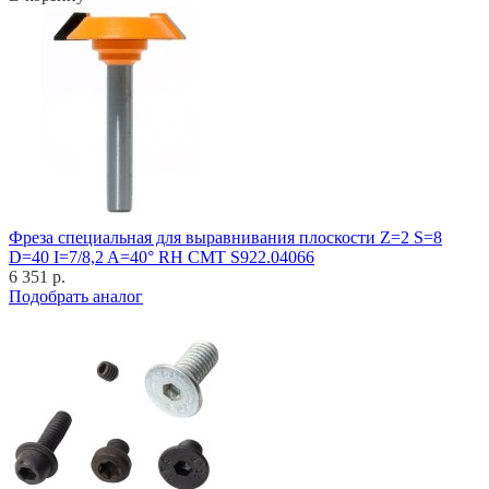
Фреза специальная для выравнивания плоскости Z=2 S=8
D=40 I=7/8,2 A=40° RH CMT S922.04066
6 351 р.
Подобрать аналог