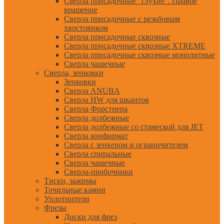
Сверла присадочные "глухие". Правое
вращение
Сверла присадочные с резьбовым
хвостовиком
Сверла присадочные сквозные
Сверла присадочные сквозные XTREME
Сверла присадочные сквозные монолитные
Сверла чашечные
Сверла, зенковки
Зенковки
Сверла ANUBA
Сверла HW для шкантов
Сверла Форстнера
Сверла долбежные
Сверла долбежные со стамеской для JET
Сверла конфирмат
Сверла с зенкером и ограничителем
Сверла спиральные
Сверла чашечные
Сверла-пробочники
Тиски, зажимы
Точильные камни
Уплотнители
Фрезы
Диски для фрез