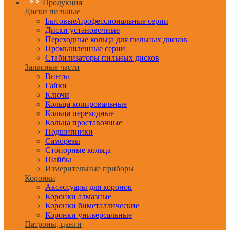
Продукция
Диски пильные
Бытовые/профессиональные серии
Диски установочные
Переходные кольца для пильных дисков
Промышленные серии
Стабилизаторы пильных дисков
Запасные части
Винты
Гайки
Ключи
Кольца копировальные
Кольца переходные
Кольца проставочные
Подшипники
Саморезы
Стопорные кольца
Шайбы
Измерительные приборы
Коронки
Аксессуары для коронок
Коронки алмазные
Коронки биметаллические
Коронки универсальные
Патроны, цанги