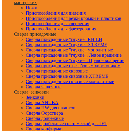
мастерских
Ножи
Приспособления для пиления
Приспособления для резки кромки и пластиков
Приспособления для сверления
Приспособления для фрезерования
Сверла присадочные
Сверла присадочные "глухие" RH-LH
Сверла присадочные "глухие" XTREME
Сверла присадочные "глухие" монолитные
Сверла присадочные "глухие". Левое вращение
Сверла присадочные "глухие". Правое вращение
Сверла присадочные с резьбовым хвостовиком
Сверла присадочные сквозные
Сверла присадочные сквозные XTREME
Сверла присадочные сквозные монолитные
Сверла чашечные
Сверла, зенковки
Зенковки
Сверла ANUBA
Сверла HW для шкантов
Сверла Форстнера
Сверла долбежные
Сверла долбежные со стамеской для JET
Сверла конфирмат