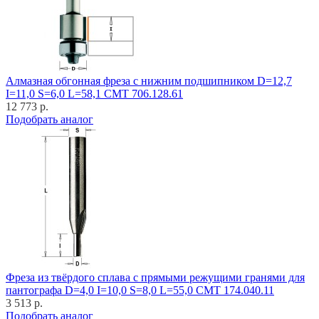
Алмазная обгонная фреза с нижним подшипником D=12,7
I=11,0 S=6,0 L=58,1 CMT 706.128.61
12 773 р.
Подобрать аналог
Фреза из твёрдого сплава с прямыми режущими гранями для
пантографа D=4,0 I=10,0 S=8,0 L=55,0 CMT 174.040.11
3 513 р.
Подобрать аналог