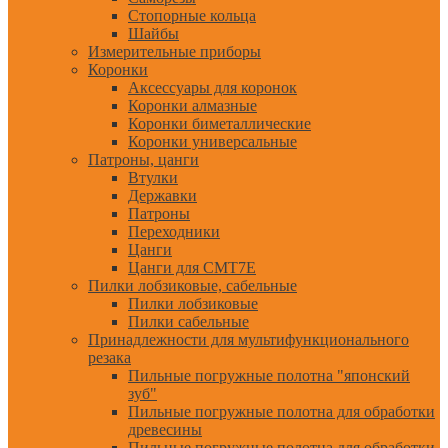
Стопорные кольца
Шайбы
Измерительные приборы
Коронки
Аксессуары для коронок
Коронки алмазные
Коронки биметаллические
Коронки универсальные
Патроны, цанги
Втулки
Державки
Патроны
Переходники
Цанги
Цанги для CMT7E
Пилки лобзиковые, сабельные
Пилки лобзиковые
Пилки сабельные
Принадлежности для мультифункционального
резака
Пильные погружные полотна "японский
зуб"
Пильные погружные полотна для обработки
древесины
Пильные погружные полотна для обработки