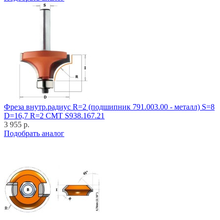
Фреза внутр.радиус R=2 (подшипник 791.003.00 - металл) S=8
D=16,7 R=2 CMT S938.167.21
3 955 р.
Подобрать аналог