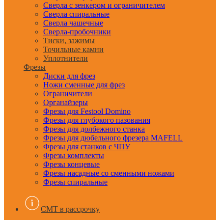
Сверла с зенкером и ограничителем
Сверла спиральные
Сверла чашечные
Сверла-пробочники
Тиски, зажимы
Точильные камни
Уплотнители
Фрезы
Диски для фрез
Ножи сменные для фрез
Ограничители
Органайзеры
Фрезы для Festool Domino
Фрезы для глубокого пазования
Фрезы для долбежного станка
Фрезы для дюбельного фрезера MAFELL
Фрезы для станков с ЧПУ
Фрезы комплекты
Фрезы концевые
Фрезы насадные со сменными ножами
Фрезы спиральные
CMT в рассрочку