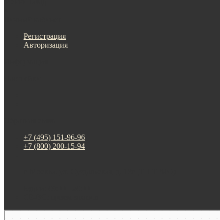
Меню
Назад
×
Личный кабинет
Регистрация
Авторизация
Информация
Настройки
Обратная связь
+7 (495) 151-96-96
+7 (800) 200-15-94
г. Москва. ул. Суздальская, д. 18г (ТЦ ТРИО)
Будни: 09:00 - 20:00
СБ-ВС: прием заказов
Москва
Яндекс Карты — транспорт, навигация, поиск мест