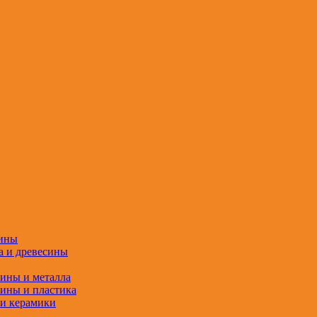
сины
а и древесины
сины и металла
сины и пластика
 и керамики