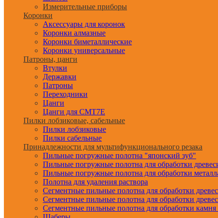
Измерительные приборы
Коронки
Аксессуары для коронок
Коронки алмазные
Коронки биметаллические
Коронки универсальные
Патроны, цанги
Втулки
Державки
Патроны
Переходники
Цанги
Цанги для CMT7E
Пилки лобзиковые, сабельные
Пилки лобзиковые
Пилки сабельные
Принадлежности для мультифункционального резака
Пильные погружные полотна "японский зуб"
Пильные погружные полотна для обработки древе
Пильные погружные полотна для обработки металл
Полотна для удаления раствора
Сегментные пильные полотна для обработки древе
Сегментные пильные полотна для обработки древе
Сегментные пильные полотна для обработки камня
Шаберы