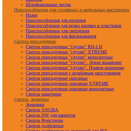
Шлифовальные листы
Приспособления для столярных и мебельных мастерских
Ножи
Приспособления для пиления
Приспособления для резки кромки и пластиков
Приспособления для сверления
Приспособления для фрезерования
Сверла присадочные
Сверла присадочные "глухие" RH-LH
Сверла присадочные "глухие" XTREME
Сверла присадочные "глухие" монолитные
Сверла присадочные "глухие". Левое вращение
Сверла присадочные "глухие". Правое вращение
Сверла присадочные с резьбовым хвостовиком
Сверла присадочные сквозные
Сверла присадочные сквозные XTREME
Сверла присадочные сквозные монолитные
Сверла чашечные
Сверла, зенковки
Зенковки
Сверла ANUBA
Сверла HW для шкантов
Сверла Форстнера
Сверла долбежные
Сверла долбежные со стамеской для JET