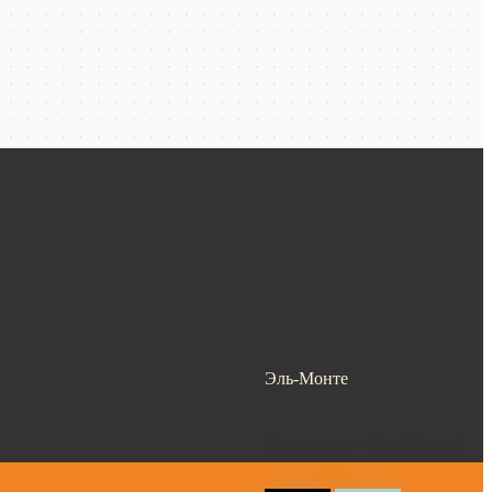
Эль-Монте
Ваш город —
Эль-Монте
?