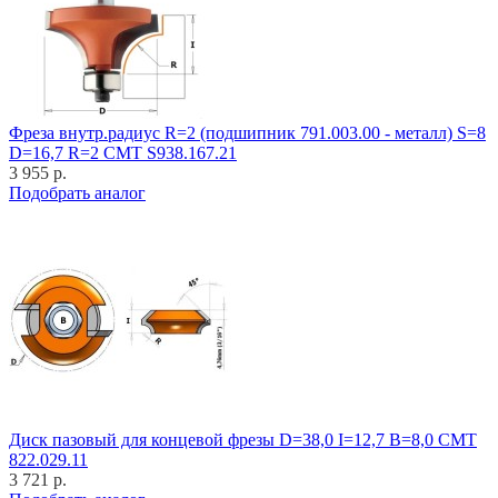
Фреза внутр.радиус R=2 (подшипник 791.003.00 - металл) S=8
D=16,7 R=2 CMT S938.167.21
3 955 р.
Подобрать аналог
Диск пазовый для концевой фрезы D=38,0 I=12,7 B=8,0 CMT
822.029.11
3 721 р.