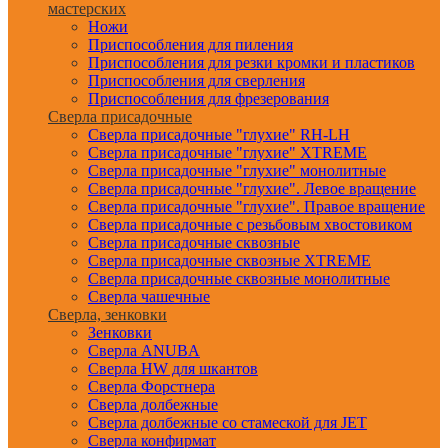
мастерских
Ножи
Приспособления для пиления
Приспособления для резки кромки и пластиков
Приспособления для сверления
Приспособления для фрезерования
Сверла присадочные
Сверла присадочные "глухие" RH-LH
Сверла присадочные "глухие" XTREME
Сверла присадочные "глухие" монолитные
Сверла присадочные "глухие". Левое вращение
Сверла присадочные "глухие". Правое вращение
Сверла присадочные с резьбовым хвостовиком
Сверла присадочные сквозные
Сверла присадочные сквозные XTREME
Сверла присадочные сквозные монолитные
Сверла чашечные
Сверла, зенковки
Зенковки
Сверла ANUBA
Сверла HW для шкантов
Сверла Форстнера
Сверла долбежные
Сверла долбежные со стамеской для JET
Сверла конфирмат