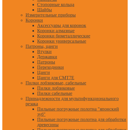
Стопорные кольца
Шайбы
Измерительные приборы
Коронки
Аксессуары для коронок
Коронки алмазные
Коронки биметаллические
Коронки универсальные
Патроны, цанги
Втулки
Державки
Патроны
Переходники
Цанги
Цанги для CMT7E
Пилки лобзиковые, сабельные
Пилки лобзиковые
Пилки сабельные
Принадлежности для мультифункционального
резака
Пильные погружные полотна "японский
зуб"
Пильные погружные полотна для обработки
древесины
Пильные погружные полотна для обработки