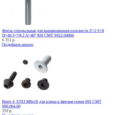
Фреза специальная для выравнивания плоскости Z=2 S=8
D=40 I=7/8,2 A=40° RH CMT S922.04066
6 351 р.
Подобрать аналог
Винт 4_STEI M8x16 для клина к фрезам серии 692 CMT
990.064.00
359 р.