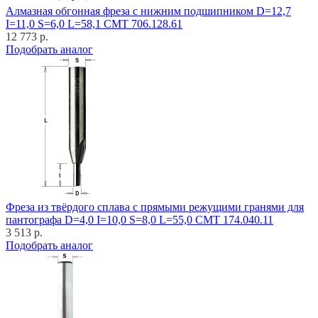
Алмазная обгонная фреза с нижним подшипником D=12,7
I=11,0 S=6,0 L=58,1 CMT 706.128.61
12 773 р.
Подобрать аналог
Фреза из твёрдого сплава с прямыми режущими гранями для
пантографа D=4,0 I=10,0 S=8,0 L=55,0 CMT 174.040.11
3 513 р.
Подобрать аналог