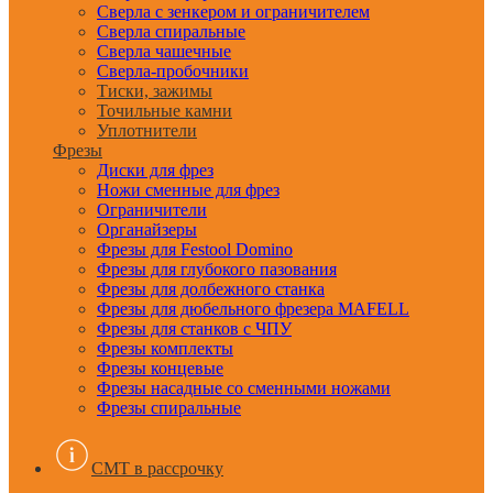
Сверла с зенкером и ограничителем
Сверла спиральные
Сверла чашечные
Сверла-пробочники
Тиски, зажимы
Точильные камни
Уплотнители
Фрезы
Диски для фрез
Ножи сменные для фрез
Ограничители
Органайзеры
Фрезы для Festool Domino
Фрезы для глубокого пазования
Фрезы для долбежного станка
Фрезы для дюбельного фрезера MAFELL
Фрезы для станков с ЧПУ
Фрезы комплекты
Фрезы концевые
Фрезы насадные со сменными ножами
Фрезы спиральные
CMT в рассрочку