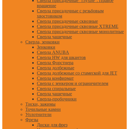
Сверла присадочные "глухие". Правое
вращение
Сверла присадочные с резьбовым
хвостовиком
Сверла присадочные сквозные
Сверла присадочные сквозные XTREME
Сверла присадочные сквозные монолитные
Сверла чашечные
Сверла, зенковки
Зенковки
Сверла ANUBA
Сверла HW для шкантов
Сверла Форстнера
Сверла долбежные
Сверла долбежные со стамеской для JET
Сверла конфирмат
Сверла с зенкером и ограничителем
Сверла спиральные
Сверла чашечные
Сверла-пробочники
Тиски, зажимы
Точильные камни
Уплотнители
Фрезы
Диски для фрез