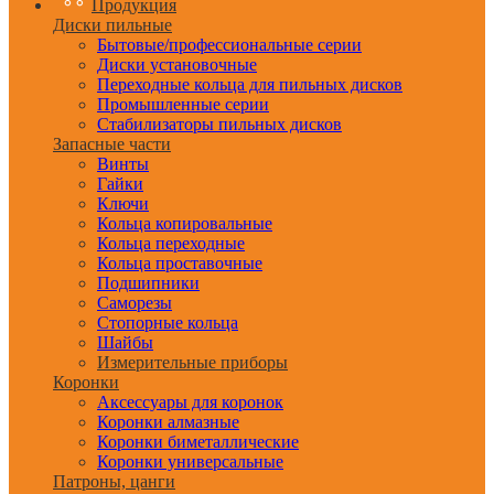
Продукция
Диски пильные
Бытовые/профессиональные серии
Диски установочные
Переходные кольца для пильных дисков
Промышленные серии
Стабилизаторы пильных дисков
Запасные части
Винты
Гайки
Ключи
Кольца копировальные
Кольца переходные
Кольца проставочные
Подшипники
Саморезы
Стопорные кольца
Шайбы
Измерительные приборы
Коронки
Аксессуары для коронок
Коронки алмазные
Коронки биметаллические
Коронки универсальные
Патроны, цанги