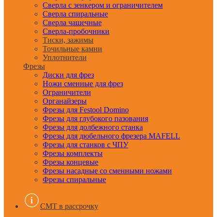
Сверла с зенкером и ограничителем
Сверла спиральные
Сверла чашечные
Сверла-пробочники
Тиски, зажимы
Точильные камни
Уплотнители
Фрезы
Диски для фрез
Ножи сменные для фрез
Ограничители
Органайзеры
Фрезы для Festool Domino
Фрезы для глубокого пазования
Фрезы для долбежного станка
Фрезы для дюбельного фрезера MAFELL
Фрезы для станков с ЧПУ
Фрезы комплекты
Фрезы концевые
Фрезы насадные со сменными ножами
Фрезы спиральные
CMT в рассрочку