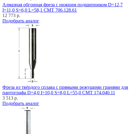
Алмазная обгонная фреза с нижним подшипником D=12,7
I=11,0 S=6,0 L=58,1 CMT 706.128.61
12 773 р.
Подобрать аналог
Фреза из твёрдого сплава с прямыми режущими гранями для
пантографа D=4,0 I=10,0 S=8,0 L=55,0 CMT 174.040.11
3 513 р.
Подобрать аналог