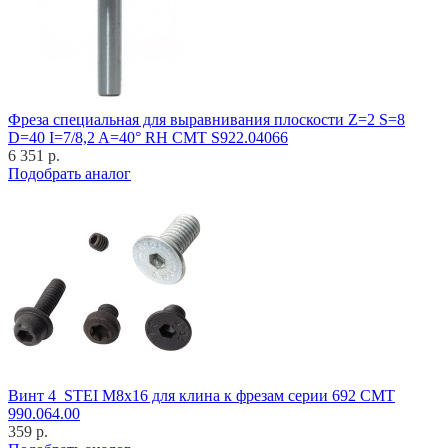
Фреза специальная для выравнивания плоскости Z=2 S=8
D=40 I=7/8,2 A=40° RH CMT S922.04066
6 351 р.
Подобрать аналог
Винт 4_STEI M8x16 для клина к фрезам серии 692 CMT
990.064.00
359 р.