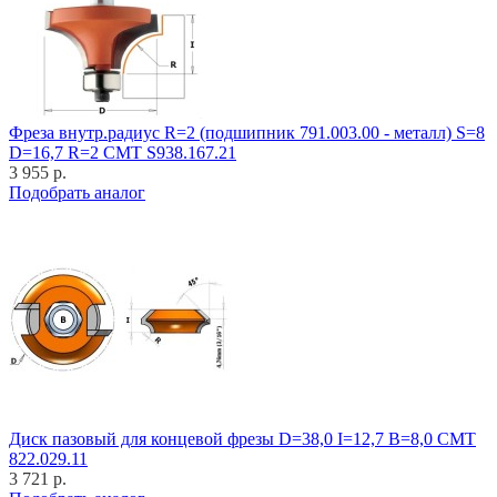
Фреза внутр.радиус R=2 (подшипник 791.003.00 - металл) S=8
D=16,7 R=2 CMT S938.167.21
3 955 р.
Подобрать аналог
Диск пазовый для концевой фрезы D=38,0 I=12,7 B=8,0 CMT
822.029.11
3 721 р.