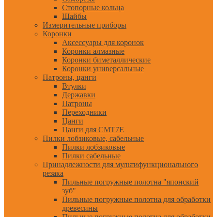
Стопорные кольца
Шайбы
Измерительные приборы
Коронки
Аксессуары для коронок
Коронки алмазные
Коронки биметаллические
Коронки универсальные
Патроны, цанги
Втулки
Державки
Патроны
Переходники
Цанги
Цанги для CMT7E
Пилки лобзиковые, сабельные
Пилки лобзиковые
Пилки сабельные
Принадлежности для мультифункционального
резака
Пильные погружные полотна "японский
зуб"
Пильные погружные полотна для обработки
древесины
Пильные погружные полотна для обработки