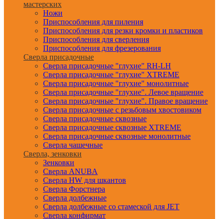
мастерских
Ножи
Приспособления для пиления
Приспособления для резки кромки и пластиков
Приспособления для сверления
Приспособления для фрезерования
Сверла присадочные
Сверла присадочные "глухие" RH-LH
Сверла присадочные "глухие" XTREME
Сверла присадочные "глухие" монолитные
Сверла присадочные "глухие". Левое вращение
Сверла присадочные "глухие". Правое вращение
Сверла присадочные с резьбовым хвостовиком
Сверла присадочные сквозные
Сверла присадочные сквозные XTREME
Сверла присадочные сквозные монолитные
Сверла чашечные
Сверла, зенковки
Зенковки
Сверла ANUBA
Сверла HW для шкантов
Сверла Форстнера
Сверла долбежные
Сверла долбежные со стамеской для JET
Сверла конфирмат