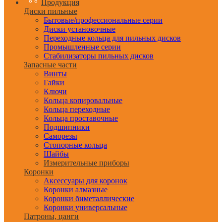
Продукция
Диски пильные
Бытовые/профессиональные серии
Диски установочные
Переходные кольца для пильных дисков
Промышленные серии
Стабилизаторы пильных дисков
Запасные части
Винты
Гайки
Ключи
Кольца копировальные
Кольца переходные
Кольца проставочные
Подшипники
Саморезы
Стопорные кольца
Шайбы
Измерительные приборы
Коронки
Аксессуары для коронок
Коронки алмазные
Коронки биметаллические
Коронки универсальные
Патроны, цанги