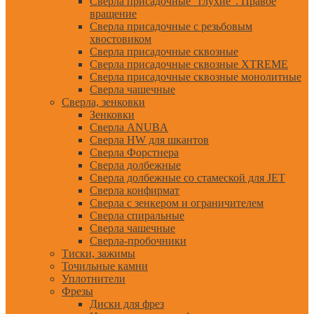
Сверла присадочные "глухие". Правое
вращение
Сверла присадочные с резьбовым
хвостовиком
Сверла присадочные сквозные
Сверла присадочные сквозные XTREME
Сверла присадочные сквозные монолитные
Сверла чашечные
Сверла, зенковки
Зенковки
Сверла ANUBA
Сверла HW для шкантов
Сверла Форстнера
Сверла долбежные
Сверла долбежные со стамеской для JET
Сверла конфирмат
Сверла с зенкером и ограничителем
Сверла спиральные
Сверла чашечные
Сверла-пробочники
Тиски, зажимы
Точильные камни
Уплотнители
Фрезы
Диски для фрез