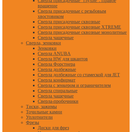
Сверла присадочные "глухие". Правое
вращение
Сверла присадочные с резьбовым
хвостовиком
Сверла присадочные сквозные
Сверла присадочные сквозные XTREME
Сверла присадочные сквозные монолитные
Сверла чашечные
Сверла, зенковки
Зенковки
Сверла ANUBA
Сверла HW для шкантов
Сверла Форстнера
Сверла долбежные
Сверла долбежные со стамеской для JET
Сверла конфирмат
Сверла с зенкером и ограничителем
Сверла спиральные
Сверла чашечные
Сверла-пробочники
Тиски, зажимы
Точильные камни
Уплотнители
Фрезы
Диски для фрез