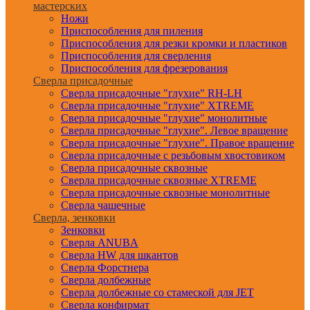
мастерских
Ножи
Приспособления для пиления
Приспособления для резки кромки и пластиков
Приспособления для сверления
Приспособления для фрезерования
Сверла присадочные
Сверла присадочные "глухие" RH-LH
Сверла присадочные "глухие" XTREME
Сверла присадочные "глухие" монолитные
Сверла присадочные "глухие". Левое вращение
Сверла присадочные "глухие". Правое вращение
Сверла присадочные с резьбовым хвостовиком
Сверла присадочные сквозные
Сверла присадочные сквозные XTREME
Сверла присадочные сквозные монолитные
Сверла чашечные
Сверла, зенковки
Зенковки
Сверла ANUBA
Сверла HW для шкантов
Сверла Форстнера
Сверла долбежные
Сверла долбежные со стамеской для JET
Сверла конфирмат