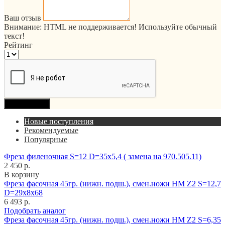
Ваш отзыв
Внимание:
HTML не поддерживается! Используйте обычный
текст!
Рейтинг
Продолжить
Новые поступления
Рекомендуемые
Популярные
Фреза филеночная S=12 D=35x5,4 ( замена на 970.505.11)
2 450 р.
В корзину
Фреза фасочная 45гр. (нижн. подш.), смен.ножи HM Z2 S=12,7
D=29x8x68
6 493 р.
Подобрать аналог
Фреза фасочная 45гр. (нижн. подш.), смен.ножи HM Z2 S=6,35