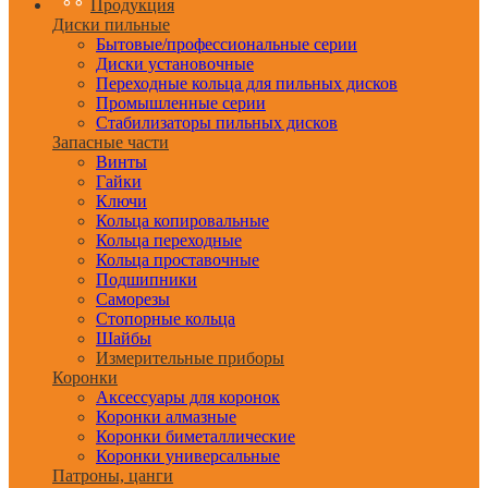
Продукция
Диски пильные
Бытовые/профессиональные серии
Диски установочные
Переходные кольца для пильных дисков
Промышленные серии
Стабилизаторы пильных дисков
Запасные части
Винты
Гайки
Ключи
Кольца копировальные
Кольца переходные
Кольца проставочные
Подшипники
Саморезы
Стопорные кольца
Шайбы
Измерительные приборы
Коронки
Аксессуары для коронок
Коронки алмазные
Коронки биметаллические
Коронки универсальные
Патроны, цанги