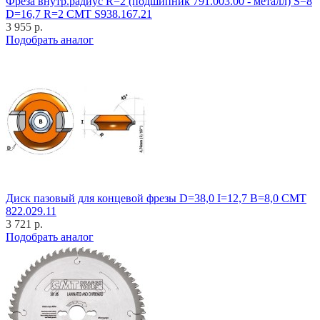
Фреза внутр.радиус R=2 (подшипник 791.003.00 - металл) S=8
D=16,7 R=2 CMT S938.167.21
3 955 р.
Подобрать аналог
Диск пазовый для концевой фрезы D=38,0 I=12,7 B=8,0 CMT
822.029.11
3 721 р.
Подобрать аналог