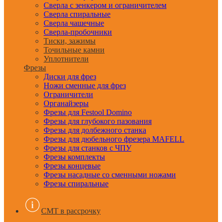
Сверла с зенкером и ограничителем
Сверла спиральные
Сверла чашечные
Сверла-пробочники
Тиски, зажимы
Точильные камни
Уплотнители
Фрезы
Диски для фрез
Ножи сменные для фрез
Ограничители
Органайзеры
Фрезы для Festool Domino
Фрезы для глубокого пазования
Фрезы для долбежного станка
Фрезы для дюбельного фрезера MAFELL
Фрезы для станков с ЧПУ
Фрезы комплекты
Фрезы концевые
Фрезы насадные со сменными ножами
Фрезы спиральные
CMT в рассрочку