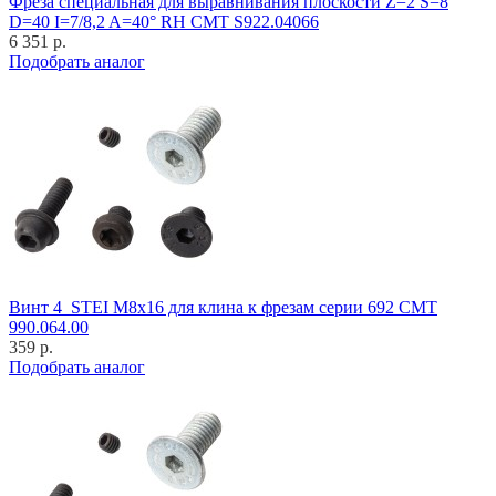
Фреза специальная для выравнивания плоскости Z=2 S=8
D=40 I=7/8,2 A=40° RH CMT S922.04066
6 351 р.
Подобрать аналог
Винт 4_STEI M8x16 для клина к фрезам серии 692 CMT
990.064.00
359 р.
Подобрать аналог