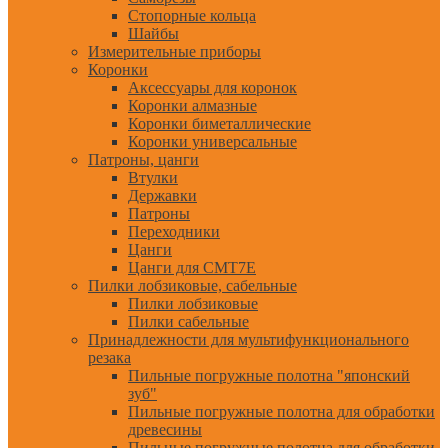
Стопорные кольца
Шайбы
Измерительные приборы
Коронки
Аксессуары для коронок
Коронки алмазные
Коронки биметаллические
Коронки универсальные
Патроны, цанги
Втулки
Державки
Патроны
Переходники
Цанги
Цанги для CMT7E
Пилки лобзиковые, сабельные
Пилки лобзиковые
Пилки сабельные
Принадлежности для мультифункционального
резака
Пильные погружные полотна "японский
зуб"
Пильные погружные полотна для обработки
древесины
Пильные погружные полотна для обработки