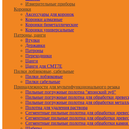
Измерительные приборы
Коронки
Аксессуары для коронок
Коронки алмазные
Коронки биметаллические
Коронки универсальные
Патроны, цанги
Втулки
Державки
Патроны
Переходники
Цанги
Цанги для CMT7E
Пилки лобзиковые, сабельные
Пилки лобзиковые
Пилки сабельные
Принадлежности для мультифункционального резака
Пильные погружные полотна "японский зуб"
Пильные погружные полотна для обработки древе
Пильные погружные полотна для обработки металл
Полотна для удаления раствора
Сегментные пильные полотна для обработки древе
Сегментные пильные полотна для обработки древе
Сегментные пильные полотна для обработки камня
Шаберы