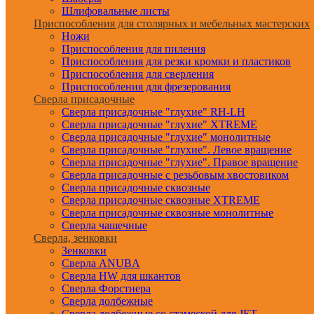
Шлифовальные листы
Приспособления для столярных и мебельных мастерских
Ножи
Приспособления для пиления
Приспособления для резки кромки и пластиков
Приспособления для сверления
Приспособления для фрезерования
Сверла присадочные
Сверла присадочные "глухие" RH-LH
Сверла присадочные "глухие" XTREME
Сверла присадочные "глухие" монолитные
Сверла присадочные "глухие". Левое вращение
Сверла присадочные "глухие". Правое вращение
Сверла присадочные с резьбовым хвостовиком
Сверла присадочные сквозные
Сверла присадочные сквозные XTREME
Сверла присадочные сквозные монолитные
Сверла чашечные
Сверла, зенковки
Зенковки
Сверла ANUBA
Сверла HW для шкантов
Сверла Форстнера
Сверла долбежные
Сверла долбежные со стамеской для JET