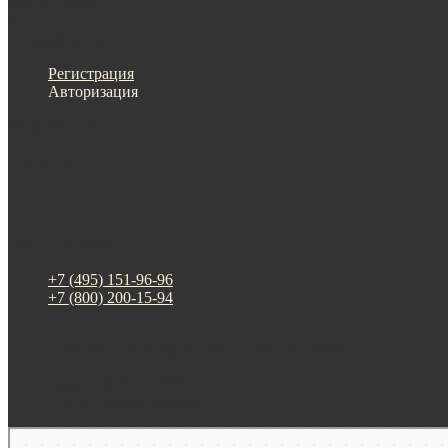
Меню
Назад
×
Личный кабинет
Регистрация
Авторизация
Информация
Настройки
Обратная связь
+7 (495) 151-96-96
+7 (800) 200-15-94
г. Москва. ул. Суздальская, д. 18г (ТЦ ТРИО)
Будни: 09:00 - 20:00
СБ-ВС: прием заказов
Москва
Яндекс Карты — транспорт, навигация, поиск мест