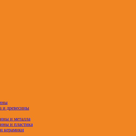
сины
а и древесины
сины и металла
сины и пластика
 и керамики