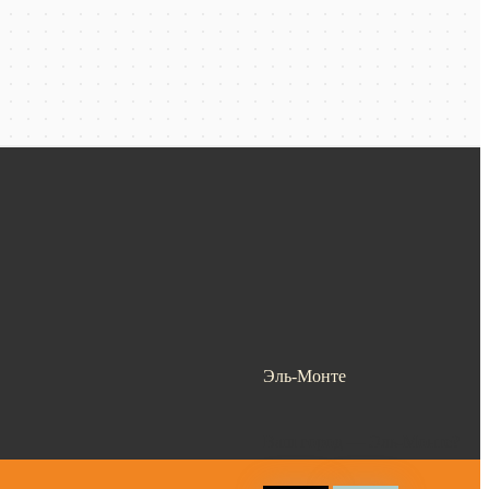
Эль-Монте
Ваш город —
Эль-Монте
?