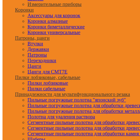
Измерительные приборы
Коронки
Аксессуары для коронок
Коронки алмазные
Коронки биметаллические
Коронки универсальные
Патроны, цанги
Втулки
Державки
Патроны
Переходники
Цанги
Цанги для CMT7E
Пилки лобзиковые, сабельные
Пилки лобзиковые
Пилки сабельные
Принадлежности для мультифункционального резака
Пильные погружные полотна "японский зуб"
Пильные погружные полотна для обработки древе
Пильные погружные полотна для обработки металл
Полотна для удаления раствора
Сегментные пильные полотна для обработки древе
Сегментные пильные полотна для обработки древе
Сегментные пильные полотна для обработки камня
Шаберы