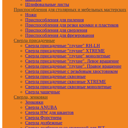
Шлифовальные листы
Приспособления для столярных и мебельных мастерских
Ножи
Приспособления для пиления
Приспособления для резки кромки и пластиков
Приспособления для сверления
Приспособления для фрезерования
Сверла присадочные
Сверла присадочные "глухие" RH-LH
Сверла присадочные "глухие" XTREME
Сверла присадочные "глухие" монолитные
Сверла присадочные "глухие". Левое вращение
Сверла присадочные "глухие". Правое вращение
Сверла присадочные с резьбовым хвостовиком
Сверла присадочные сквозные
Сверла присадочные сквозные XTREME
Сверла присадочные сквозные монолитные
Сверла чашечные
Сверла, зенковки
Зенковки
Сверла ANUBA
Сверла HW для шкантов
Сверла Форстнера
Сверла долбежные
Сверла долбежные со стамеской для JET