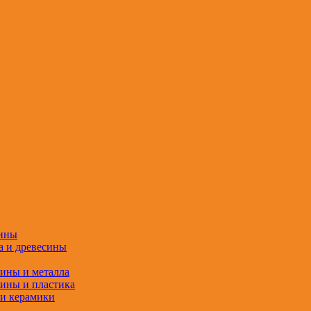
сины
а и древесины
сины и металла
сины и пластика
 и керамики