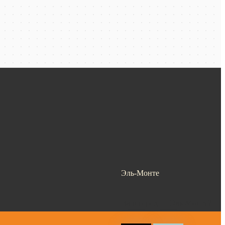
Эль-Монте
Ваш город —
Эль-Монте
?