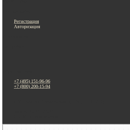
Меню
Назад
×
Личный кабинет
Регистрация
Авторизация
Информация
Настройки
Обратная связь
+7 (495) 151-96-96
+7 (800) 200-15-94
г. Москва. ул. Суздальская, д. 18г (ТЦ ТРИО)
Будни: 09:00 - 20:00
СБ-ВС: прием заказов
Москва
Яндекс Карты — транспорт, навигация, поиск мест