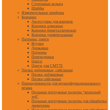
Стопорные кольца
Шайбы
Измерительные приборы
Коронки
Аксессуары для коронок
Коронки алмазные
Коронки биметаллические
Коронки универсальные
Патроны, цанги
Втулки
Державки
Патроны
Переходники
Цанги
Цанги для CMT7E
Пилки лобзиковые, сабельные
Пилки лобзиковые
Пилки сабельные
Принадлежности для мультифункционального
резака
Пильные погружные полотна "японский
зуб"
Пильные погружные полотна для обработки
древесины
Пильные погружные полотна для обработки