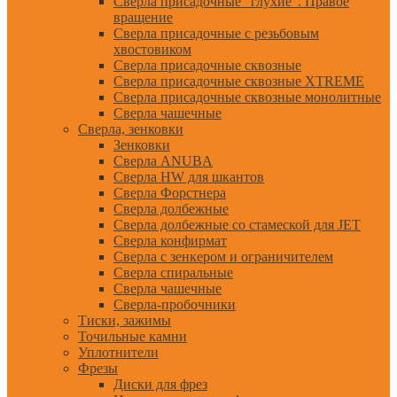
Сверла присадочные "глухие". Правое
вращение
Сверла присадочные с резьбовым
хвостовиком
Сверла присадочные сквозные
Сверла присадочные сквозные XTREME
Сверла присадочные сквозные монолитные
Сверла чашечные
Сверла, зенковки
Зенковки
Сверла ANUBA
Сверла HW для шкантов
Сверла Форстнера
Сверла долбежные
Сверла долбежные со стамеской для JET
Сверла конфирмат
Сверла с зенкером и ограничителем
Сверла спиральные
Сверла чашечные
Сверла-пробочники
Тиски, зажимы
Точильные камни
Уплотнители
Фрезы
Диски для фрез