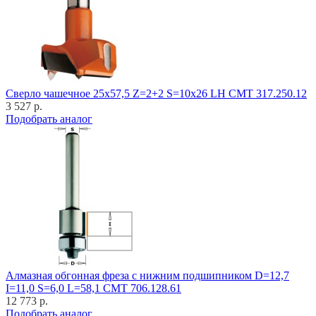
Cверло чашечное 25x57,5 Z=2+2 S=10x26 LH CMT 317.250.12
3 527 р.
Подобрать аналог
Алмазная обгонная фреза с нижним подшипником D=12,7
I=11,0 S=6,0 L=58,1 CMT 706.128.61
12 773 р.
Подобрать аналог