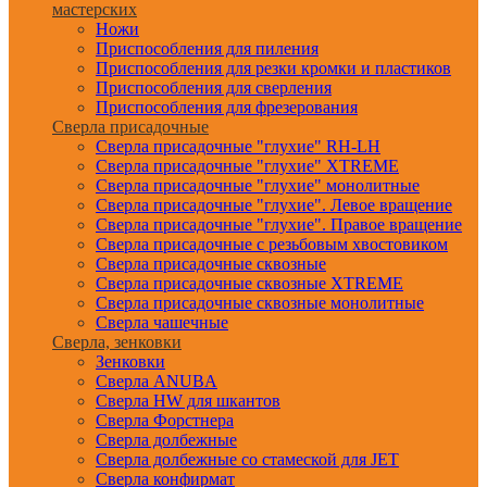
мастерских
Ножи
Приспособления для пиления
Приспособления для резки кромки и пластиков
Приспособления для сверления
Приспособления для фрезерования
Сверла присадочные
Сверла присадочные "глухие" RH-LH
Сверла присадочные "глухие" XTREME
Сверла присадочные "глухие" монолитные
Сверла присадочные "глухие". Левое вращение
Сверла присадочные "глухие". Правое вращение
Сверла присадочные с резьбовым хвостовиком
Сверла присадочные сквозные
Сверла присадочные сквозные XTREME
Сверла присадочные сквозные монолитные
Сверла чашечные
Сверла, зенковки
Зенковки
Сверла ANUBA
Сверла HW для шкантов
Сверла Форстнера
Сверла долбежные
Сверла долбежные со стамеской для JET
Сверла конфирмат