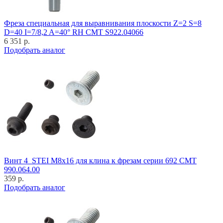
Фреза специальная для выравнивания плоскости Z=2 S=8
D=40 I=7/8,2 A=40° RH CMT S922.04066
6 351 р.
Подобрать аналог
Винт 4_STEI M8x16 для клина к фрезам серии 692 CMT
990.064.00
359 р.
Подобрать аналог