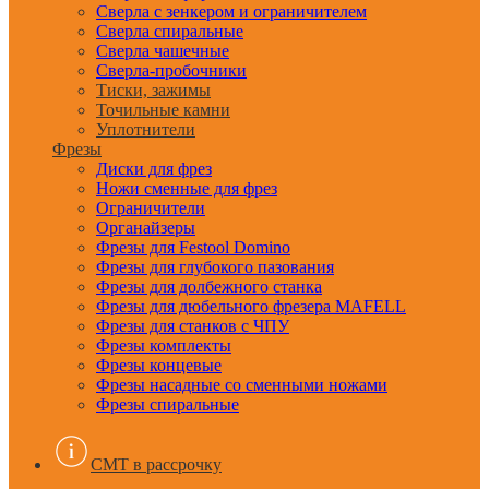
Сверла с зенкером и ограничителем
Сверла спиральные
Сверла чашечные
Сверла-пробочники
Тиски, зажимы
Точильные камни
Уплотнители
Фрезы
Диски для фрез
Ножи сменные для фрез
Ограничители
Органайзеры
Фрезы для Festool Domino
Фрезы для глубокого пазования
Фрезы для долбежного станка
Фрезы для дюбельного фрезера MAFELL
Фрезы для станков с ЧПУ
Фрезы комплекты
Фрезы концевые
Фрезы насадные со сменными ножами
Фрезы спиральные
CMT в рассрочку