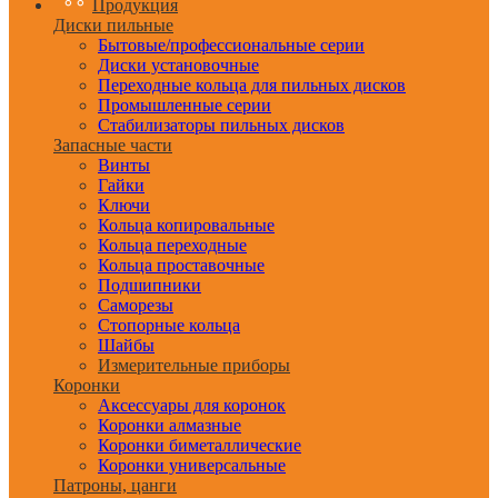
Продукция
Диски пильные
Бытовые/профессиональные серии
Диски установочные
Переходные кольца для пильных дисков
Промышленные серии
Стабилизаторы пильных дисков
Запасные части
Винты
Гайки
Ключи
Кольца копировальные
Кольца переходные
Кольца проставочные
Подшипники
Саморезы
Стопорные кольца
Шайбы
Измерительные приборы
Коронки
Аксессуары для коронок
Коронки алмазные
Коронки биметаллические
Коронки универсальные
Патроны, цанги