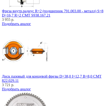
Фреза внутр.радиус R=2 (подшипник 791.003.00 - металл) S=8
D=16,7 R=2 CMT S938.167.21
3 955 р.
Подобрать аналог
Диск пазовый для концевой фрезы D=38,0 I=12,7 B=8,0 CMT
822.029.11
3 721 р.
Подобрать аналог