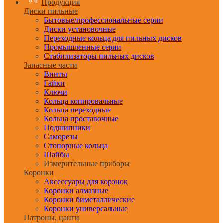
Продукция
Диски пильные
Бытовые/профессиональные серии
Диски установочные
Переходные кольца для пильных дисков
Промышленные серии
Стабилизаторы пильных дисков
Запасные части
Винты
Гайки
Ключи
Кольца копировальные
Кольца переходные
Кольца проставочные
Подшипники
Саморезы
Стопорные кольца
Шайбы
Измерительные приборы
Коронки
Аксессуары для коронок
Коронки алмазные
Коронки биметаллические
Коронки универсальные
Патроны, цанги