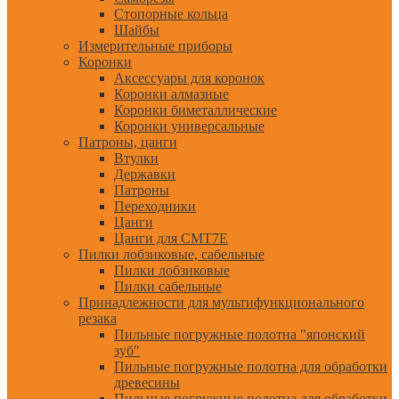
Стопорные кольца
Шайбы
Измерительные приборы
Коронки
Аксессуары для коронок
Коронки алмазные
Коронки биметаллические
Коронки универсальные
Патроны, цанги
Втулки
Державки
Патроны
Переходники
Цанги
Цанги для CMT7E
Пилки лобзиковые, сабельные
Пилки лобзиковые
Пилки сабельные
Принадлежности для мультифункционального
резака
Пильные погружные полотна "японский
зуб"
Пильные погружные полотна для обработки
древесины
Пильные погружные полотна для обработки