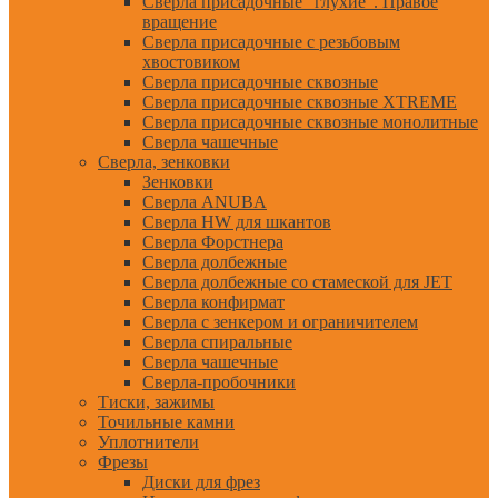
Сверла присадочные "глухие". Правое
вращение
Сверла присадочные с резьбовым
хвостовиком
Сверла присадочные сквозные
Сверла присадочные сквозные XTREME
Сверла присадочные сквозные монолитные
Сверла чашечные
Сверла, зенковки
Зенковки
Сверла ANUBA
Сверла HW для шкантов
Сверла Форстнера
Сверла долбежные
Сверла долбежные со стамеской для JET
Сверла конфирмат
Сверла с зенкером и ограничителем
Сверла спиральные
Сверла чашечные
Сверла-пробочники
Тиски, зажимы
Точильные камни
Уплотнители
Фрезы
Диски для фрез