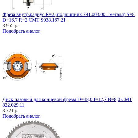
Фреза внутр.радиус R=2 (подшипник 791.003.00 - металл) S=8
D=16,7 R=2 CMT S938.167.21
3 955 р.
Подобрать аналог
Диск пазовый для концевой фрезы D=38,0 I=12,7 B=8,0 CMT
822.029.11
3 721 р.
Подобрать аналог