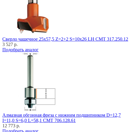
Cверло чашечное 25x57,5 Z=2+2 S=10x26 LH CMT 317.250.12
3 527 р.
Подобрать аналог
Алмазная обгонная фреза с нижним подшипником D=12,7
I=11,0 S=6,0 L=58,1 CMT 706.128.61
12 773 р.
Подобрать аналог