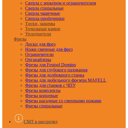
Сверла с зенкером и ограничителем
Сверла спиральные
Сверла чашечные
Сверла-пробочники
Тиски, зажимы
Точильные камни
Уплотнители
Фрезы
Диски для фрез
Ножи сменные для фрез
Ограничители
Органайзеры
Фрезы для Festool Domino
Фрезы для глубокого пазования
Фрезы для долбежного станка
Фрезы для дюбельного фрезера MAFELL
Фрезы для станков с ЧПУ
Фрезы комплекты
Фрезы концевые
Фрезы насадные со сменными ножами
Фрезы спиральные
CMT в рассрочку