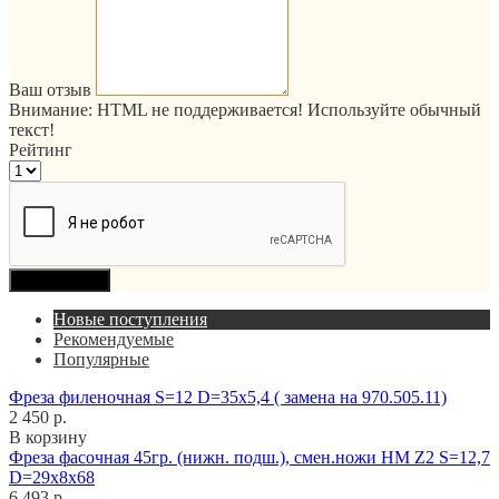
Ваш отзыв
Внимание:
HTML не поддерживается! Используйте обычный
текст!
Рейтинг
Продолжить
Новые поступления
Рекомендуемые
Популярные
Фреза филеночная S=12 D=35x5,4 ( замена на 970.505.11)
2 450 р.
В корзину
Фреза фасочная 45гр. (нижн. подш.), смен.ножи HM Z2 S=12,7
D=29x8x68
6 493 р.