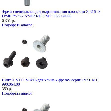
Фреза специальная для выравнивания плоскости Z=2 S=8
D=40 I=7/8,2 A=40° RH CMT S922.04066
6 351 р.
Подобрать аналог
Винт 4_STEI M8x16 для клина к фрезам серии 692 CMT
990.064.00
359 р.
Подобрать аналог