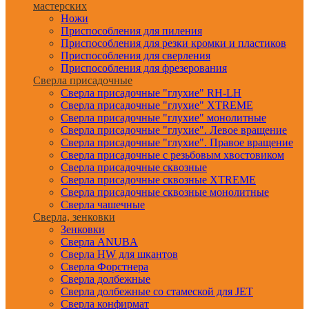
мастерских
Ножи
Приспособления для пиления
Приспособления для резки кромки и пластиков
Приспособления для сверления
Приспособления для фрезерования
Сверла присадочные
Сверла присадочные "глухие" RH-LH
Сверла присадочные "глухие" XTREME
Сверла присадочные "глухие" монолитные
Сверла присадочные "глухие". Левое вращение
Сверла присадочные "глухие". Правое вращение
Сверла присадочные с резьбовым хвостовиком
Сверла присадочные сквозные
Сверла присадочные сквозные XTREME
Сверла присадочные сквозные монолитные
Сверла чашечные
Сверла, зенковки
Зенковки
Сверла ANUBA
Сверла HW для шкантов
Сверла Форстнера
Сверла долбежные
Сверла долбежные со стамеской для JET
Сверла конфирмат