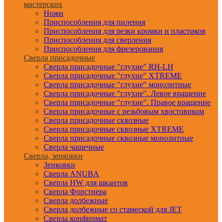
мастерских
Ножи
Приспособления для пиления
Приспособления для резки кромки и пластиков
Приспособления для сверления
Приспособления для фрезерования
Сверла присадочные
Сверла присадочные "глухие" RH-LH
Сверла присадочные "глухие" XTREME
Сверла присадочные "глухие" монолитные
Сверла присадочные "глухие". Левое вращение
Сверла присадочные "глухие". Правое вращение
Сверла присадочные с резьбовым хвостовиком
Сверла присадочные сквозные
Сверла присадочные сквозные XTREME
Сверла присадочные сквозные монолитные
Сверла чашечные
Сверла, зенковки
Зенковки
Сверла ANUBA
Сверла HW для шкантов
Сверла Форстнера
Сверла долбежные
Сверла долбежные со стамеской для JET
Сверла конфирмат