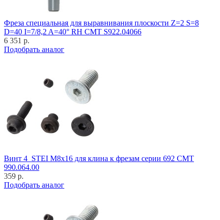
Фреза специальная для выравнивания плоскости Z=2 S=8
D=40 I=7/8,2 A=40° RH CMT S922.04066
6 351 р.
Подобрать аналог
Винт 4_STEI M8x16 для клина к фрезам серии 692 CMT
990.064.00
359 р.
Подобрать аналог