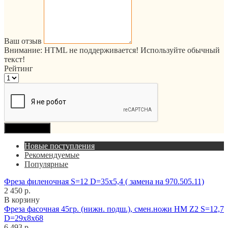
Ваш отзыв
Внимание:
HTML не поддерживается! Используйте обычный
текст!
Рейтинг
Продолжить
Новые поступления
Рекомендуемые
Популярные
Фреза филеночная S=12 D=35x5,4 ( замена на 970.505.11)
2 450 р.
В корзину
Фреза фасочная 45гр. (нижн. подш.), смен.ножи HM Z2 S=12,7
D=29x8x68
6 493 р.