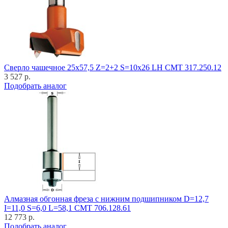
Cверло чашечное 25x57,5 Z=2+2 S=10x26 LH CMT 317.250.12
3 527 р.
Подобрать аналог
Алмазная обгонная фреза с нижним подшипником D=12,7
I=11,0 S=6,0 L=58,1 CMT 706.128.61
12 773 р.
Подобрать аналог