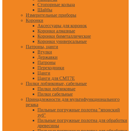
Стопорные кольца
Шайбы
Измерительные приборы
Коронки
Аксессуары для коронок
Коронки алмазные
Коронки биметаллические
Коронки универсальные
Патроны, цанги
Втулки
Державки
Патроны
Переходники
Цанги
Цанги для CMT7E
Пилки лобзиковые, сабельные
Пилки лобзиковые
Пилки сабельные
Принадлежности для мультифункционального
резака
Пильные погружные полотна "японский
зуб"
Пильные погружные полотна для обработки
древесины
Пильные погружные полотна для обработки