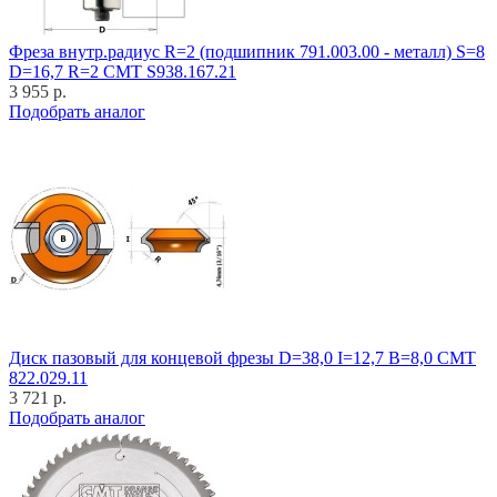
Фреза внутр.радиус R=2 (подшипник 791.003.00 - металл) S=8
D=16,7 R=2 CMT S938.167.21
3 955 р.
Подобрать аналог
Диск пазовый для концевой фрезы D=38,0 I=12,7 B=8,0 CMT
822.029.11
3 721 р.
Подобрать аналог