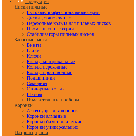
Продукция
Диски пильные
Бытовые/профессиональные серии
Диски установочные
Переходные кольца для пильных дисков
Промышленные серии
Стабилизаторы пильных дисков
Запасные части
Винты
Гайки
Ключи
Кольца копировальные
Кольца переходные
Кольца проставочные
Подшипники
Саморезы
Стопорные кольца
Шайбы
Измерительные приборы
Коронки
Аксессуары для коронок
Коронки алмазные
Коронки биметаллические
Коронки универсальные
Патроны, цанги