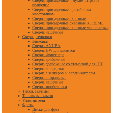
Сверла присадочные "глухие". Правое
вращение
Сверла присадочные с резьбовым
хвостовиком
Сверла присадочные сквозные
Сверла присадочные сквозные XTREME
Сверла присадочные сквозные монолитные
Сверла чашечные
Сверла, зенковки
Зенковки
Сверла ANUBA
Сверла HW для шкантов
Сверла Форстнера
Сверла долбежные
Сверла долбежные со стамеской для JET
Сверла конфирмат
Сверла с зенкером и ограничителем
Сверла спиральные
Сверла чашечные
Сверла-пробочники
Тиски, зажимы
Точильные камни
Уплотнители
Фрезы
Диски для фрез