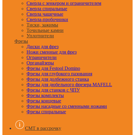
Сверла с зенкером и ограничителем
Сверла спиральные
Сверла чашечные
Сверла-пробочники
Тиски, зажимы
Точильные камни
Уплотнители
Фрезы
Диски для фрез
Ножи сменные для фрез
Ограничители
Органайзеры
Фрезы для Festool Domino
Фрезы для глубокого пазования
Фрезы для долбежного станка
Фрезы для дюбельного фрезера MAFELL
Фрезы для станков с ЧПУ
Фрезы комплекты
Фрезы концевые
Фрезы насадные со сменными ножами
Фрезы спиральные
CMT в рассрочку