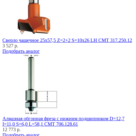
Cверло чашечное 25x57,5 Z=2+2 S=10x26 LH CMT 317.250.12
3 527 р.
Подобрать аналог
Алмазная обгонная фреза с нижним подшипником D=12,7
I=11,0 S=6,0 L=58,1 CMT 706.128.61
12 773 р.
Подобрать аналог