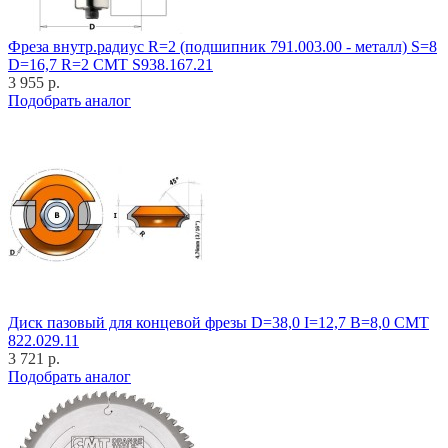
Фреза внутр.радиус R=2 (подшипник 791.003.00 - металл) S=8
D=16,7 R=2 CMT S938.167.21
3 955 р.
Подобрать аналог
Диск пазовый для концевой фрезы D=38,0 I=12,7 B=8,0 CMT
822.029.11
3 721 р.
Подобрать аналог