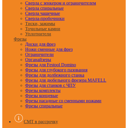
Сверла с зенкером и ограничителем
Сверла спиральные
Сверла чашечные
Сверла-пробочники
Тиски, зажимы
Точильные камни
Уплотнители
Фрезы
Диски для фрез
Ножи сменные для фрез
Ограничители
Органайзеры
Фрезы для Festool Domino
Фрезы для глубокого пазования
Фрезы для долбежного станка
Фрезы для дюбельного фрезера MAFELL
Фрезы для станков с ЧПУ
Фрезы комплекты
Фрезы концевые
Фрезы насадные со сменными ножами
Фрезы спиральные
CMT в рассрочку