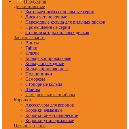
Продукция
Диски пильные
Бытовые/профессиональные серии
Диски установочные
Переходные кольца для пильных дисков
Промышленные серии
Стабилизаторы пильных дисков
Запасные части
Винты
Гайки
Ключи
Кольца копировальные
Кольца переходные
Кольца проставочные
Подшипники
Саморезы
Стопорные кольца
Шайбы
Измерительные приборы
Коронки
Аксессуары для коронок
Коронки алмазные
Коронки биметаллические
Коронки универсальные
Патроны, цанги