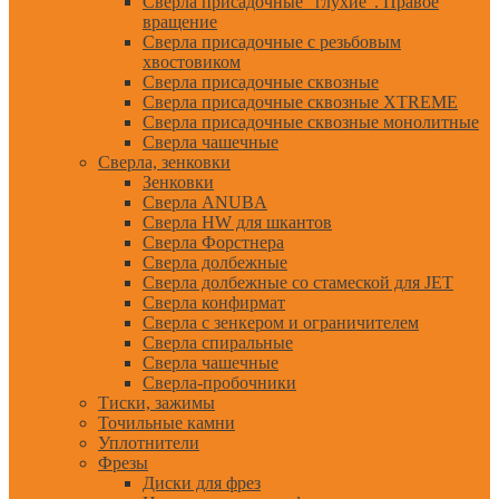
Сверла присадочные "глухие". Правое
вращение
Сверла присадочные с резьбовым
хвостовиком
Сверла присадочные сквозные
Сверла присадочные сквозные XTREME
Сверла присадочные сквозные монолитные
Сверла чашечные
Сверла, зенковки
Зенковки
Сверла ANUBA
Сверла HW для шкантов
Сверла Форстнера
Сверла долбежные
Сверла долбежные со стамеской для JET
Сверла конфирмат
Сверла с зенкером и ограничителем
Сверла спиральные
Сверла чашечные
Сверла-пробочники
Тиски, зажимы
Точильные камни
Уплотнители
Фрезы
Диски для фрез