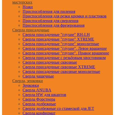
мастерских
Ножи
Приспособления для пиления
Приспособления для резки кромки и пластиков
Приспособления для сверления
Приспособления для фрезерования
Сверла присадочные
Сверла присадочные "глухие" RH-LH
Сверла присадочные "глухие" XTREME
Сверла присадочные "глухие" монолитные
Сверла присадочные "глухие". Левое вращение
Сверла присадочные "глухие". Правое вращение
Сверла присадочные с резьбовым хвостовиком
Сверла присадочные сквозные
Сверла присадочные сквозные XTREME
Сверла присадочные сквозные монолитные
Сверла чашечные
Сверла, зенковки
Зенковки
Сверла ANUBA
Сверла HW для шкантов
Сверла Форстнера
Сверла долбежные
Сверла долбежные со стамеской для JET
Сверла конфирмат