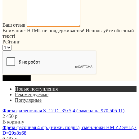
Ваш отзыв
Внимание:
HTML не поддерживается! Используйте обычный
текст!
Рейтинг
Продолжить
Новые поступления
Рекомендуемые
Популярные
Фреза филеночная S=12 D=35x5,4 ( замена на 970.505.11)
2 450 р.
В корзину
Фреза фасочная 45гр. (нижн. подш.), смен.ножи HM Z2 S=12,7
D=29x8x68
6 493 р.