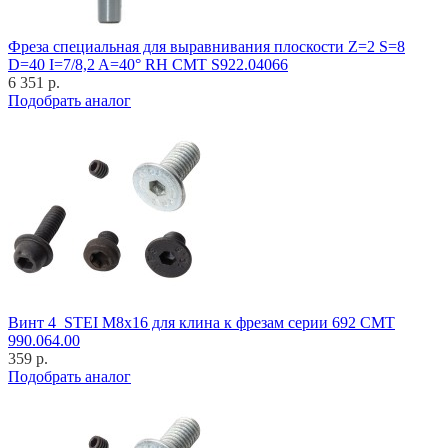
Фреза специальная для выравнивания плоскости Z=2 S=8
D=40 I=7/8,2 A=40° RH CMT S922.04066
6 351 р.
Подобрать аналог
Винт 4_STEI M8x16 для клина к фрезам серии 692 CMT
990.064.00
359 р.
Подобрать аналог