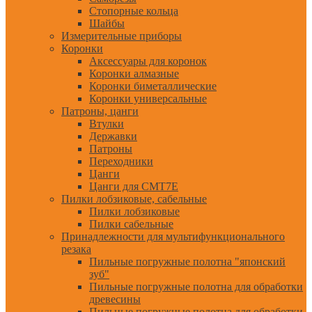
Стопорные кольца
Шайбы
Измерительные приборы
Коронки
Аксессуары для коронок
Коронки алмазные
Коронки биметаллические
Коронки универсальные
Патроны, цанги
Втулки
Державки
Патроны
Переходники
Цанги
Цанги для CMT7E
Пилки лобзиковые, сабельные
Пилки лобзиковые
Пилки сабельные
Принадлежности для мультифункционального
резака
Пильные погружные полотна "японский
зуб"
Пильные погружные полотна для обработки
древесины
Пильные погружные полотна для обработки