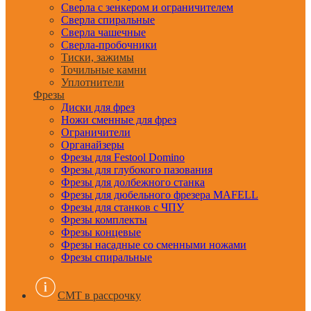
Сверла с зенкером и ограничителем
Сверла спиральные
Сверла чашечные
Сверла-пробочники
Тиски, зажимы
Точильные камни
Уплотнители
Фрезы
Диски для фрез
Ножи сменные для фрез
Ограничители
Органайзеры
Фрезы для Festool Domino
Фрезы для глубокого пазования
Фрезы для долбежного станка
Фрезы для дюбельного фрезера MAFELL
Фрезы для станков с ЧПУ
Фрезы комплекты
Фрезы концевые
Фрезы насадные со сменными ножами
Фрезы спиральные
CMT в рассрочку