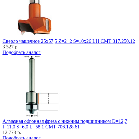
Cверло чашечное 25x57,5 Z=2+2 S=10x26 LH CMT 317.250.12
3 527 р.
Подобрать аналог
Алмазная обгонная фреза с нижним подшипником D=12,7
I=11,0 S=6,0 L=58,1 CMT 706.128.61
12 773 р.
Подобрать аналог