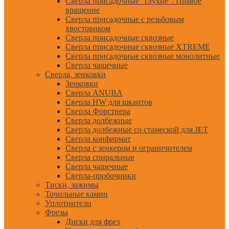
Сверла присадочные "глухие". Правое
вращение
Сверла присадочные с резьбовым
хвостовиком
Сверла присадочные сквозные
Сверла присадочные сквозные XTREME
Сверла присадочные сквозные монолитные
Сверла чашечные
Сверла, зенковки
Зенковки
Сверла ANUBA
Сверла HW для шкантов
Сверла Форстнера
Сверла долбежные
Сверла долбежные со стамеской для JET
Сверла конфирмат
Сверла с зенкером и ограничителем
Сверла спиральные
Сверла чашечные
Сверла-пробочники
Тиски, зажимы
Точильные камни
Уплотнители
Фрезы
Диски для фрез