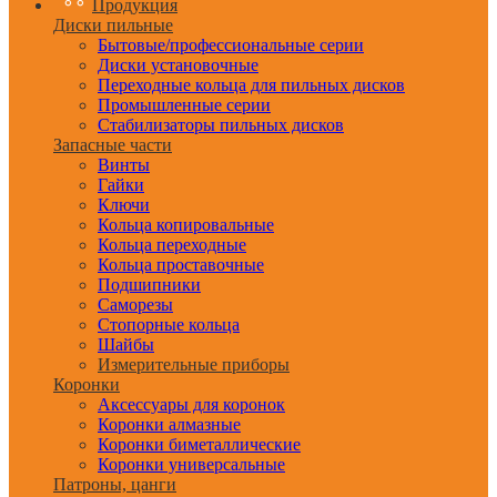
Продукция
Диски пильные
Бытовые/профессиональные серии
Диски установочные
Переходные кольца для пильных дисков
Промышленные серии
Стабилизаторы пильных дисков
Запасные части
Винты
Гайки
Ключи
Кольца копировальные
Кольца переходные
Кольца проставочные
Подшипники
Саморезы
Стопорные кольца
Шайбы
Измерительные приборы
Коронки
Аксессуары для коронок
Коронки алмазные
Коронки биметаллические
Коронки универсальные
Патроны, цанги