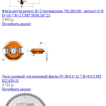
Фреза внутр.радиус R=2 (подшипник 791.003.00 - металл) S=8
D=16,7 R=2 CMT S938.167.21
3 955 р.
Подобрать аналог
Диск пазовый для концевой фрезы D=38,0 I=12,7 B=8,0 CMT
822.029.11
3 721 р.
Подобрать аналог