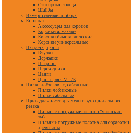
Стопорные кольца
Шайбы
Измерительные приборы
Коронки
Аксессуары для коронок
Коронки алмазные
Коронки биметаллические
Коронки универсальные
Патроны, цанги
Втулки
Державки
Патроны
Переходники
Цанги
Цанги для CMT7E
Пилки лобзиковые, сабельные
Пилки лобзиковые
Пилки сабельные
Принадлежности для мультифункционального
резака
Пильные погружные полотна "японский
зуб"
Пильные погружные полотна для обработки
древесины
Пильные погружные полотна для обработки