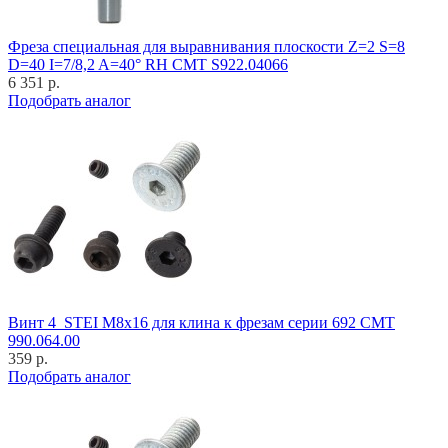
Фреза специальная для выравнивания плоскости Z=2 S=8
D=40 I=7/8,2 A=40° RH CMT S922.04066
6 351 р.
Подобрать аналог
Винт 4_STEI M8x16 для клина к фрезам серии 692 CMT
990.064.00
359 р.
Подобрать аналог