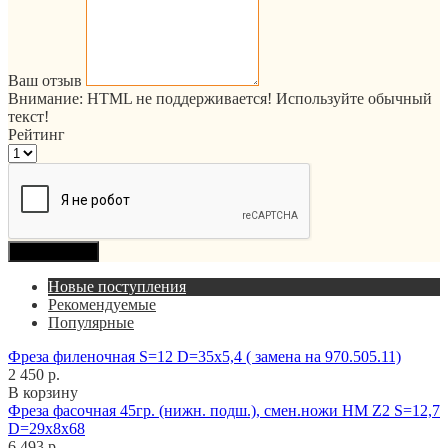
Ваш отзыв
Внимание:
HTML не поддерживается! Используйте обычный
текст!
Рейтинг
Продолжить
Новые поступления
Рекомендуемые
Популярные
Фреза филеночная S=12 D=35x5,4 ( замена на 970.505.11)
2 450 р.
В корзину
Фреза фасочная 45гр. (нижн. подш.), смен.ножи HM Z2 S=12,7
D=29x8x68
6 493 р.