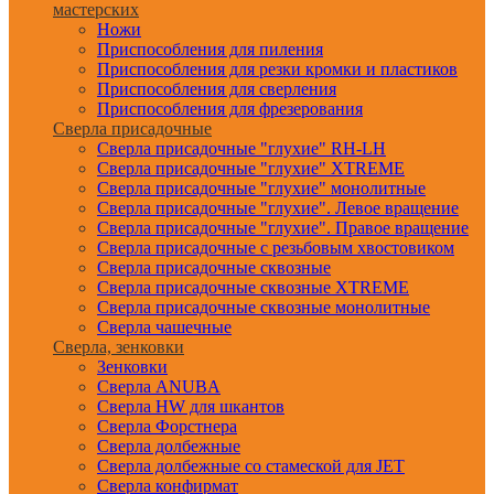
мастерских
Ножи
Приспособления для пиления
Приспособления для резки кромки и пластиков
Приспособления для сверления
Приспособления для фрезерования
Сверла присадочные
Сверла присадочные "глухие" RH-LH
Сверла присадочные "глухие" XTREME
Сверла присадочные "глухие" монолитные
Сверла присадочные "глухие". Левое вращение
Сверла присадочные "глухие". Правое вращение
Сверла присадочные с резьбовым хвостовиком
Сверла присадочные сквозные
Сверла присадочные сквозные XTREME
Сверла присадочные сквозные монолитные
Сверла чашечные
Сверла, зенковки
Зенковки
Сверла ANUBA
Сверла HW для шкантов
Сверла Форстнера
Сверла долбежные
Сверла долбежные со стамеской для JET
Сверла конфирмат