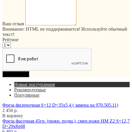
Ваш отзыв
Внимание:
HTML не поддерживается! Используйте обычный
текст!
Рейтинг
Продолжить
Новые поступления
Рекомендуемые
Популярные
Фреза филеночная S=12 D=35x5,4 ( замена на 970.505.11)
2 450 р.
В корзину
Фреза фасочная 45гр. (нижн. подш.), смен.ножи HM Z2 S=12,7
D=29x8x68
6 493 р.