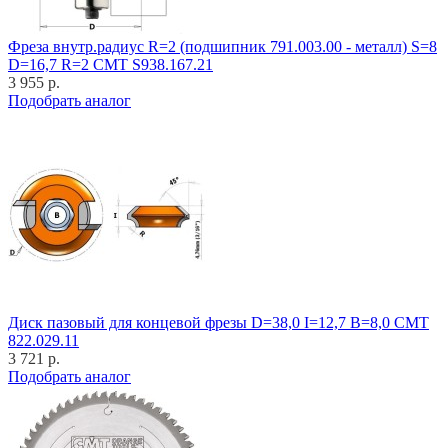
Фреза внутр.радиус R=2 (подшипник 791.003.00 - металл) S=8
D=16,7 R=2 CMT S938.167.21
3 955 р.
Подобрать аналог
Диск пазовый для концевой фрезы D=38,0 I=12,7 B=8,0 CMT
822.029.11
3 721 р.
Подобрать аналог