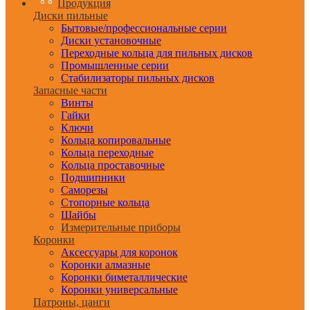
Продукция
Диски пильные
Бытовые/профессиональные серии
Диски установочные
Переходные кольца для пильных дисков
Промышленные серии
Стабилизаторы пильных дисков
Запасные части
Винты
Гайки
Ключи
Кольца копировальные
Кольца переходные
Кольца проставочные
Подшипники
Саморезы
Стопорные кольца
Шайбы
Измерительные приборы
Коронки
Аксессуары для коронок
Коронки алмазные
Коронки биметаллические
Коронки универсальные
Патроны, цанги