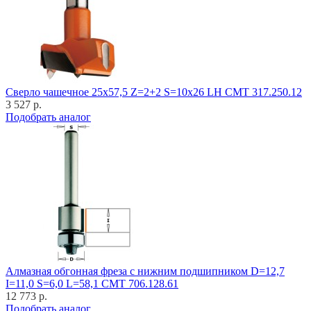
Cверло чашечное 25x57,5 Z=2+2 S=10x26 LH CMT 317.250.12
3 527 р.
Подобрать аналог
Алмазная обгонная фреза с нижним подшипником D=12,7
I=11,0 S=6,0 L=58,1 CMT 706.128.61
12 773 р.
Подобрать аналог