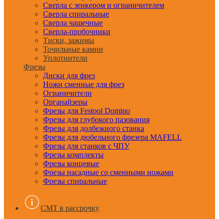
Сверла с зенкером и ограничителем
Сверла спиральные
Сверла чашечные
Сверла-пробочники
Тиски, зажимы
Точильные камни
Уплотнители
Фрезы
Диски для фрез
Ножи сменные для фрез
Ограничители
Органайзеры
Фрезы для Festool Domino
Фрезы для глубокого пазования
Фрезы для долбежного станка
Фрезы для дюбельного фрезера MAFELL
Фрезы для станков с ЧПУ
Фрезы комплекты
Фрезы концевые
Фрезы насадные со сменными ножами
Фрезы спиральные
CMT в рассрочку