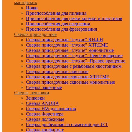
мастерских
Ножи
Приспособления для пиления
Приспособления для резки кромки и пластиков
Приспособления для сверления
Приспособления для фрезерования
Сверла присадочные
Сверла присадочные "глухие" RH-LH
Сверла присадочные "глухие" XTREME
Сверла присадочные "глухие" монолитные
Сверла присадочные "глухие". Левое вращение
Сверла присадочные "глухие". Правое вращение
Сверла присадочные с резьбовым хвостовиком
Сверла присадочные сквозные
Сверла присадочные сквозные XTREME
Сверла присадочные сквозные монолитные
Сверла чашечные
Сверла, зенковки
Зенковки
Сверла ANUBA
Сверла HW для шкантов
Сверла Форстнера
Сверла долбежные
Сверла долбежные со стамеской для JET
Сверла конфирмат