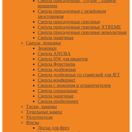
Сверла присадочные "глухие". Правое
вращение
Сверла присадочные с резьбовым
хвостовиком
Сверла присадочные сквозные
Сверла присадочные сквозные XTREME
Сверла присадочные сквозные монолитные
Сверла чашечные
Сверла, зенковки
Зенковки
Сверла ANUBA
Сверла HW для шкантов
Сверла Форстнера
Сверла долбежные
Сверла долбежные со стамеской для JET
Сверла конфирмат
Сверла с зенкером и ограничителем
Сверла спиральные
Сверла чашечные
Сверла-пробочники
Тиски, зажимы
Точильные камни
Уплотнители
Фрезы
Диски для фрез