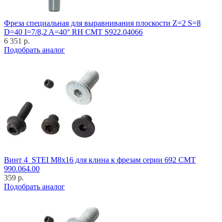
Фреза специальная для выравнивания плоскости Z=2 S=8
D=40 I=7/8,2 A=40° RH CMT S922.04066
6 351 р.
Подобрать аналог
Винт 4_STEI M8x16 для клина к фрезам серии 692 CMT
990.064.00
359 р.
Подобрать аналог