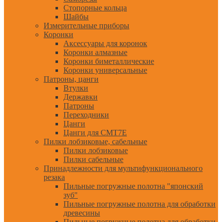
Стопорные кольца
Шайбы
Измерительные приборы
Коронки
Аксессуары для коронок
Коронки алмазные
Коронки биметаллические
Коронки универсальные
Патроны, цанги
Втулки
Державки
Патроны
Переходники
Цанги
Цанги для CMT7E
Пилки лобзиковые, сабельные
Пилки лобзиковые
Пилки сабельные
Принадлежности для мультифункционального
резака
Пильные погружные полотна "японский
зуб"
Пильные погружные полотна для обработки
древесины
Пильные погружные полотна для обработки