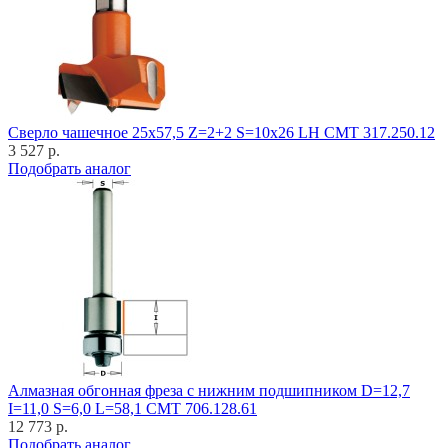
Cверло чашечное 25x57,5 Z=2+2 S=10x26 LH CMT 317.250.12
3 527 р.
Подобрать аналог
Алмазная обгонная фреза с нижним подшипником D=12,7
I=11,0 S=6,0 L=58,1 CMT 706.128.61
12 773 р.
Подобрать аналог