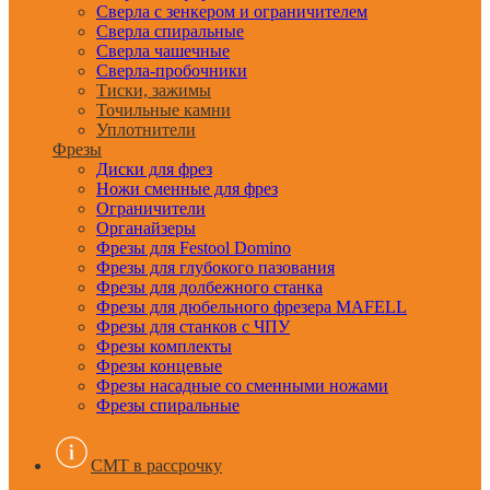
Сверла с зенкером и ограничителем
Сверла спиральные
Сверла чашечные
Сверла-пробочники
Тиски, зажимы
Точильные камни
Уплотнители
Фрезы
Диски для фрез
Ножи сменные для фрез
Ограничители
Органайзеры
Фрезы для Festool Domino
Фрезы для глубокого пазования
Фрезы для долбежного станка
Фрезы для дюбельного фрезера MAFELL
Фрезы для станков с ЧПУ
Фрезы комплекты
Фрезы концевые
Фрезы насадные со сменными ножами
Фрезы спиральные
CMT в рассрочку