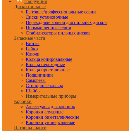
Продукция
Диски пильные
Бытовые/профессиональные серии
Диски установочные
Переходные кольца для пильных дисков
Промышленные серии
Стабилизаторы пильных дисков
Запасные части
Винты
Гайки
Ключи
Кольца копировальные
Кольца переходные
Кольца проставочные
Подшипники
Саморезы
Стопорные кольца
Шайбы
Измерительные приборы
Коронки
Аксессуары для коронок
Коронки алмазные
Коронки биметаллические
Коронки универсальные
Патроны, цанги