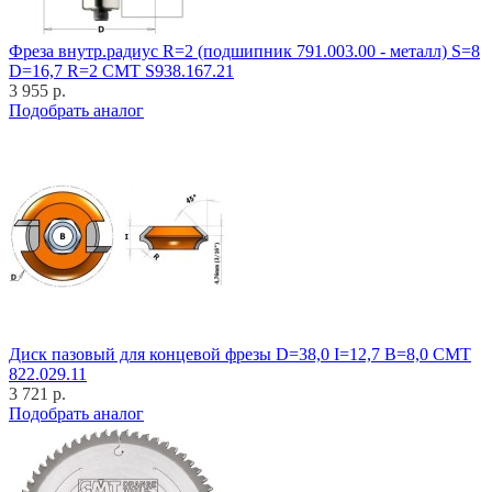
Фреза внутр.радиус R=2 (подшипник 791.003.00 - металл) S=8
D=16,7 R=2 CMT S938.167.21
3 955 р.
Подобрать аналог
Диск пазовый для концевой фрезы D=38,0 I=12,7 B=8,0 CMT
822.029.11
3 721 р.
Подобрать аналог