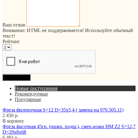
Ваш отзыв
Внимание:
HTML не поддерживается! Используйте обычный
текст!
Рейтинг
Продолжить
Новые поступления
Рекомендуемые
Популярные
Фреза филеночная S=12 D=35x5,4 ( замена на 970.505.11)
2 450 р.
В корзину
Фреза фасочная 45гр. (нижн. подш.), смен.ножи HM Z2 S=12,7
D=29x8x68
6 493 р.