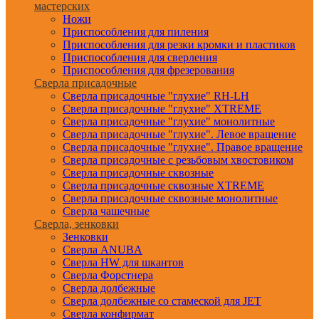
мастерских
Ножи
Приспособления для пиления
Приспособления для резки кромки и пластиков
Приспособления для сверления
Приспособления для фрезерования
Сверла присадочные
Сверла присадочные "глухие" RH-LH
Сверла присадочные "глухие" XTREME
Сверла присадочные "глухие" монолитные
Сверла присадочные "глухие". Левое вращение
Сверла присадочные "глухие". Правое вращение
Сверла присадочные с резьбовым хвостовиком
Сверла присадочные сквозные
Сверла присадочные сквозные XTREME
Сверла присадочные сквозные монолитные
Сверла чашечные
Сверла, зенковки
Зенковки
Сверла ANUBA
Сверла HW для шкантов
Сверла Форстнера
Сверла долбежные
Сверла долбежные со стамеской для JET
Сверла конфирмат