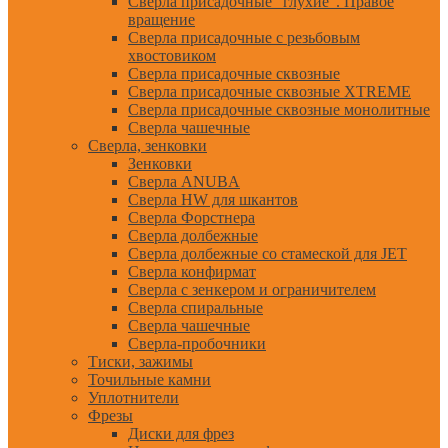
Сверла присадочные "глухие". Правое
вращение
Сверла присадочные с резьбовым
хвостовиком
Сверла присадочные сквозные
Сверла присадочные сквозные XTREME
Сверла присадочные сквозные монолитные
Сверла чашечные
Сверла, зенковки
Зенковки
Сверла ANUBA
Сверла HW для шкантов
Сверла Форстнера
Сверла долбежные
Сверла долбежные со стамеской для JET
Сверла конфирмат
Сверла с зенкером и ограничителем
Сверла спиральные
Сверла чашечные
Сверла-пробочники
Тиски, зажимы
Точильные камни
Уплотнители
Фрезы
Диски для фрез