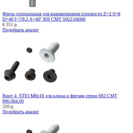
Фреза специальная для выравнивания плоскости Z=2 S=8
D=40 I=7/8,2 A=40° RH CMT S922.04066
6 351 р.
Подобрать аналог
Винт 4_STEI M8x16 для клина к фрезам серии 692 CMT
990.064.00
359 р.
Подобрать аналог