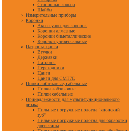
Стопорные кольца
Шайбы
Измерительные приборы
Коронки
Аксессуары для коронок
Коронки алмазные
Коронки биметаллические
Коронки универсальные
Патроны, цанги
Втулки
Державки
Патроны
Переходники
Цанги
Цанги для CMT7E
Пилки лобзиковые, сабельные
Пилки лобзиковые
Пилки сабельные
Принадлежности для мультифункционального
резака
Пильные погружные полотна "японский
зуб"
Пильные погружные полотна для обработки
древесины
Пильные погружные полотна для обработки