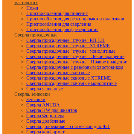
мастерских
Ножи
Приспособления для пиления
Приспособления для резки кромки и пластиков
Приспособления для сверления
Приспособления для фрезерования
Сверла присадочные
Сверла присадочные "глухие" RH-LH
Сверла присадочные "глухие" XTREME
Сверла присадочные "глухие" монолитные
Сверла присадочные "глухие". Левое вращение
Сверла присадочные "глухие". Правое вращение
Сверла присадочные с резьбовым хвостовиком
Сверла присадочные сквозные
Сверла присадочные сквозные XTREME
Сверла присадочные сквозные монолитные
Сверла чашечные
Сверла, зенковки
Зенковки
Сверла ANUBA
Сверла HW для шкантов
Сверла Форстнера
Сверла долбежные
Сверла долбежные со стамеской для JET
Сверла конфирмат