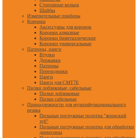
Стопорные кольца
Шайбы
Измерительные приборы
Коронки
Аксессуары для коронок
Коронки алмазные
Коронки биметаллические
Коронки универсальные
Патроны, цанги
Втулки
Державки
Патроны
Переходники
Цанги
Цанги для CMT7E
Пилки лобзиковые, сабельные
Пилки лобзиковые
Пилки сабельные
Принадлежности для мультифункционального
резака
Пильные погружные полотна "японский
зуб"
Пильные погружные полотна для обработки
древесины
Пильные погружные полотна для обработки