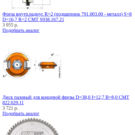
Фреза внутр.радиус R=2 (подшипник 791.003.00 - металл) S=8
D=16,7 R=2 CMT S938.167.21
3 955 р.
Подобрать аналог
Диск пазовый для концевой фрезы D=38,0 I=12,7 B=8,0 CMT
822.029.11
3 721 р.
Подобрать аналог