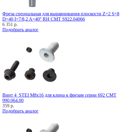
Фреза специальная для выравнивания плоскости Z=2 S=8
D=40 I=7/8,2 A=40° RH CMT S922.04066
6 351 р.
Подобрать аналог
Винт 4_STEI M8x16 для клина к фрезам серии 692 CMT
990.064.00
359 р.
Подобрать аналог