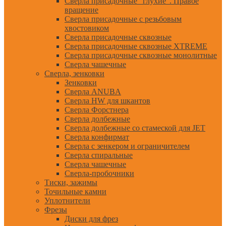
Сверла присадочные "глухие". Правое
вращение
Сверла присадочные с резьбовым
хвостовиком
Сверла присадочные сквозные
Сверла присадочные сквозные XTREME
Сверла присадочные сквозные монолитные
Сверла чашечные
Сверла, зенковки
Зенковки
Сверла ANUBA
Сверла HW для шкантов
Сверла Форстнера
Сверла долбежные
Сверла долбежные со стамеской для JET
Сверла конфирмат
Сверла с зенкером и ограничителем
Сверла спиральные
Сверла чашечные
Сверла-пробочники
Тиски, зажимы
Точильные камни
Уплотнители
Фрезы
Диски для фрез