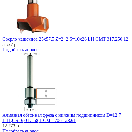
Cверло чашечное 25x57,5 Z=2+2 S=10x26 LH CMT 317.250.12
3 527 р.
Подобрать аналог
Алмазная обгонная фреза с нижним подшипником D=12,7
I=11,0 S=6,0 L=58,1 CMT 706.128.61
12 773 р.
Подобрать аналог