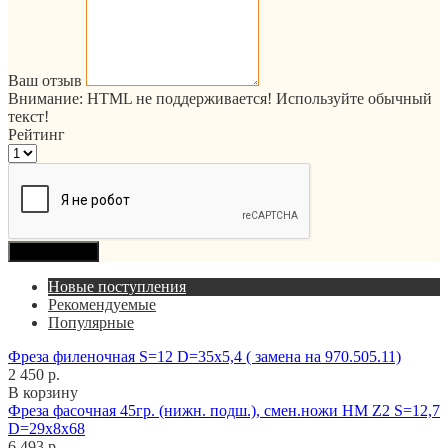
Ваш отзыв
Внимание:
HTML не поддерживается! Используйте обычный
текст!
Рейтинг
Продолжить
Новые поступления
Рекомендуемые
Популярные
Фреза филеночная S=12 D=35x5,4 ( замена на 970.505.11)
2 450 р.
В корзину
Фреза фасочная 45гр. (нижн. подш.), смен.ножи HM Z2 S=12,7
D=29x8x68
6 493 р.