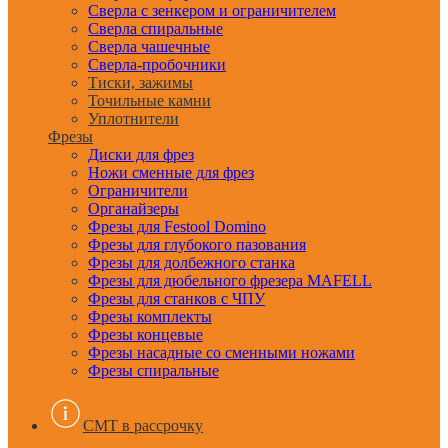
Сверла с зенкером и ограничителем
Сверла спиральные
Сверла чашечные
Сверла-пробочники
Тиски, зажимы
Точильные камни
Уплотнители
Фрезы
Диски для фрез
Ножи сменные для фрез
Ограничители
Органайзеры
Фрезы для Festool Domino
Фрезы для глубокого пазования
Фрезы для долбежного станка
Фрезы для дюбельного фрезера MAFELL
Фрезы для станков с ЧПУ
Фрезы комплекты
Фрезы концевые
Фрезы насадные со сменными ножами
Фрезы спиральные
CMT в рассрочку