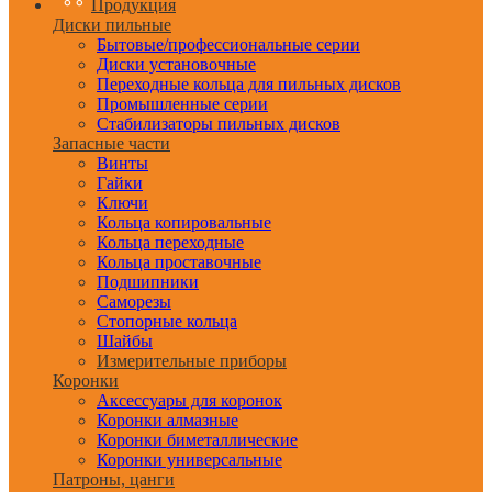
Продукция
Диски пильные
Бытовые/профессиональные серии
Диски установочные
Переходные кольца для пильных дисков
Промышленные серии
Стабилизаторы пильных дисков
Запасные части
Винты
Гайки
Ключи
Кольца копировальные
Кольца переходные
Кольца проставочные
Подшипники
Саморезы
Стопорные кольца
Шайбы
Измерительные приборы
Коронки
Аксессуары для коронок
Коронки алмазные
Коронки биметаллические
Коронки универсальные
Патроны, цанги