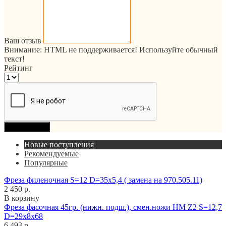
Ваш отзыв
Внимание:
HTML не поддерживается! Используйте обычный
текст!
Рейтинг
Продолжить
Новые поступления
Рекомендуемые
Популярные
Фреза филеночная S=12 D=35x5,4 ( замена на 970.505.11)
2 450 р.
В корзину
Фреза фасочная 45гр. (нижн. подш.), смен.ножи HM Z2 S=12,7
D=29x8x68
6 493 р.