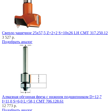
Cверло чашечное 25x57,5 Z=2+2 S=10x26 LH CMT 317.250.12
3 527 р.
Подобрать аналог
Алмазная обгонная фреза с нижним подшипником D=12,7
I=11,0 S=6,0 L=58,1 CMT 706.128.61
12 773 р.
Подобрать аналог