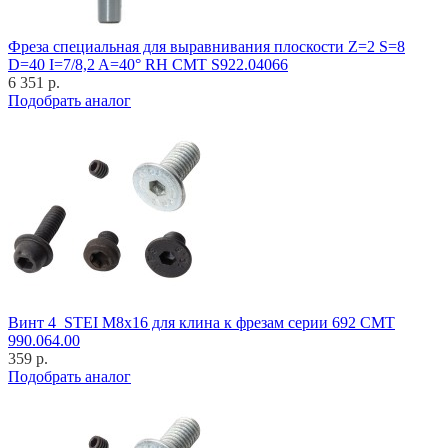
Фреза специальная для выравнивания плоскости Z=2 S=8
D=40 I=7/8,2 A=40° RH CMT S922.04066
6 351 р.
Подобрать аналог
Винт 4_STEI M8x16 для клина к фрезам серии 692 CMT
990.064.00
359 р.
Подобрать аналог