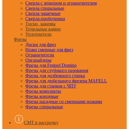
Сверла с зенкером и ограничителем
Сверла спиральные
Сверла чашечные
Сверла-пробочники
Тиски, зажимы
Точильные камни
Уплотнители
Фрезы
Диски для фрез
Ножи сменные для фрез
Ограничители
Органайзеры
Фрезы для Festool Domino
Фрезы для глубокого пазования
Фрезы для долбежного станка
Фрезы для дюбельного фрезера MAFELL
Фрезы для станков с ЧПУ
Фрезы комплекты
Фрезы концевые
Фрезы насадные со сменными ножами
Фрезы спиральные
CMT в рассрочку