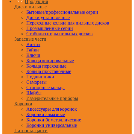
Продукция
Диски пильные
Бытовые/профессиональные серии
Диски установочные
Переходные кольца для пильных дисков
Промышленные серии
Стабилизаторы пильных дисков
Запасные части
Винты
Гайки
Ключи
Кольца копировальные
Кольца переходные
Кольца проставочные
Подшипники
Саморезы
Стопорные кольца
Шайбы
Измерительные приборы
Коронки
Аксессуары для коронок
Коронки алмазные
Коронки биметаллические
Коронки универсальные
Патроны, цанги