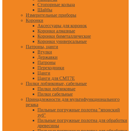
Стопорные кольца
Шайбы
Измерительные приборы
Коронки
Аксессуары для коронок
Коронки алмазные
Коронки биметаллические
Коронки универсальные
Патроны, цанги
Втулки
Державки
Патроны
Переходники
Цанги
Цанги для CMT7E
Пилки лобзиковые, сабельные
Пилки лобзиковые
Пилки сабельные
Принадлежности для мультифункционального
резака
Пильные погружные полотна "японский
зуб"
Пильные погружные полотна для обработки
древесины
Пильные погружные полотна для обработки