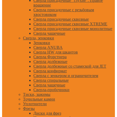
Сверла присадочные "глухие". Правое
вращение
Сверла присадочные с резьбовым
хвостовиком
Сверла присадочные сквозные
Сверла присадочные сквозные XTREME
Сверла присадочные сквозные монолитные
Сверла чашечные
Сверла, зенковки
Зенковки
Сверла ANUBA
Сверла HW для шкантов
Сверла Форстнера
Сверла долбежные
Сверла долбежные со стамеской для JET
Сверла конфирмат
Сверла с зенкером и ограничителем
Сверла спиральные
Сверла чашечные
Сверла-пробочники
Тиски, зажимы
Точильные камни
Уплотнители
Фрезы
Диски для фрез