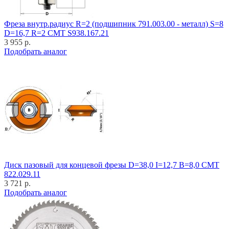
Фреза внутр.радиус R=2 (подшипник 791.003.00 - металл) S=8
D=16,7 R=2 CMT S938.167.21
3 955 р.
Подобрать аналог
Диск пазовый для концевой фрезы D=38,0 I=12,7 B=8,0 CMT
822.029.11
3 721 р.
Подобрать аналог