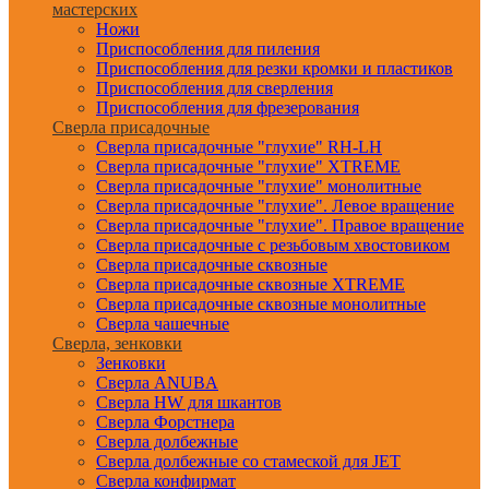
мастерских
Ножи
Приспособления для пиления
Приспособления для резки кромки и пластиков
Приспособления для сверления
Приспособления для фрезерования
Сверла присадочные
Сверла присадочные "глухие" RH-LH
Сверла присадочные "глухие" XTREME
Сверла присадочные "глухие" монолитные
Сверла присадочные "глухие". Левое вращение
Сверла присадочные "глухие". Правое вращение
Сверла присадочные с резьбовым хвостовиком
Сверла присадочные сквозные
Сверла присадочные сквозные XTREME
Сверла присадочные сквозные монолитные
Сверла чашечные
Сверла, зенковки
Зенковки
Сверла ANUBA
Сверла HW для шкантов
Сверла Форстнера
Сверла долбежные
Сверла долбежные со стамеской для JET
Сверла конфирмат