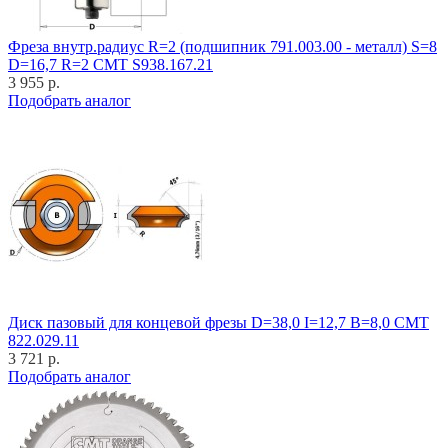
Фреза внутр.радиус R=2 (подшипник 791.003.00 - металл) S=8
D=16,7 R=2 CMT S938.167.21
3 955 р.
Подобрать аналог
Диск пазовый для концевой фрезы D=38,0 I=12,7 B=8,0 CMT
822.029.11
3 721 р.
Подобрать аналог