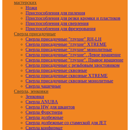
мастерских
Ножи
Приспособления для пиления
Приспособления для резки кромки и пластиков
Приспособления для сверления
Приспособления для фрезерования
Сверла присадочные
Сверла присадочные "глухие" RH-LH
Сверла присадочные "глухие" XTREME
Сверла присадочные "глухие" монолитные
Сверла присадочные "глухие". Левое вращение
Сверла присадочные "глухие". Правое вращение
Сверла присадочные с резьбовым хвостовиком
Сверла присадочные сквозные
Сверла присадочные сквозные XTREME
Сверла присадочные сквозные монолитные
Сверла чашечные
Сверла, зенковки
Зенковки
Сверла ANUBA
Сверла HW для шкантов
Сверла Форстнера
Сверла долбежные
Сверла долбежные со стамеской для JET
Сверла конфирмат