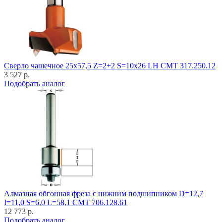
Cверло чашечное 25x57,5 Z=2+2 S=10x26 LH CMT 317.250.12
3 527 р.
Подобрать аналог
Алмазная обгонная фреза с нижним подшипником D=12,7
I=11,0 S=6,0 L=58,1 CMT 706.128.61
12 773 р.
Подобрать аналог