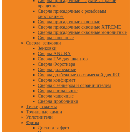
Сверла присадочные "глухие". Правое
вращение
Сверла присадочные с резьбовым
хвостовиком
Сверла присадочные сквозные
Сверла присадочные сквозные XTREME
Сверла присадочные сквозные монолитные
Сверла чашечные
Сверла, зенковки
Зенковки
Сверла ANUBA
Сверла HW для шкантов
Сверла Форстнера
Сверла долбежные
Сверла долбежные со стамеской для JET
Сверла конфирмат
Сверла с зенкером и ограничителем
Сверла спиральные
Сверла чашечные
Сверла-пробочники
Тиски, зажимы
Точильные камни
Уплотнители
Фрезы
Диски для фрез