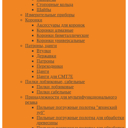
Стопорные кольца
Шайбы
Измерительные приборы
Коронки
Аксессуары для коронок
Коронки алмазные
Коронки биметаллические
Коронки универсальные
Патроны, цанги
Втулки
Державки
Патроны
Переходники
Цанги
Цанги для CMT7E
Пилки лобзиковые, сабельные
Пилки лобзиковые
Пилки сабельные
Принадлежности для мультифункционального
резака
Пильные погружные полотна "японский
зуб"
Пильные погружные полотна для обработки
древесины
Пильные погружные полотна для обработки