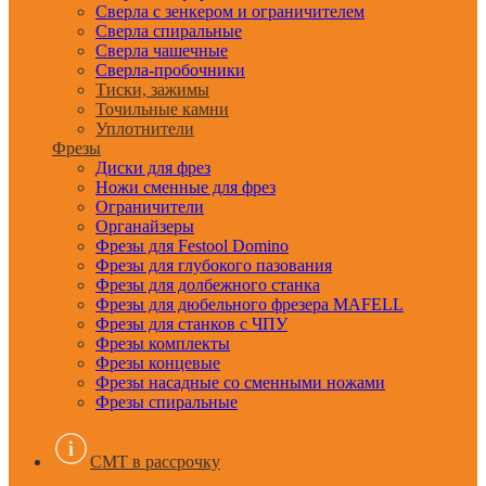
Сверла с зенкером и ограничителем
Сверла спиральные
Сверла чашечные
Сверла-пробочники
Тиски, зажимы
Точильные камни
Уплотнители
Фрезы
Диски для фрез
Ножи сменные для фрез
Ограничители
Органайзеры
Фрезы для Festool Domino
Фрезы для глубокого пазования
Фрезы для долбежного станка
Фрезы для дюбельного фрезера MAFELL
Фрезы для станков с ЧПУ
Фрезы комплекты
Фрезы концевые
Фрезы насадные со сменными ножами
Фрезы спиральные
CMT в рассрочку