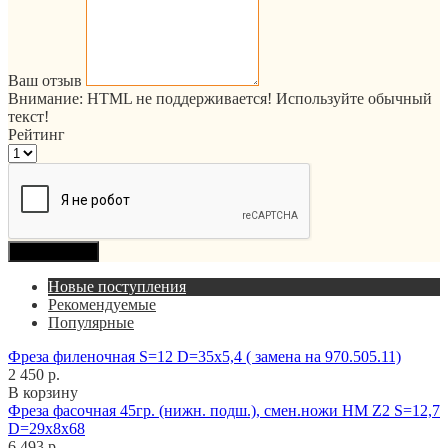
Ваш отзыв
Внимание:
HTML не поддерживается! Используйте обычный
текст!
Рейтинг
Продолжить
Новые поступления
Рекомендуемые
Популярные
Фреза филеночная S=12 D=35x5,4 ( замена на 970.505.11)
2 450 р.
В корзину
Фреза фасочная 45гр. (нижн. подш.), смен.ножи HM Z2 S=12,7
D=29x8x68
6 493 р.