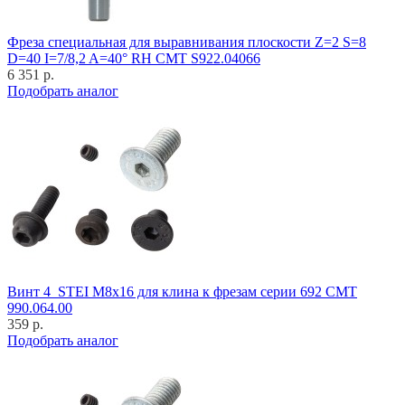
Фреза специальная для выравнивания плоскости Z=2 S=8
D=40 I=7/8,2 A=40° RH CMT S922.04066
6 351 р.
Подобрать аналог
Винт 4_STEI M8x16 для клина к фрезам серии 692 CMT
990.064.00
359 р.
Подобрать аналог