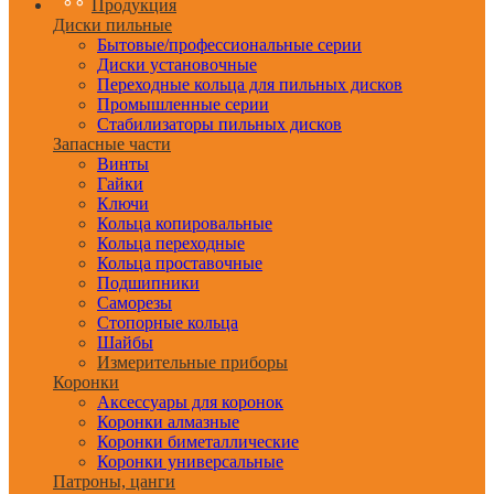
Продукция
Диски пильные
Бытовые/профессиональные серии
Диски установочные
Переходные кольца для пильных дисков
Промышленные серии
Стабилизаторы пильных дисков
Запасные части
Винты
Гайки
Ключи
Кольца копировальные
Кольца переходные
Кольца проставочные
Подшипники
Саморезы
Стопорные кольца
Шайбы
Измерительные приборы
Коронки
Аксессуары для коронок
Коронки алмазные
Коронки биметаллические
Коронки универсальные
Патроны, цанги