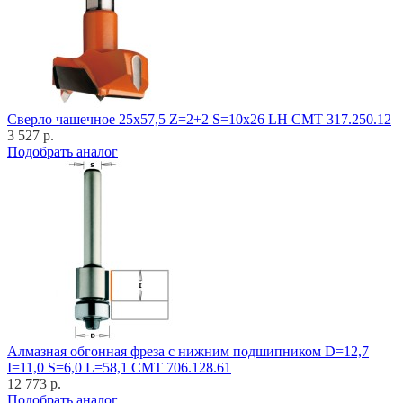
Cверло чашечное 25x57,5 Z=2+2 S=10x26 LH CMT 317.250.12
3 527 р.
Подобрать аналог
Алмазная обгонная фреза с нижним подшипником D=12,7
I=11,0 S=6,0 L=58,1 CMT 706.128.61
12 773 р.
Подобрать аналог