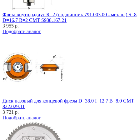
Фреза внутр.радиус R=2 (подшипник 791.003.00 - металл) S=8
D=16,7 R=2 CMT S938.167.21
3 955 р.
Подобрать аналог
Диск пазовый для концевой фрезы D=38,0 I=12,7 B=8,0 CMT
822.029.11
3 721 р.
Подобрать аналог