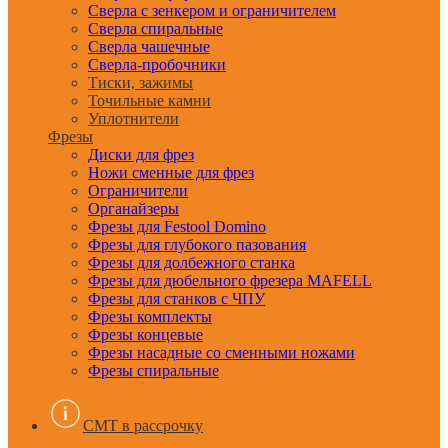
Сверла с зенкером и ограничителем
Сверла спиральные
Сверла чашечные
Сверла-пробочники
Тиски, зажимы
Точильные камни
Уплотнители
Фрезы
Диски для фрез
Ножи сменные для фрез
Ограничители
Органайзеры
Фрезы для Festool Domino
Фрезы для глубокого пазования
Фрезы для долбежного станка
Фрезы для дюбельного фрезера MAFELL
Фрезы для станков с ЧПУ
Фрезы комплекты
Фрезы концевые
Фрезы насадные со сменными ножами
Фрезы спиральные
CMT в рассрочку