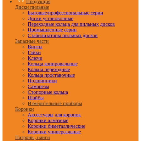
Продукция
Диски пильные
Бытовые/профессиональные серии
Диски установочные
Переходные кольца для пильных дисков
Промышленные серии
Стабилизаторы пильных дисков
Запасные части
Винты
Гайки
Ключи
Кольца копировальные
Кольца переходные
Кольца проставочные
Подшипники
Саморезы
Стопорные кольца
Шайбы
Измерительные приборы
Коронки
Аксессуары для коронок
Коронки алмазные
Коронки биметаллические
Коронки универсальные
Патроны, цанги