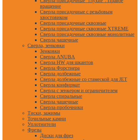
Сверла присадочные "глухие". Правое
вращение
Сверла присадочные с резьбовым
хвостовиком
Сверла присадочные сквозные
Сверла присадочные сквозные XTREME
Сверла присадочные сквозные монолитные
Сверла чашечные
Сверла, зенковки
Зенковки
Сверла ANUBA
Сверла HW для шкантов
Сверла Форстнера
Сверла долбежные
Сверла долбежные со стамеской для JET
Сверла конфирмат
Сверла с зенкером и ограничителем
Сверла спиральные
Сверла чашечные
Сверла-пробочники
Тиски, зажимы
Точильные камни
Уплотнители
Фрезы
Диски для фрез