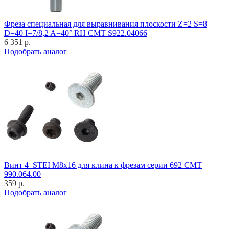
Фреза специальная для выравнивания плоскости Z=2 S=8
D=40 I=7/8,2 A=40° RH CMT S922.04066
6 351 р.
Подобрать аналог
Винт 4_STEI M8x16 для клина к фрезам серии 692 CMT
990.064.00
359 р.
Подобрать аналог