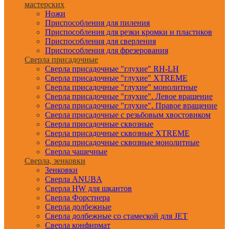
мастерских
Ножи
Приспособления для пиления
Приспособления для резки кромки и пластиков
Приспособления для сверления
Приспособления для фрезерования
Сверла присадочные
Сверла присадочные "глухие" RH-LH
Сверла присадочные "глухие" XTREME
Сверла присадочные "глухие" монолитные
Сверла присадочные "глухие". Левое вращение
Сверла присадочные "глухие". Правое вращение
Сверла присадочные с резьбовым хвостовиком
Сверла присадочные сквозные
Сверла присадочные сквозные XTREME
Сверла присадочные сквозные монолитные
Сверла чашечные
Сверла, зенковки
Зенковки
Сверла ANUBA
Сверла HW для шкантов
Сверла Форстнера
Сверла долбежные
Сверла долбежные со стамеской для JET
Сверла конфирмат