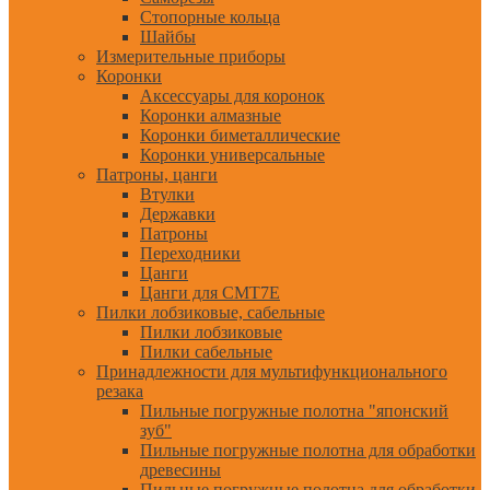
Стопорные кольца
Шайбы
Измерительные приборы
Коронки
Аксессуары для коронок
Коронки алмазные
Коронки биметаллические
Коронки универсальные
Патроны, цанги
Втулки
Державки
Патроны
Переходники
Цанги
Цанги для CMT7E
Пилки лобзиковые, сабельные
Пилки лобзиковые
Пилки сабельные
Принадлежности для мультифункционального
резака
Пильные погружные полотна "японский
зуб"
Пильные погружные полотна для обработки
древесины
Пильные погружные полотна для обработки